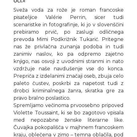
oči.«
Sveža voda za rože je roman francoske
pisateljice Valérie Perrin, sicer tudi
scenaristke in fotografinje, ki jo v slovenščini
prebiramo prvič, po zaslugi odličnega
prevoda Mimi Podkrižnik Tukarić. Pritegne
nas že privlačna zunanja podoba in tudi
zanimiv naslov, ko pa odpremo zajetno
knjigo, nas osvoji z uvodnimi stranmi in nato
vzdržuje naše navdušenje vse do konca.
Prepriča z izdelanimi značaji oseb, zbuja celo
paleto čustev, poskrbi za napetost tudi z
drobci kriminalnega žanra, skratka gre za
pravo bralno poslastico.
Spremljamo večinoma prvoosebno pripoved
Violette Toussaint, ki se bo zagotovo vpisala
med nepozabne ženske literarne like.
Čuvajka pokopališča v majhnem francoskem
kraju, oblečena v zimo – temna oblačila, pod