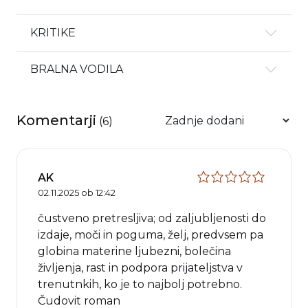
KRITIKE
BRALNA VODILA
Komentarji
(
6
)
AK
02.11.2025 ob 12:42
čustveno pretresljiva; od zaljubljenosti do
izdaje, moči in poguma, želj, predvsem pa
globina materine ljubezni, bolečina
življenja, rast in podpora prijateljstva v
trenutnkih, ko je to najbolj potrebno.
Čudovit roman