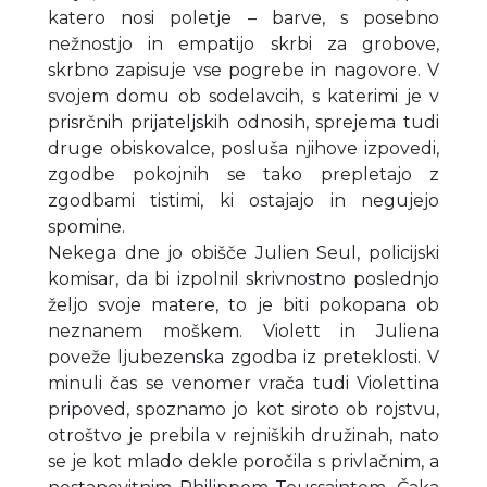
katero nosi poletje – barve, s posebno
nežnostjo in empatijo skrbi za grobove,
skrbno zapisuje vse pogrebe in nagovore. V
svojem domu ob sodelavcih, s katerimi je v
prisrčnih prijateljskih odnosih, sprejema tudi
druge obiskovalce, posluša njihove izpovedi,
zgodbe pokojnih se tako prepletajo z
zgodbami tistimi, ki ostajajo in negujejo
spomine.
Nekega dne jo obišče Julien Seul, policijski
komisar, da bi izpolnil skrivnostno poslednjo
željo svoje matere, to je biti pokopana ob
neznanem moškem. Violett in Juliena
poveže ljubezenska zgodba iz preteklosti. V
minuli čas se venomer vrača tudi Violettina
pripoved, spoznamo jo kot siroto ob rojstvu,
otroštvo je prebila v rejniških družinah, nato
se je kot mlado dekle poročila s privlačnim, a