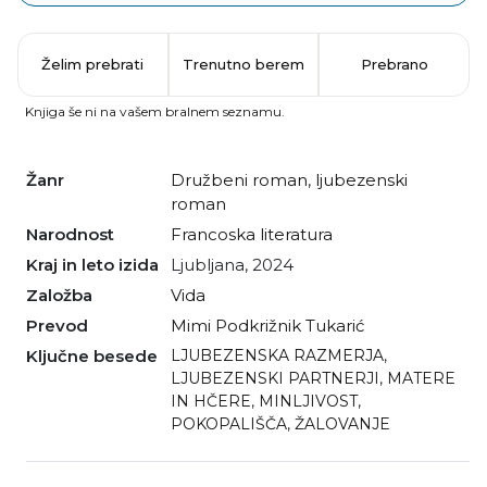
Želim prebrati
Trenutno berem
Prebrano
Knjiga še ni na vašem bralnem seznamu.
Žanr
družbeni roman
,
ljubezenski
roman
Narodnost
francoska literatura
Kraj in leto izida
Ljubljana, 2024
Založba
Vida
Prevod
Mimi Podkrižnik Tukarić
Ključne besede
LJUBEZENSKA RAZMERJA
,
LJUBEZENSKI PARTNERJI
,
MATERE
IN HČERE
,
MINLJIVOST
,
POKOPALIŠČA
,
ŽALOVANJE