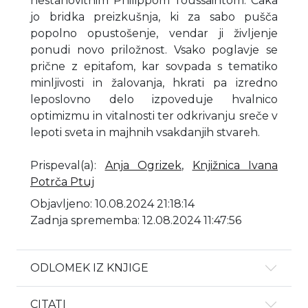
nestanovitnim Philippom Toussaintom. Čaka
jo bridka preizkušnja, ki za sabo pušča
popolno opustošenje, vendar ji življenje
ponudi novo priložnost. Vsako poglavje se
prične z epitafom, kar sovpada s tematiko
minljivosti in žalovanja, hkrati pa izredno
leposlovno delo izpoveduje hvalnico
optimizmu in vitalnosti ter odkrivanju sreče v
lepoti sveta in majhnih vsakdanjih stvareh.
Prispeval(a)
:
Anja Ogrizek
,
Knjižnica Ivana
Potrča Ptuj
Objavljeno: 10.08.2024 21:18:14
Zadnja sprememba: 12.08.2024 11:47:56
ODLOMEK IZ KNJIGE
CITATI