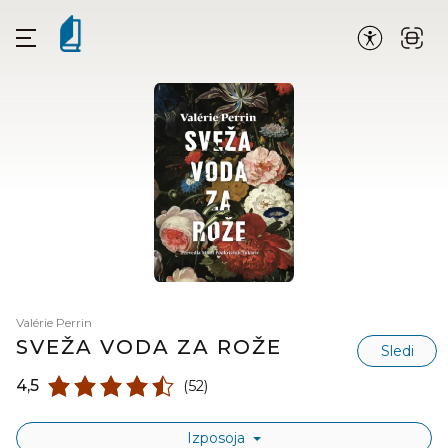
Valérie Perrin
SVEŽA VODA ZA ROŽE
Sledi
4,5
(52)
Izposoja