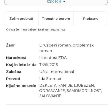
Izposoja
Želim prebrati
Trenutno berem
Prebrano
Knjiga še ni na vašem bralnem seznamu.
Žanr
družbeni roman
,
problemski
roman
Narodnost
literatura ZDA
Kraj in leto izida
Tržič, 2015
Založba
Učila International
Prevod
Ida Sternad
Ključne besede
DEKLETA
,
FANTJE
,
LJUBEZEN
,
ODRAŠČANJE
,
SAMOMORILNOST
,
ŽALOVANJE