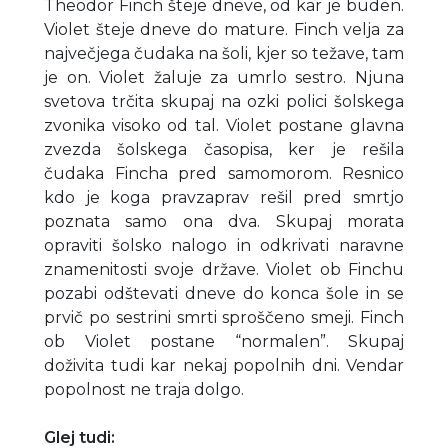
Theodor Finch šteje dneve, od kar je buden.
Violet šteje dneve do mature. Finch velja za
največjega čudaka na šoli, kjer so težave, tam
je on. Violet žaluje za umrlo sestro. Njuna
svetova trčita skupaj na ozki polici šolskega
zvonika visoko od tal. Violet postane glavna
zvezda šolskega časopisa, ker je rešila
čudaka Fincha pred samomorom. Resnico
kdo je koga pravzaprav rešil pred smrtjo
poznata samo ona dva. Skupaj morata
opraviti šolsko nalogo in odkrivati naravne
znamenitosti svoje države. Violet ob Finchu
pozabi odštevati dneve do konca šole in se
prvič po sestrini smrti sproščeno smeji. Finch
ob Violet postane “normalen”. Skupaj
doživita tudi kar nekaj popolnih dni. Vendar
popolnost ne traja dolgo.
Glej tudi: