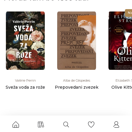
N
Valérie Perrin
Alba de Céspedes
Elizabeth 
Sveža voda za rože
Prepovedani zvezek
Olive Kit