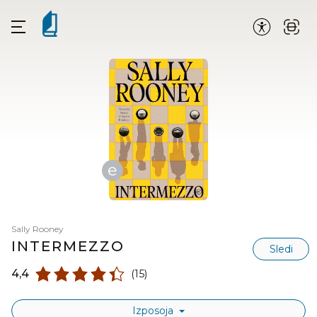
e
Sally Rooney
INTERMEZZO
Sledi
4,4
(15)
Izposoja