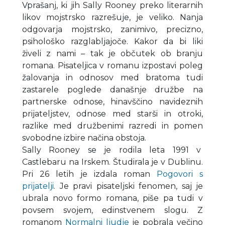
Vprašanj, ki jih Sally Rooney preko literarnih
likov mojstrsko razrešuje, je veliko. Nanja
odgovarja mojstrsko, zanimivo, precizno,
psihološko razglabljajoče. Kakor da bi liki
živeli z nami – tak je občutek ob branju
romana. Pisateljica v romanu izpostavi poleg
žalovanja in odnosov med bratoma tudi
zastarele poglede današnje družbe na
partnerske odnose, hinavščino navideznih
prijateljstev, odnose med starši in otroki,
razlike med družbenimi razredi in pomen
svobodne izbire načina obstoja.
Sally Rooney se je rodila leta 1991 v
Castlebaru na Irskem. Študirala je v Dublinu.
Pri 26 letih je izdala roman
Pogovori s
prijatelji
. Je pravi pisateljski fenomen, saj je
ubrala novo formo romana, piše pa tudi v
povsem svojem, edinstvenem slogu. Z
romanom
Normalni ljudje
je pobrala večino