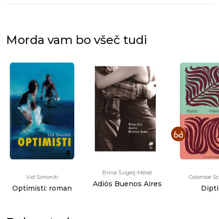
Morda vam bo všeč tudi
Brina Švigelj-Mérat
Vid Simoniti
Colombe S
Adiós Buenos Aires
Optimisti: roman
Dipt