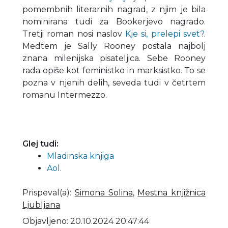
pomembnih literarnih nagrad, z njim je bila
nominirana tudi za Bookerjevo nagrado.
Tretji roman nosi naslov
Kje si, prelepi svet?
.
Medtem je Sally Rooney postala najbolj
znana milenijska pisateljica. Sebe Rooney
rada opiše kot feministko in marksistko. To se
pozna v njenih delih, seveda tudi v četrtem
romanu Intermezzo.
Glej tudi:
Mladinska knjiga
Aol.
Prispeval(a)
:
Simona Solina
,
Mestna knjižnica
Ljubljana
Objavljeno: 20.10.2024 20:47:44