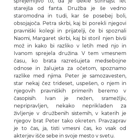
sprejemljivo to, da je dekle štirinajst let
starejša od fanta. Družba je še vedno
staromodna in tudi, kar še posebej boli,
obsojajoča. Petra skrbi, kaj bi porekli njegovi
pravniški kolegi in prijatelji, če bi spoznali
Naomi, Margaret skrbi, kaj bi storil njen bivši
mož in kako bi razliko v letih med njo in
Ivanom sprejela družina. V tem vmesnem
času, ko brata razrešujeta medsebojne
odnose in žalujeta za očetom, spoznamo
razlike med njima. Peter je samozavesten,
star nekaj čez trideset, uspešen, o njem in
njegovih pravniških primerih beremo v
časopisih. Ivan je nežen, sramežljiv,
nepripravljen, nekako neprikladen za
življenje v družbenih sistemih, v katerih je
njegov brat Peter tako okreten. Pravzaprav
je to čas, ja, tisti vmesni čas, ko vsak od
akterjev išče sebe in svoje mesto v svetu.