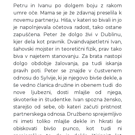
Petru in Ivanu po dolgem boju z rakom
umre oče. Mama se je že zdavnaj preselila k
novemu partnerju. Hiša, v kateri so bivali in jo
je napolnjevala očetova radost, tako ostane
zapuščena. Peter že dolgo živi v Dublinu,
kjer dela kot pravnik. Dvaindvajsetletni Ivan,
šahovski mojster in teoretični fizik, prav tako
biva v najetem stanovanju. Za brata nastopi
dolgo obdobje žalovanja, pa tudi iskanja
pravih poti. Peter se znajde v čustvenem
odnosu do Sylvije, ki je njegovo bivše dekle, a
še vedno članica družine in obenem tudi do
nove ljubezni, dosti mlajše od njega,
skvoterke in študentke. Ivan spozna žensko,
starejšo od sebe, ob kateri začuti pristnost
partnerskega odnosa. Družbeno sprejemljivo
ni imeti toliko mlajše dekle in hkrati še
obiskovati bivšo punco, kot tudi ni