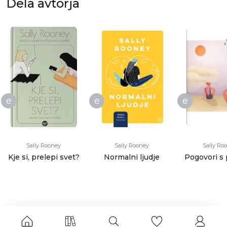
Dela avtorja
e
e
e
Sally Rooney
Sally Rooney
Sally Ro
Kje si, prelepi svet?
Normalni ljudje
Pogovori s p