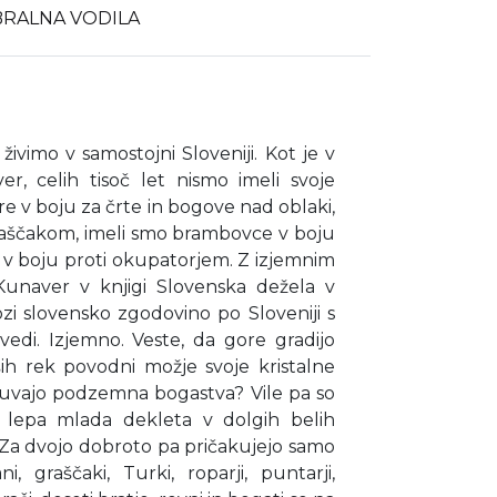
BRALNA VODILA
 živimo v samostojni Sloveniji. Kot je v
r, celih tisoč let nismo imeli svoje
e v boju za črte in bogove nad oblaki,
graščakom, imeli smo brambovce v boju
 v boju proti okupatorjem. Z izjemnim
Kunaver v knjigi Slovenska dežela v
ozi slovensko zgodovino po Sloveniji s
edi. Izjemno. Veste, da gore gradijo
ših rek povodni možje svoje kristalne
n čuvajo podzemna bogastva? Vile pa so
, lepa mlada dekleta v dolgih belih
. Za dvojo dobroto pa pričakujejo samo
, graščaki, Turki, roparji, puntarji,