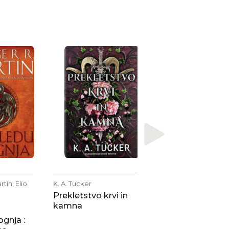
K. A. Tucker
Usoda gneva in
ognja
tin, Elio
K. A. Tucker
Prekletstvo krvi in
kamna
ognja :