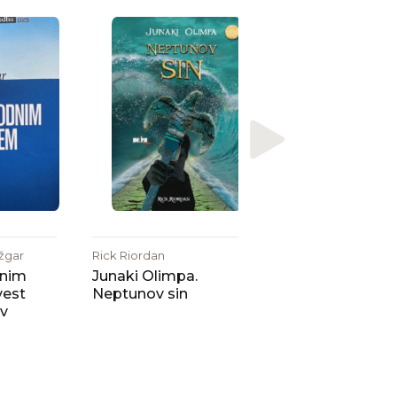
Jack David Zipes, Mi
Mileva Blažič, Kasilda
Bedenk
Slovenske
pravljičarke (184
1918) in evropska
tradicija od [...]
nžgar
Rick Riordan
nim
Junaki Olimpa.
vest
Neptunov sin
v