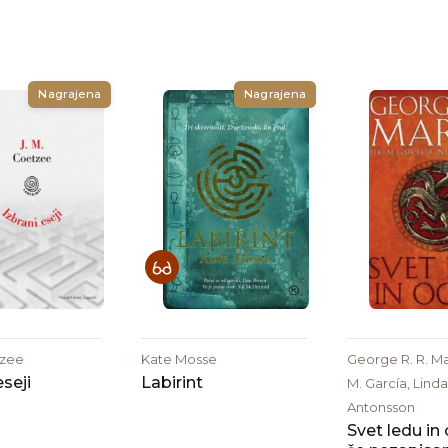
Nagrajena
Nagrajena
tzee
Kate Mosse
George R. R. Mar
eseji
Labirint
M. García, Linda
Antonsson
Svet ledu in 