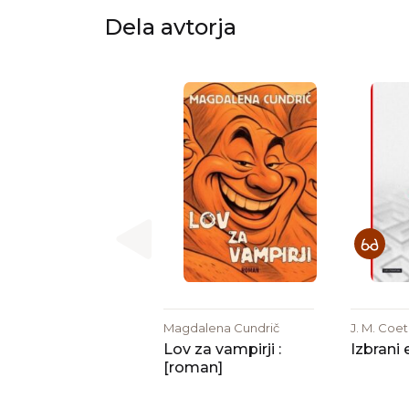
Dela avtorja
Magdalena Cundrič
J. M. Coe
Lov za vampirji :
Izbrani 
[roman]