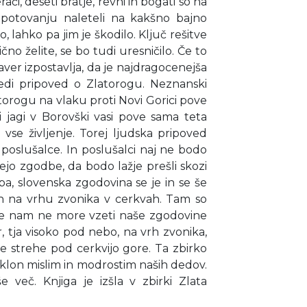
rači, deseti bratje, revni in bogati so na
potovanju naleteli na kakšno bajno
o, lahko pa jim je škodilo. Ključ rešitve
nično želite, se bo tudi uresničilo. Če to
ver izpostavlja, da je najdragocenejša
vedi pripoved o Zlatorogu. Neznanski
latorogu na vlaku proti Novi Gorici pove
i jagi v Borovški vasi pove sama teta
vse življenje. Torej ljudska pripoved
poslušalce. In poslušalci naj ne bodo
ejo zgodbe, da bodo lažje prešli skozi
 pa, slovenska zgodovina se je in se še
ah na vrhu zvonika v cerkvah. Tam so
ihče nam ne more vzeti naše zgodovine
r, tja visoko pod nebo, na vrh zvonika,
te strehe pod cerkvijo gore. Ta zbirko
oklon mislim in modrostim naših dedov.
več. Knjiga je izšla v zbirki Zlata