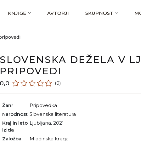
KNJIGE
AVTORJI
SKUPNOST
MO
pripovedi
SLOVENSKA DEŽELA V L
PRIPOVEDI
0,0
(0)
Žanr
pripovedka
Narodnost
slovenska literatura
Kraj in leto
Ljubljana, 2021
izida
Založba
Mladinska knjiga