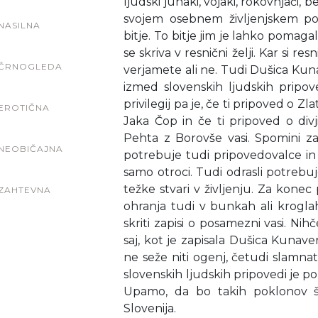
ljudski junaki, vojaki, rokovnjači, be
svojem osebnem življenjskem po
NASILNA
bitje. To bitje jim je lahko pomagal
se skriva v resnični želji. Kar si res
ČRNOGLEDA
verjamete ali ne. Tudi Dušica Kuna
izmed slovenskih ljudskih pripo
privilegij pa je, če ti pripoved o Z
EROTIČNA
Jaka Čop in če ti pripoved o divj
Pehta z Borovše vasi. Spomini za 
NEOBIČAJNA
potrebuje tudi pripovedovalce in 
samo otroci. Tudi odrasli potrebuj
težke stvari v življenju. Za konec
ZAHTEVNA
ohranja tudi v bunkah ali krogl
skriti zapisi o posamezni vasi. N
saj, kot je zapisala Dušica Kunave
ne seže niti ogenj, četudi slamna
slovenskih ljudskih pripovedi je p
Upamo, da bo takih poklonov še 
Slovenija.