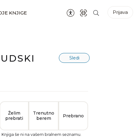
Prijava
JE KNJIGE
JUDSKI
Sledi
Želim
Trenutno
Prebrano
prebrati
berem
Knjiga še ni na vašem bralnem seznamu.