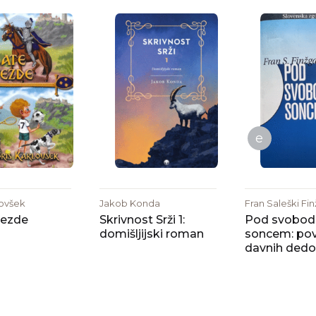
e
lovšek
Jakob Konda
Fran Saleški Fi
vezde
Skrivnost Srži 1:
Pod svobod
domišljijski roman
soncem: po
davnih dedo