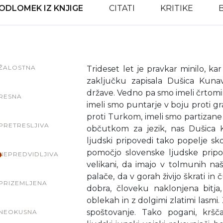
ODLOMEK IZ KNJIGE
CITATI
KRITIKE
ŽALOSTNA
Trideset let je pravkar minilo, kar
zaključku zapisala Dušica Kunave
države. Vedno pa smo imeli črtomir
RESNA
imeli smo puntarje v boju proti 
proti Turkom, imeli smo partizane
PRETRESLJIVA
občutkom za jezik, nas Dušica 
ljudski pripovedi tako popelje sk
pomočjo slovenske ljudske pripov
NEPREDVIDLJIVA
velikani, da imajo v tolmunih na
palače, da v gorah živijo škrati i
PRIZEMLJENA
dobra, človeku naklonjena bitja
oblekah in z dolgimi zlatimi lasmi
spoštovanje. Tako pogani, krščani
NEOKUSNA