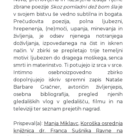
zbrane poezije
Skoz pomladni dež
bom šla
je
v svojem bistvu še vedno subtilna in bogata.
Prečudovita poezija, polna ljubezni,
hrepenenja, (ne)moči, upanja, minevanja in
življenja, je odsev njenega notranjega
doživljanja, izpovedanega na čist in iskren
način. V zbirki se prepletajo trije temeljni
motivi: ljubezen do dragega moškega, senca
smrti in materinstvo. Ti potujejo iz srca v srce.
Intimno osebnoizpovedno zbirko
dopolnjujejo iskriv spremni zapis Nataše
Barbare Gračner, avtoričin življenjepis,
osebna bibliografija, pregled njenih
gledaliških vlog v gledališču, filmu in na
televiziji ter seznam prejetih nagrad.
Prispeval(a)
:
Manja Miklavc
,
Koroška osrednja
knjižnica dr. Franca Sušnika Ravne na