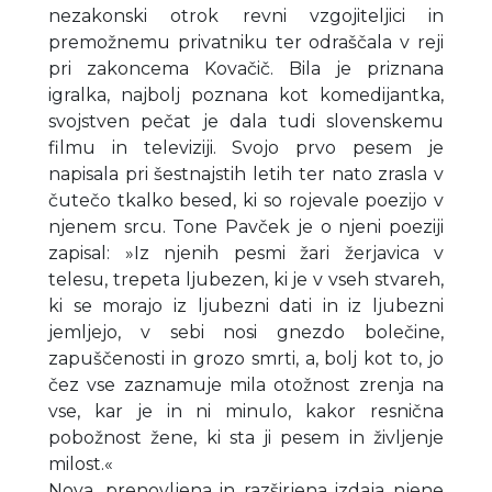
nezakonski otrok revni vzgojiteljici in
premožnemu privatniku ter odraščala v reji
pri zakoncema Kovačič. Bila je priznana
igralka, najbolj poznana kot komedijantka,
svojstven pečat je dala tudi slovenskemu
filmu in televiziji. Svojo prvo pesem je
napisala pri šestnajstih letih ter nato zrasla v
čutečo tkalko besed, ki so rojevale poezijo v
njenem srcu. Tone Pavček je o njeni poeziji
zapisal: »Iz njenih pesmi žari žerjavica v
telesu, trepeta ljubezen, ki je v vseh stvareh,
ki se morajo iz ljubezni dati in iz ljubezni
jemljejo, v sebi nosi gnezdo bolečine,
zapuščenosti in grozo smrti, a, bolj kot to, jo
čez vse zaznamuje mila otožnost zrenja na
vse, kar je in ni minulo, kakor resnična
pobožnost žene, ki sta ji pesem in življenje
milost.«
Nova, prenovljena in razširjena izdaja njene