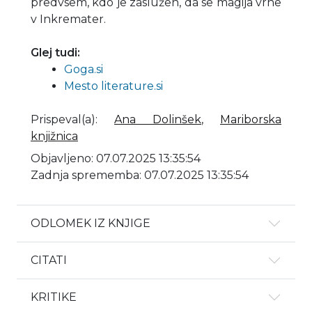
predvsem, kdo je zaslužen, da se magija vrne
v Inkremater.
Glej tudi:
Goga.si
Mesto literature.si
Prispeval(a)
:
Ana Dolinšek
,
Mariborska
knjižnica
Objavljeno: 07.07.2025 13:35:54
Zadnja sprememba: 07.07.2025 13:35:54
ODLOMEK IZ KNJIGE
CITATI
KRITIKE