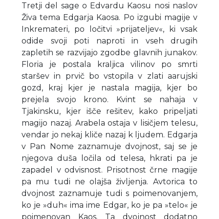
Tretji del sage o Edvardu Kaosu nosi naslov
Živa tema Edgarja Kaosa. Po izgubi magije v
Inkremateri, po ločitvi »prijateljev«, ki vsak
odide svoji poti naproti in vseh drugih
zapletih se razvijajo zgodbe glavnih junakov.
Floria je postala kraljica vilinov po smrti
staršev in prvič bo vstopila v zlati aarujski
gozd, kraj kjer je nastala magija, kjer bo
prejela svojo krono. Kvint se nahaja v
Tjakinsku, kjer išče rešitev, kako pripeljati
magijo nazaj. Arabela ostaja v lisičjem telesu,
vendar jo nekaj kliče nazaj k ljudem. Edgarja
v Pan Nome zaznamuje dvojnost, saj se je
njegova duša ločila od telesa, hkrati pa je
zapadel v odvisnost. Prisotnost črne magije
pa mu tudi ne olajša življenja. Avtorica to
dvojnost zaznamuje tudi s poimenovanjem,
ko je »duh« ima ime Edgar, ko je pa »telo« je
poimenovan Kaos. Ta dvojnost dodatno