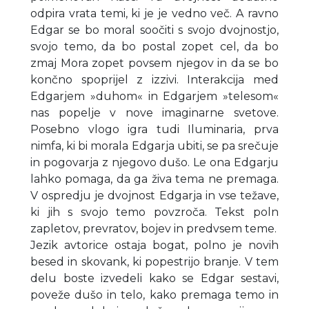
odpira vrata temi, ki je je vedno več. A ravno
Edgar se bo moral soočiti s svojo dvojnostjo,
svojo temo, da bo postal zopet cel, da bo
zmaj Mora zopet povsem njegov in da se bo
končno spoprijel z izzivi. Interakcija med
Edgarjem »duhom« in Edgarjem »telesom«
nas popelje v nove imaginarne svetove.
Posebno vlogo igra tudi Iluminaria, prva
nimfa, ki bi morala Edgarja ubiti, se pa srečuje
in pogovarja z njegovo dušo. Le ona Edgarju
lahko pomaga, da ga živa tema ne premaga.
V ospredju je dvojnost Edgarja in vse težave,
ki jih s svojo temo povzroča. Tekst poln
zapletov, prevratov, bojev in predvsem teme.
Jezik avtorice ostaja bogat, polno je novih
besed in skovank, ki popestrijo branje. V tem
delu boste izvedeli kako se Edgar sestavi,
poveže dušo in telo, kako premaga temo in