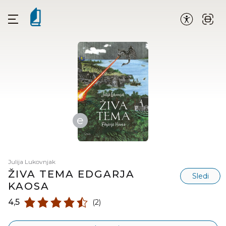
e
Julija Lukovnjak
ŽIVA TEMA EDGARJA
Sledi
KAOSA
4,5
(2)