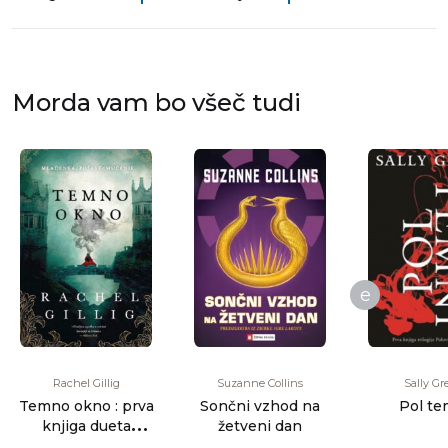
Morda vam bo všeč tudi
e
Rachel Gillig
Suzanne Collins
Sally Gr
Temno okno : prva
Sončni vzhod na
Pol te
knjiga dueta
žetveni dan
Pastirski kralj