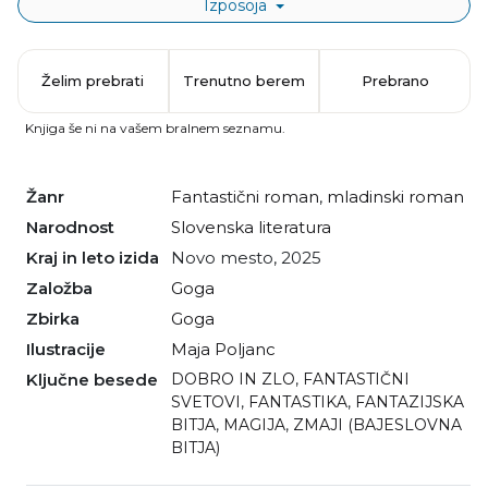
Izposoja
Želim prebrati
Trenutno berem
Prebrano
Knjiga še ni na vašem bralnem seznamu.
Žanr
fantastični roman
,
mladinski roman
Narodnost
slovenska literatura
Kraj in leto izida
Novo mesto, 2025
Založba
Goga
Zbirka
Goga
Ilustracije
Maja Poljanc
Ključne besede
DOBRO IN ZLO
,
FANTASTIČNI
SVETOVI
,
FANTASTIKA
,
FANTAZIJSKA
BITJA
,
MAGIJA
,
ZMAJI (BAJESLOVNA
BITJA)