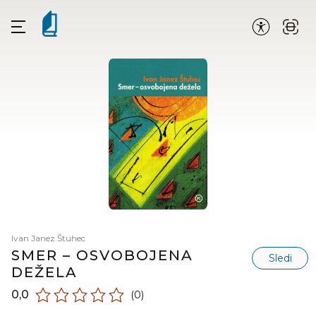
Ivan Janez Štuhec
SMER – OSVOBOJENA
Sledi
DEŽELA
0,0
(0)