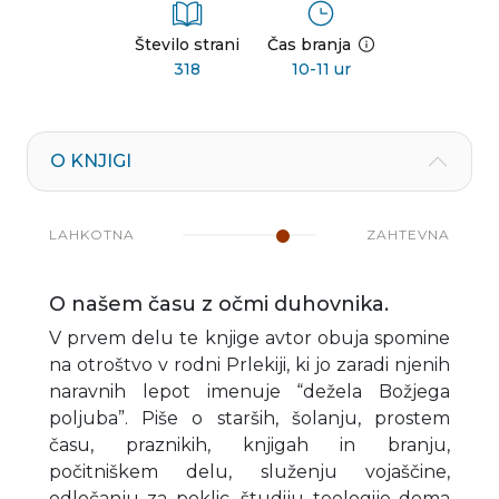
Število strani
Čas branja
318
10-11 ur
O KNJIGI
LAHKOTNA
ZAHTEVNA
O našem času z očmi duhovnika.
V prvem delu te knjige avtor obuja spomine
na otroštvo v rodni Prlekiji, ki jo zaradi njenih
naravnih lepot imenuje “dežela Božjega
poljuba”. Piše o starših, šolanju, prostem
času, praznikih, knjigah in branju,
počitniškem delu, služenju vojaščine,
odločanju za poklic, študiju teologije doma