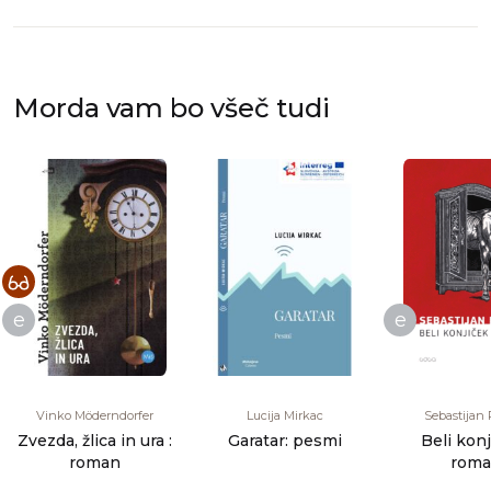
Morda vam bo všeč tudi
e
e
Vinko Möderndorfer
Lucija Mirkac
Sebastijan 
Zvezda, žlica in ura :
Garatar: pesmi
Beli konj
roman
rom