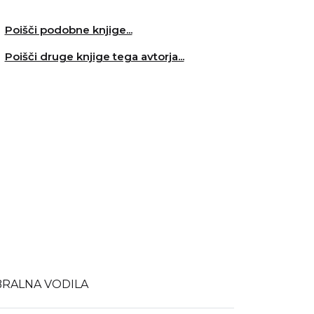
Poišči podobne knjige...
Poišči druge knjige tega avtorja...
BRALNA VODILA