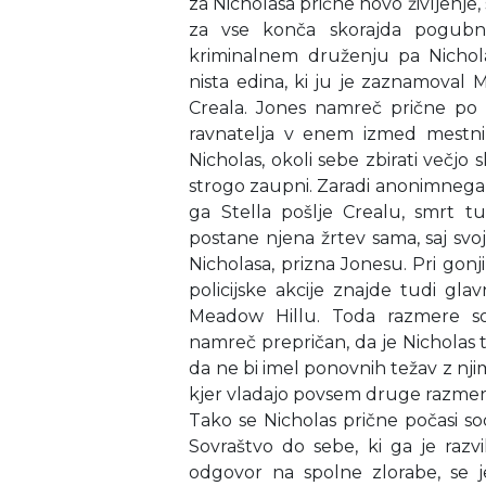
za Nicholasa prične novo življenje, 
za vse konča skorajda pogubn
kriminalnem druženju pa Nichol
nista edina, ki ju je zaznamoval
Creala. Jones namreč prične p
ravnatelja v enem izmed mestni
Nicholas, okoli sebe zbirati večjo 
strogo zaupni. Zaradi anonimnega 
ga Stella pošlje Crealu, smrt t
postane njena žrtev sama, saj svoj
Nicholasa, prizna Jonesu. Pri gon
policijske akcije znajde tudi gla
Meadow Hillu. Toda razmere s
namreč prepričan, da je Nicholas tis
da ne bi imel ponovnih težav z nj
kjer vladajo povsem druge razmer
Tako se Nicholas prične počasi soo
Sovraštvo do sebe, ki ga je razv
odgovor na spolne zlorabe, se je