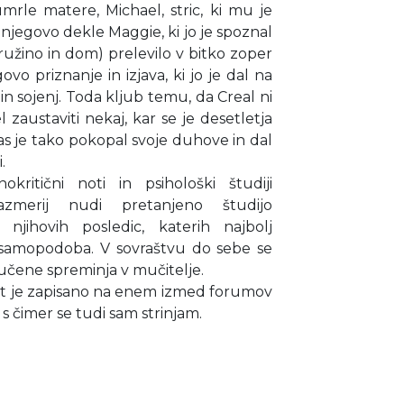
umrle matere, Michael, stric, ki mu je
 njegovo dekle Maggie, ki jo je spoznal
družino in dom) prelevilo v bitko zoper
ovo priznanje in izjava, ki jo je dal na
 in sojenj. Toda kljub temu, da Creal ni
zaustaviti nekaj, kar se je desetletja
las je tako pokopal svoje duhove in dal
.
ritični noti in psihološki študiji
azmerij nudi pretanjeno študijo
njihovih posledic, katerih najbolj
na samopodoba. V sovraštvu do sebe se
mučene spreminja v mučitelje.
 kot je zapisano na enem izmed forumov
s čimer se tudi sam strinjam.