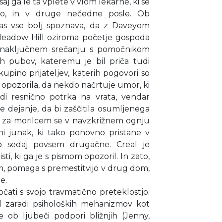
saj ga le ta vplete v vlom lekarne, ki se
o, in v druge nečedne posle. Ob
as vse bolj spoznava, da z Daveyom
 Meadow Hill oziroma početje gospoda
o naključnem srečanju s pomočnikom
h pubov, kateremu je bil priča tudi
skupino prijateljev, katerih pogovori so
opozorila, da nekdo načrtuje umor, ki
udi resnično potrka na vrata, vendar
e dejanje, da bi zaščitila osumljenega
ji za morilcem se v navzkrižnem ognju
vni junak, ki tako ponovno pristane v
o sedaj povsem drugačne. Creal je
ti, ki ga je s pismom opozoril. In zato,
im, pomaga s premestitvijo v drug dom,
e.
čati s svojo travmatično preteklostjo.
il zaradi psiholoških mehanizmov kot
 ob ljubeči podpori bližnjih (Jenny,