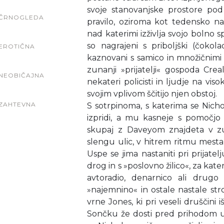
svoje stanovanjske prostore pod
ČRNOGLEDA
pravilo, oziroma kot tedensko n
nad katerimi izživlja svojo bolno 
so nagrajeni s priboljški (čokol
EROTIČNA
kaznovani s samico in množičnimi p
zunanji »prijatelji« gospoda Cre
NEOBIČAJNA
nekateri policisti in ljudje na vis
svojim vplivom ščitijo njen obstoj.
ZAHTEVNA
S sotrpinoma, s katerima se Nichol
izpridi, a mu kasneje s pomočjo
skupaj z Daveyom znajdeta v 
slengu ulic, v hitrem ritmu mesta,
Uspe se jima nastaniti pri prijate
drog in s »poslovno žilico«, za ka
avtoradio, denarnico ali drug
»najemnino« in ostale nastale str
vrne Jones, ki pri veseli druščini i
Sončku že dosti pred prihodom u