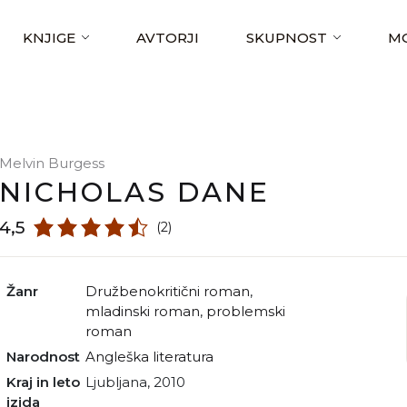
KNJIGE
AVTORJI
SKUPNOST
MO
Melvin Burgess
NICHOLAS DANE
4,5
(2)
Žanr
družbenokritični roman
,
mladinski roman
,
problemski
roman
Narodnost
angleška literatura
Kraj in leto
Ljubljana, 2010
izida