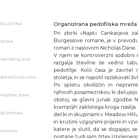
Organizirana pedofilska mreža
ŽALOSTNA
Pri zbirki »Najst« Cankarjeve za
Burgessove romane, je v prevodu 
RESNA
roman z naslovom Nicholas Dane.
V njem se kontroverzni sodobni ml
PRETRESLJIVA
razgalja številne še vedno tabu
pedofilije. Kolo časa je zavrtel
stoletja, in se napotil raziskovati 
NEPREDVIDLJIVA
Po spletu okoliščin in nepremiš
njihovih posameznikov, ki delujejo 
PRIZEMLJENA
obstoj, se glavni junak zgodbe 
krempljih zakletega kroga nasilj
NEOKUSNA
dečki in skupinami v Meadow Hillu,
in krutimi vzgojnimi prijemi in vzv
katere je slutil, da se dogajajo, 
NASILNA
postane tudi sam žrtev izprijeneg