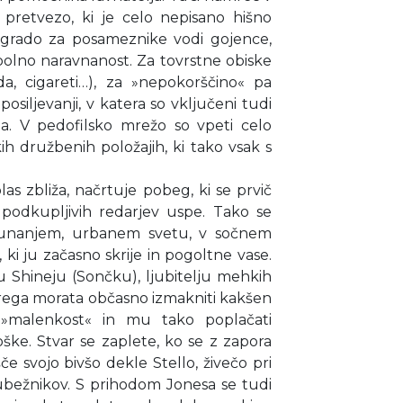
 pretvezo, ki je celo nepisano hišno
agrado za posameznike vodi gojence,
spolno naravnanost. Za tovrstne obiske
ada, cigareti…), za »nepokorščino« pa
osiljevanji, v katera so vključeni tudi
ala. V pedofilsko mrežo so vpeti celo
okih družbenih položajih, ki tako vsak s
as zbliža, načrtuje pobeg, ki se prvič
 podkupljivih redarjev uspe. Tako se
zunanjem, urbanem svetu, v sočnem
 ki ju začasno skrije in pogoltne vase.
lju Shineju (Sončku), ljubitelju mehkih
terega morata občasno izmakniti kakšen
o »malenkost« in mu tako poplačati
oške. Stvar se zaplete, ko se z zapora
šče svojo bivšo dekle Stello, živečo pri
bežnikov. S prihodom Jonesa se tudi