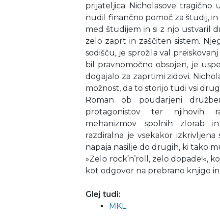
prijateljica Nicholasove tragično 
nudil finančno pomoč za študij, in
med študijem in si z njo ustvaril 
zelo zaprt in zaščiten sistem. Njeg
sodišču, je sprožila val preiskovanj
bil pravnomočno obsojen, je uspel 
dogajalo za zaprtimi zidovi. Nicho
možnost, da to storijo tudi vsi drugi
Roman ob poudarjeni družbenok
protagonistov ter njihovih r
mehanizmov spolnih zlorab in 
razdiralna je vsekakor izkrivlje
napaja nasilje do drugih, ki tako 
»Zelo rock’n’roll, zelo dopade!«,
kot odgovor na prebrano knjigo in 
Glej tudi:
MKL