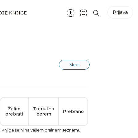
Prijava
JE KNJIGE
Sledi
Želim
Trenutno
Prebrano
prebrati
berem
Knjiga še ni na vašem bralnem seznamu.