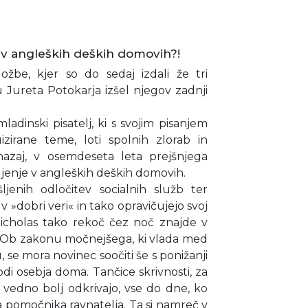
 v angleških deških domovih?!
ložbe, kjer so do sedaj izdali že tri
Jureta Potokarja izšel njegov zadnji
adinski pisatelj, ki s svojim pisanjem
izirane teme, loti spolnih zlorab in
 nazaj, v osemdeseta leta prejšnjega
življenje v angleških deških domovih.
ljenih odločitev socialnih služb ter
v »dobri veri« in tako opravičujejo svoj
Nicholas tako rekoč čez noč znajde v
a. Ob zakonu močnejšega, ki vlada med
 se mora novinec soočiti še s ponižanji
odi osebja doma. Tančice skrivnosti, za
se vedno bolj odkrivajo, vse do dne, ko
a pomočnika ravnatelja. Ta si namreč v