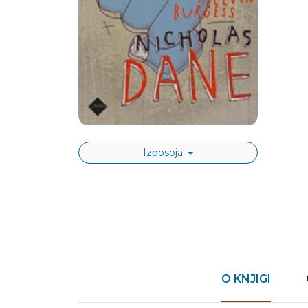
Izposoja
O KNJIGI