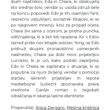
dveh najstnikov, Eda in Chiare, ki obiskujeta
isto srednjo šolo, vendar ju usoda združi šele
na koncu pripovedi. Edo je tih, osamljen fant,
nesrečno zaljubljen, sovražnik Kitajcev, ki so
po njegovem mnenju krivi za propad očeta.
Chiara živi sama z očetom, je pridna punčka,
odličnjakinja, ki si želi biti opažena. Ko v Edov
razred pride nov kitajski sošolec Yong, se Edo
pridruži skupini pronacistično usmerjenih
nasilnežev, Chiara pa dobi novo prijateljico
Lucrezio, ki jo uči, kako postati zapeljivka.
Edo in Chiara se zapletata v situacije, ki so
pogubne za njuni življenji, vendar s pomočjo
staršev, iskrenih prijateljev in lepote
medsebojne ljubezni spoznavata prave
vrednote. Ganljiv roman o tegobah
odraščanja in iskanja lastne identitete.
Prispeval(a)
:
Anica Derganc
,
Mestna knjižnica