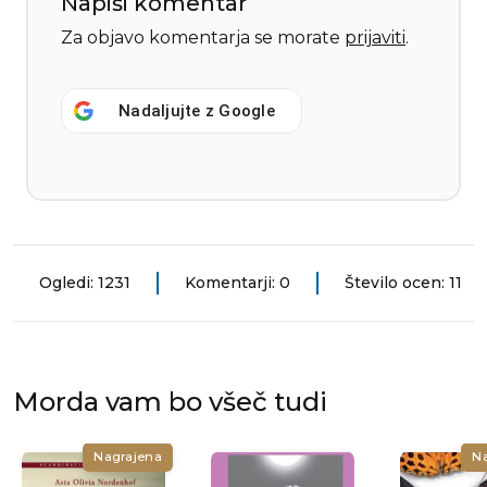
Napiši komentar
Za objavo komentarja se morate
prijaviti
.
Nadaljujte z
Google
Ogledi: 1231
Komentarji: 0
Število ocen: 11
Morda vam bo všeč tudi
Nagrajena
N