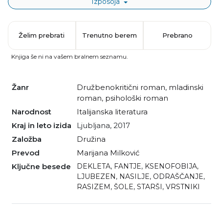
Izposoja
Želim prebrati
Trenutno berem
Prebrano
Knjiga še ni na vašem bralnem seznamu.
Žanr
družbenokritični roman
,
mladinski
roman
,
psihološki roman
Narodnost
italijanska literatura
Kraj in leto izida
Ljubljana, 2017
Založba
Družina
Prevod
Marijana Milković
Ključne besede
DEKLETA
,
FANTJE
,
KSENOFOBIJA
,
LJUBEZEN
,
NASILJE
,
ODRAŠČANJE
,
RASIZEM
,
ŠOLE
,
STARŠI
,
VRSTNIKI