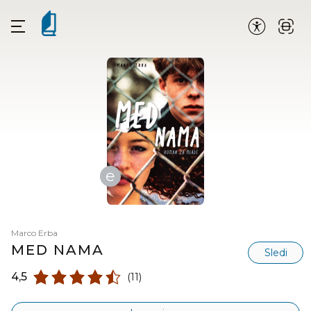
e
Marco Erba
MED NAMA
Sledi
4,5
(11)