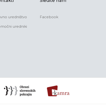
ntakti
Sledite nam
avno uredništvo
Facebook
močni uredniki