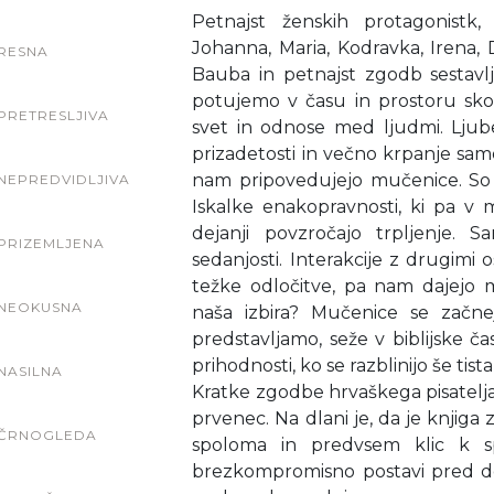
Petnajst ženskih protagonistk,
Johanna, Maria, Kodravka, Irena, Dija
RESNA
Bauba in petnajst zgodb sestavlj
potujemo v času in prostoru sko
PRETRESLJIVA
svet in odnose med ljudmi. Ljube
prizadetosti in večno krpanje sa
nam pripovedujejo mučenice. So 
NEPREDVIDLJIVA
Iskalke enakopravnosti, ki pa v 
dejanji povzročajo trpljenje. 
PRIZEMLJENA
sedanjosti. Interakcije z drugimi o
težke odločitve, pa nam dajejo mis
NEOKUSNA
naša izbira? Mučenice se začne
predstavljamo, seže v biblijske 
prihodnosti, ko se razblinijo še tista
NASILNA
Kratke zgodbe hrvaškega pisatelja,
prvenec. Na dlani je, da je knjiga
ČRNOGLEDA
spoloma in predvsem klic k sp
brezkompromisno postavi pred dej