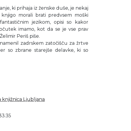
sanje, ki prihaja iz ženske duše, je nekaj
 knjigo morali brati predvsem moški
fantastičnim jezikom, opisi so kakor
bčutek imamo, kot da se je vse prav
Želimir Periš piše.
 namenil zadrskem zatočišču za žrtve
jer so zbrane starejše delavke, ki so
 knjižnica Ljubljana
33:35