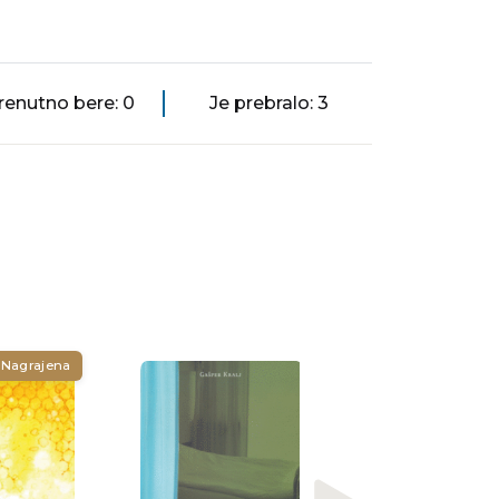
renutno bere: 0
Je prebralo: 3
Nagrajena
Nagrajena
Marcela Serrano
Kar mi leži na duš