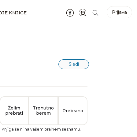
Prijava
JE KNJIGE
Sledi
Želim
Trenutno
Prebrano
prebrati
berem
Knjiga še ni na vašem bralnem seznamu.