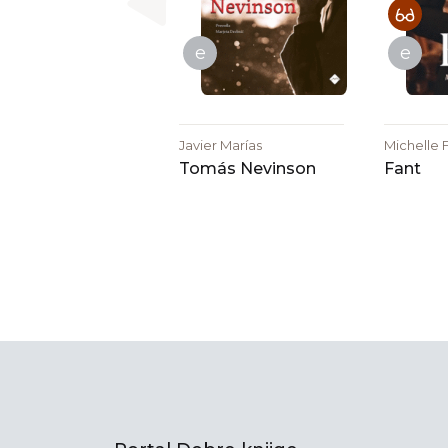
e
e
Javier Marías
Michelle 
Tomás Nevinson
Fant