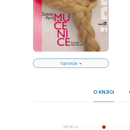
Izposoja
O KNJIGI
VESELA