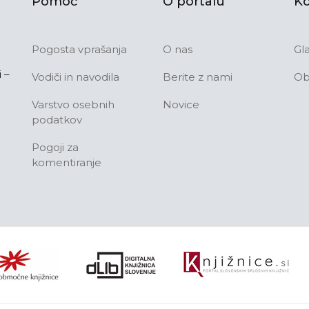
Pomoč
O portalu
Ko
Pogosta vprašanja
O nas
Gl
 –
Vodiči in navodila
Berite z nami
Ob
Varstvo osebnih
Novice
podatkov
Pogoji za
komentiranje