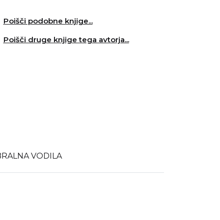
Poišči podobne knjige...
Poišči druge knjige tega avtorja...
BRALNA VODILA