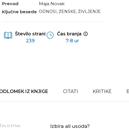
Prevod
Maja Novak
Ključne besede
ODNOSI
,
ŽENSKE
,
ŽIVLJENJE
Število strani
Čas branja
239
7-8 ur
ODLOMEK IZ KNJIGE
CITATI
KRITIKE
Izbira ali usoda?
ŽALOSTNA