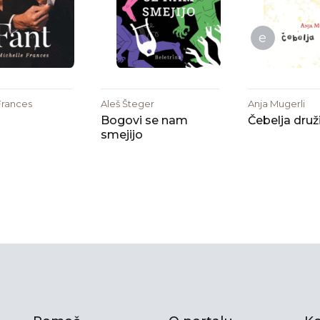
e
Frances
Aleš Šteger
Anja Mugerli
Bogovi se nam
Čebelja druž
smejijo