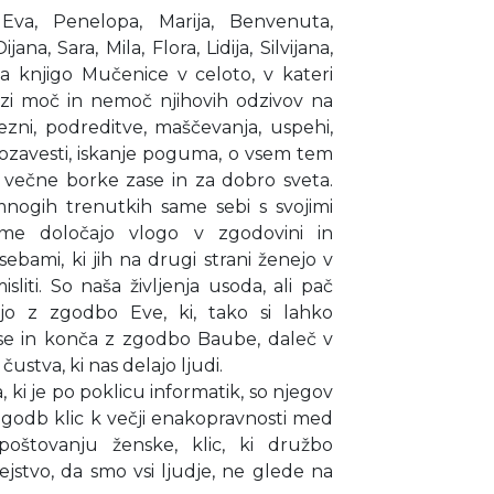
 Eva, Penelopa, Marija, Benvenuta,
na, Sara, Mila, Flora, Lidija, Silvijana,
a knjigo Mučenice v celoto, v kateri
zi moč in nemoč njihovih odzivov na
zni, podreditve, maščevanja, uspehi,
mozavesti, iskanje poguma, o vsem tem
večne borke zase in za dobro sveta.
mnogih trenutkih same sebi s svojimi
Same določajo vlogo v zgodovini in
sebami, ki jih na drugi strani ženejo v
liti. So naša življenja usoda, ali pač
jo z zgodbo Eve, ki, tako si lahko
čase in konča z zgodbo Baube, daleč v
 čustva, ki nas delajo ljudi.
 ki je po poklicu informatik, so njegov
 zgodb klic k večji enakopravnosti med
oštovanju ženske, klic, ki družbo
stvo, da smo vsi ljudje, ne glede na