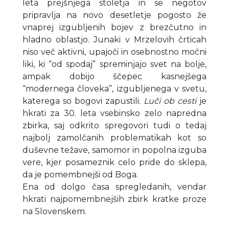
leta prejšnjega stoletja in se negotov
pripravlja na novo desetletje pogosto že
vnaprej izgubljenih bojev z brezčutno in
hladno oblastjo. Junaki v Mrzelovih črticah
niso več aktivni, upajoči in osebnostno močni
liki, ki “od spodaj” spreminjajo svet na bolje,
ampak dobijo ščepec kasnejšega
“modernega človeka”, izgubljenega v svetu,
katerega so bogovi zapustili.
Luči ob cesti
je
hkrati za 30. leta vsebinsko zelo napredna
zbirka, saj odkrito spregovori tudi o tedaj
najbolj zamolčanih problematikah kot so
duševne težave, samomor in popolna izguba
vere, kjer posameznik celo pride do sklepa,
da je pomembnejši od Boga.
Ena od dolgo časa spregledanih, vendar
hkrati najpomembnejših zbirk kratke proze
na Slovenskem.