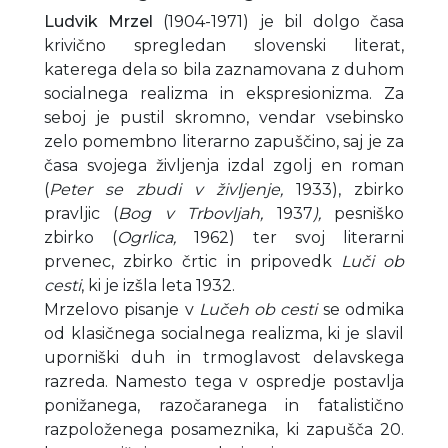
Ludvik Mrzel
(1904-1971) je bil dolgo časa
krivično spregledan slovenski literat,
katerega dela so bila zaznamovana z duhom
socialnega realizma in ekspresionizma. Za
seboj je pustil skromno, vendar vsebinsko
zelo pomembno literarno zapuščino, saj je za
časa svojega življenja izdal zgolj en roman
(
Peter se zbudi v življenje,
1933), zbirko
pravljic (
Bog v Trbovljah,
1937
),
pesniško
zbirko (
Ogrlica,
1962) ter svoj literarni
prvenec, zbirko črtic in pripovedk
Luči ob
cesti
, ki je izšla leta 1932.
Mrzelovo pisanje v
Lučeh ob cesti
se odmika
od klasičnega socialnega realizma, ki je slavil
uporniški duh in trmoglavost delavskega
razreda. Namesto tega v ospredje postavlja
ponižanega, razočaranega in fatalistično
razpoloženega posameznika, ki zapušča 20.