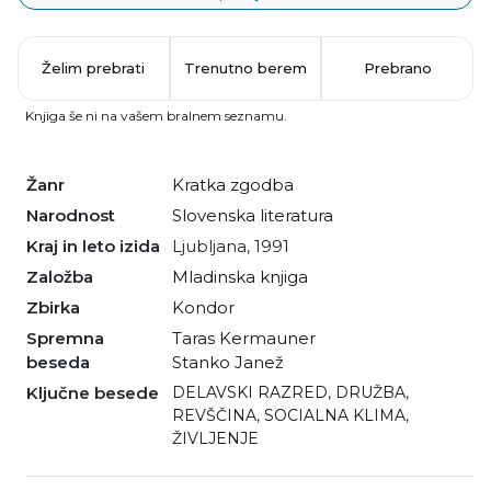
Želim prebrati
Trenutno berem
Prebrano
Knjiga še ni na vašem bralnem seznamu.
Žanr
kratka zgodba
Narodnost
slovenska literatura
Kraj in leto izida
Ljubljana, 1991
Založba
Mladinska knjiga
Zbirka
Kondor
Spremna
Taras Kermauner
beseda
Stanko Janež
Ključne besede
DELAVSKI RAZRED
,
DRUŽBA
,
REVŠČINA
,
SOCIALNA KLIMA
,
ŽIVLJENJE