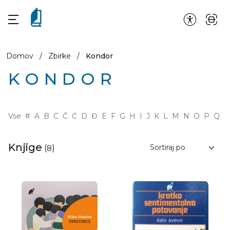
Domov
/
Zbirke
/
Kondor
KONDOR
Vse
#
A
B
C
Č
Ć
D
Đ
E
F
G
H
I
J
K
L
M
N
O
P
Q
R
Knjige
(
8
)