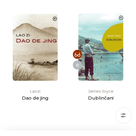
Benjamin Péret, Philippe
Soupault
e
Laozi
James Joyce
Dao de jing
Dublinčani