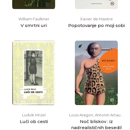
William Faulkner
Xavier de Maistre
V smrtni uri
Popotovanje po moji sobi
Ludvik Mrzel
Louis Aragon, Antonin Artaud,
André Breton, René Char,
Luči ob cesti
Noč bliskov : iz
Robert Desnos, Paul Éluard,
nadrealističnih besedil