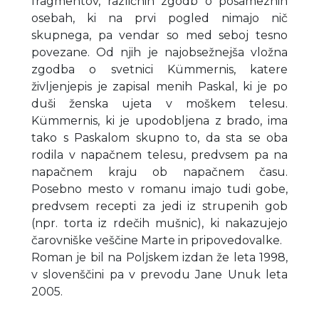
fragmentov, različnih zgodb o posameznih
osebah, ki na prvi pogled nimajo nič
skupnega, pa vendar so med seboj tesno
povezane. Od njih je najobsežnejša vložna
zgodba o svetnici Kümmernis, katere
življenjepis je zapisal menih Paskal, ki je po
duši ženska ujeta v moškem telesu.
Kümmernis, ki je upodobljena z brado, ima
tako s Paskalom skupno to, da sta se oba
rodila v napačnem telesu, predvsem pa na
napačnem kraju ob napačnem času.
Posebno mesto v romanu imajo tudi gobe,
predvsem recepti za jedi iz strupenih gob
(npr. torta iz rdečih mušnic), ki nakazujejo
čarovniške veščine Marte in pripovedovalke.
Roman je bil na Poljskem izdan že leta 1998,
v slovenščini pa v prevodu Jane Unuk leta
2005.