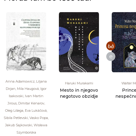
e
Anna Adamowicz, Liljana
Haruki Murakami
Walter M
Dirjan, Mila Haugová, Igor
Mesto in njegovo
Princ
negotovo obzidje
nespečno
Isakovski, Ivan Martin
mavri
Jirous, Dimitar Kenarov,
Nočnamo
Oleg Lišega, Eva Lukáčová,
somnambul
Sibila Petlevski, Vasko Popa,
[...]
Jakub Sajkowski, Wisława
Szymborska