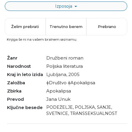
Izposoja
Želim prebrati
Trenutno berem
Prebrano
Knjiga še ni na vašem bralnem seznamu.
Žanr
družbeni roman
Narodnost
poljska literatura
Kraj in leto izida
Ljubljana, 2005
Založba
ǂDruštvo ǂApokalipsa
Zbirka
Apokalipsa
Prevod
Jana Unuk
Ključne besede
PODEŽELJE
,
POLJSKA
,
SANJE
,
SVETNICE
,
TRANSSEKSUALNOST