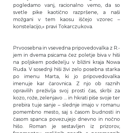
pogledamo vanj, racionalno vemo, da so
svetle pike kaotično razpršene, a naši
možgani v tem kaosu iščejo vzorec –
konstelacijo,« pravi Tokarczukova.
Prvoosebna in vsevedna pripovedovalka z R.-
jem in dvema psicama čez poletje biva v hiši
na poljskem podeželju v bližini kraja Nowa
Ruda. V sosednji hiši živi zelo posebna starka
po imenu Marta, ki jo pripovedovalka
imenuje kar čarovnica. Z njo ob raznih
opravilih preživlja svoj prosti čas, skrbi za
kozo, rože, zelenjavo … in hkrati piše svoje ter
prebira tuje sanje – slednje imajo v romanu
pomembno mesto, saj s časom budnosti in
časom spanca povezujejo dnevno in nočno
hišo. Roman je sestavljen iz prizorov,