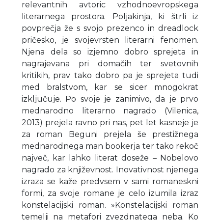
relevantnih avtoric vzhodnoevropskega
literarnega prostora. Poljakinja, ki štrli iz
povprečja že s svojo prezenco in dreadlock
pričesko, je svojevrsten literarni fenomen.
Njena dela so izjemno dobro sprejeta in
nagrajevana pri domačih ter svetovnih
kritikih, prav tako dobro pa je sprejeta tudi
med bralstvom, kar se sicer mnogokrat
izključuje. Po svoje je zanimivo, da je prvo
mednarodno literarno nagrado (Vilenica,
2013) prejela ravno pri nas, pet let kasneje je
za roman Beguni prejela še prestižnega
mednarodnega man bookerja ter tako rekoč
največ, kar lahko literat doseže – Nobelovo
nagrado za književnost. Inovativnost njenega
izraza se kaže predvsem v sami romaneskni
formi, za svoje romane je celo izumila izraz
konstelacijski roman. »Konstelacijski roman
temelji na metafori zvezdnatega neba. Ko