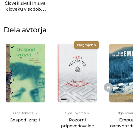
Človek živali in žival
človeku v sodobni
slovanski poeziji
Dela avtorja
Nagrajena
e
Olga Tokarczuk
Olga Tokarczuk
Olga Toka
Gospod Izraziti
Pozorni
Empuzi
pripovedovalec
naravnozdr
srhlji