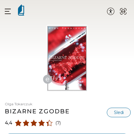
e
Olga Tokarczuk
BIZARNE ZGODBE
Sledi
4,4
(7)