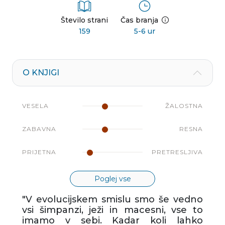
Število strani
Čas branja
159
5-6 ur
O KNJIGI
VESELA
ŽALOSTNA
ZABAVNA
RESNA
PRIJETNA
PRETRESLJIVA
Poglej vse
"V evolucijskem smislu smo še vedno
vsi šimpanzi, ježi in macesni, vse to
imamo v sebi. Kadar koli lahko