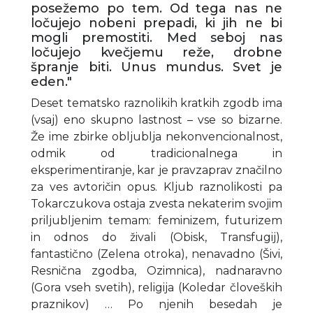
posežemo po tem. Od tega nas ne
ločujejo nobeni prepadi, ki jih ne bi
mogli premostiti. Med seboj nas
ločujejo kvečjemu reže, drobne
špranje biti. Unus mundus. Svet je
eden."
Deset tematsko raznolikih kratkih zgodb ima
(vsaj) eno skupno lastnost – vse so bizarne.
Že ime zbirke obljublja nekonvencionalnost,
odmik od tradicionalnega in
eksperimentiranje, kar je pravzaprav značilno
za ves avtoričin opus. Kljub raznolikosti pa
Tokarczukova ostaja zvesta nekaterim svojim
priljubljenim temam: feminizem, futurizem
in odnos do živali (Obisk, Transfugij),
fantastično (Zelena otroka), nenavadno (Šivi,
Resnična zgodba, Ozimnica), nadnaravno
(Gora vseh svetih), religija (Koledar človeških
praznikov) … Po njenih besedah je