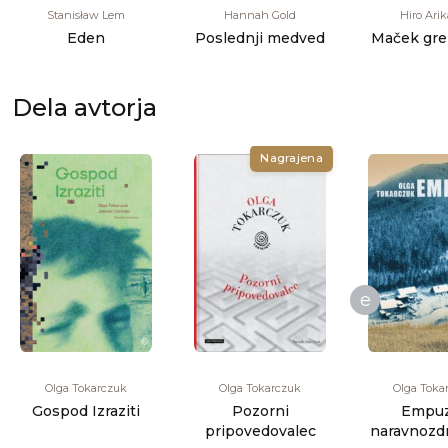
Stanisław Lem
Hannah Gold
Hiro Ari
Eden
Poslednji medved
Maček gre
Dela avtorja
Nagrajena
e
Olga Tokarczuk
Olga Tokarczuk
Olga Toka
Gospod Izraziti
Pozorni
Empuzi
pripovedovalec
naravnozdr