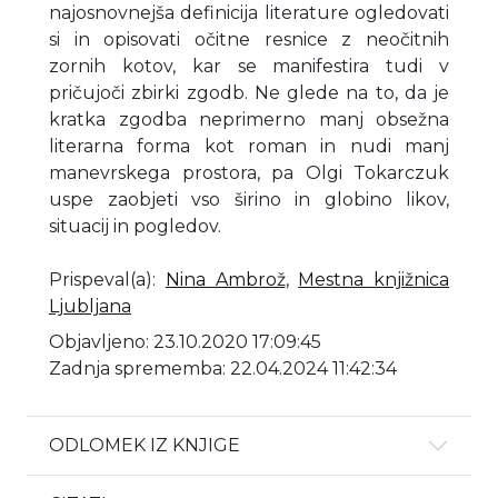
najosnovnejša definicija literature ogledovati
si in opisovati očitne resnice z neočitnih
zornih kotov, kar se manifestira tudi v
pričujoči zbirki zgodb. Ne glede na to, da je
kratka zgodba neprimerno manj obsežna
literarna forma kot roman in nudi manj
manevrskega prostora, pa Olgi Tokarczuk
uspe zaobjeti vso širino in globino likov,
situacij in pogledov.
Prispeval(a)
:
Nina Ambrož
,
Mestna knjižnica
Ljubljana
Objavljeno: 23.10.2020 17:09:45
Zadnja sprememba: 22.04.2024 11:42:34
ODLOMEK IZ KNJIGE