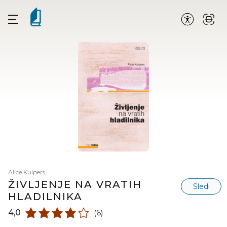
Alice Kuipers
ŽIVLJENJE NA VRATIH
Sledi
HLADILNIKA
4,0
(6)