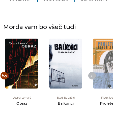
Morda vam bo všeč tudi
e
Vesna Lemaić
Esad Babačić
Fleur Ja
Obraz
Balkonci
Prolet