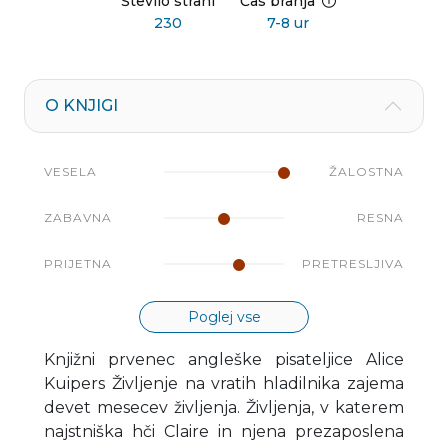
Število strani
Čas branja
230
7-8 ur
O KNJIGI
VESELA
ŽALOSTNA
ZABAVNA
RESNA
PRIJETNA
PRETRESLJIVA
Poglej vse
Knjižni prvenec angleške pisateljice Alice
Kuipers Življenje na vratih hladilnika zajema
devet mesecev življenja. Življenja, v katerem
najstniška hči Claire in njena prezaposlena