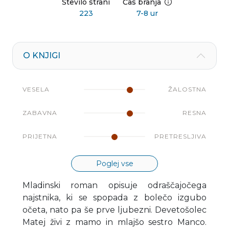
Število strani
Čas branja
223
7-8 ur
O KNJIGI
VESELA
ŽALOSTNA
ZABAVNA
RESNA
PRIJETNA
PRETRESLJIVA
Poglej vse
Mladinski roman opisuje odraščajočega
najstnika, ki se spopada z bolečo izgubo
očeta, nato pa še prve ljubezni. Devetošolec
Matej živi z mamo in mlajšo sestro Manco.