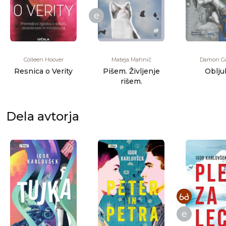
e
Colleen Hoover
Mateja Mahnič
Damon Ga
Resnica o Verity
Pišem. Življenje
Oblju
rišem.
Dela avtorja
e