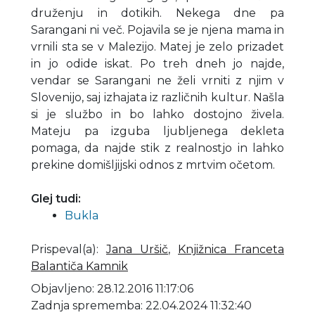
druženju in dotikih. Nekega dne pa
Sarangani ni več. Pojavila se je njena mama in
vrnili sta se v Malezijo. Matej je zelo prizadet
in jo odide iskat. Po treh dneh jo najde,
vendar se Sarangani ne želi vrniti z njim v
Slovenijo, saj izhajata iz različnih kultur. Našla
si je službo in bo lahko dostojno živela.
Mateju pa izguba ljubljenega dekleta
pomaga, da najde stik z realnostjo in lahko
prekine domišljijski odnos z mrtvim očetom.
Glej tudi:
Bukla
Prispeval(a)
:
Jana Uršič
,
Knjižnica Franceta
Balantiča Kamnik
Objavljeno: 28.12.2016 11:17:06
Zadnja sprememba: 22.04.2024 11:32:40