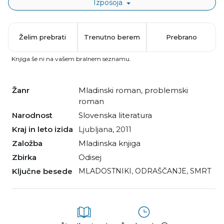
Izposoja
Želim prebrati
Trenutno berem
Prebrano
Knjiga še ni na vašem bralnem seznamu.
Žanr
mladinski roman
,
problemski
roman
Narodnost
slovenska literatura
Kraj in leto izida
Ljubljana, 2011
Založba
Mladinska knjiga
Zbirka
Odisej
Ključne besede
MLADOSTNIKI
,
ODRAŠČANJE
,
SMRT