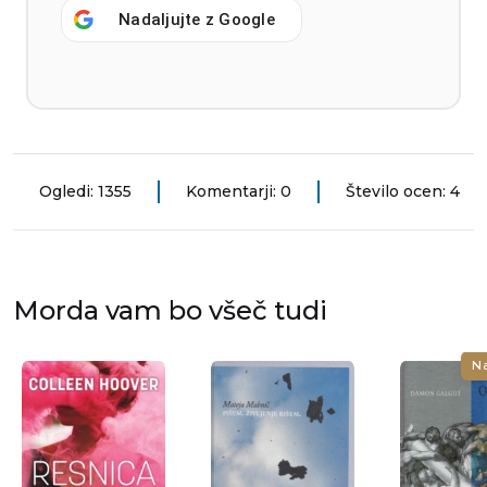
Nadaljujte z
Google
Ogledi: 1355
Komentarji: 0
Število ocen: 4
Morda vam bo všeč tudi
N