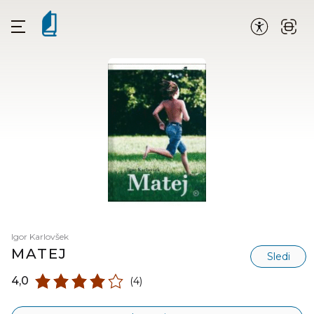
Igor Karlovšek
MATEJ
Sledi
4,0
(4)