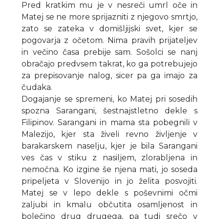
Pred kratkim mu je v nesreči umrl oče in
Matej se ne more sprijazniti z njegovo smrtjo,
zato se zateka v domišljijski svet, kjer se
pogovarja z očetom. Nima pravih prijateljev
in večino časa prebije sam. Sošolci se nanj
obračajo predvsem takrat, ko ga potrebujejo
za prepisovanje nalog, sicer pa ga imajo za
čudaka.
Dogajanje se spremeni, ko Matej pri sosedih
spozna Sarangani, šestnajstletno dekle s
Filipinov. Sarangani in mama sta pobegnili v
Malezijo, kjer sta živeli revno življenje v
barakarskem naselju, kjer je bila Sarangani
ves čas v stiku z nasiljem, zlorabljena in
nemočna. Ko izgine še njena mati, jo soseda
pripeljeta v Slovenijo in jo želita posvojiti.
Matej se v lepo dekle s poševnimi očmi
zaljubi in kmalu občutita osamljenost in
bolečino drug drugega, pa tudi srečo v