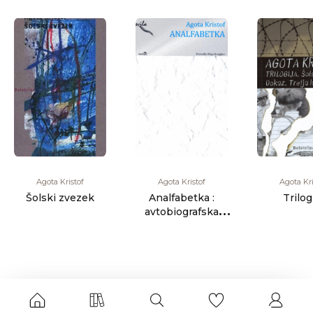
Agota Kristof
Agota Kristof
Agota Kri
Šolski zvezek
Analfabetka :
Trilog
avtobiografska
pripoved