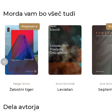
Morda vam bo všeč tudi
Nagrajena
N
e
Neige Sinno
Arno Schmidt
Ana Sch
Žalostni tiger
Leviatan
Septem
Dela avtorja