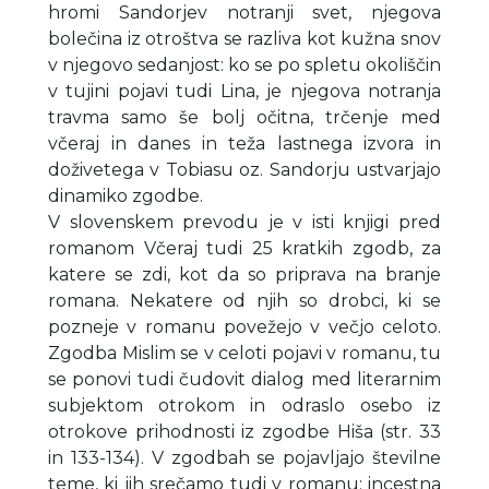
hromi Sandorjev notranji svet, njegova
bolečina iz otroštva se razliva kot kužna snov
v njegovo sedanjost: ko se po spletu okoliščin
v tujini pojavi tudi Lina, je njegova notranja
travma samo še bolj očitna, trčenje med
včeraj in danes in teža lastnega izvora in
doživetega v Tobiasu oz. Sandorju ustvarjajo
dinamiko zgodbe.
V slovenskem prevodu je v isti knjigi pred
romanom Včeraj tudi 25 kratkih zgodb, za
katere se zdi, kot da so priprava na branje
romana. Nekatere od njih so drobci, ki se
pozneje v romanu povežejo v večjo celoto.
Zgodba Mislim se v celoti pojavi v romanu, tu
se ponovi tudi čudovit dialog med literarnim
subjektom otrokom in odraslo osebo iz
otrokove prihodnosti iz zgodbe Hiša (str. 33
in 133-134). V zgodbah se pojavljajo številne
teme, ki jih srečamo tudi v romanu: incestna