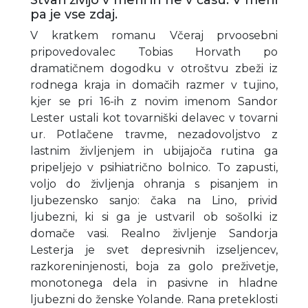
pa je vse zdaj.
V kratkem romanu Včeraj prvoosebni
pripovedovalec Tobias Horvath po
dramatičnem dogodku v otroštvu zbeži iz
rodnega kraja in domačih razmer v tujino,
kjer se pri 16-ih z novim imenom Sandor
Lester ustali kot tovarniški delavec v tovarni
ur. Potlačene travme, nezadovoljstvo z
lastnim življenjem in ubijajoča rutina ga
pripeljejo v psihiatrično bolnico. To zapusti,
voljo do življenja ohranja s pisanjem in
ljubezensko sanjo: čaka na Lino, privid
ljubezni, ki si ga je ustvaril ob sošolki iz
domače vasi. Realno življenje Sandorja
Lesterja je svet depresivnih izseljencev,
razkoreninjenosti, boja za golo preživetje,
monotonega dela in pasivne in hladne
ljubezni do ženske Yolande. Rana preteklosti