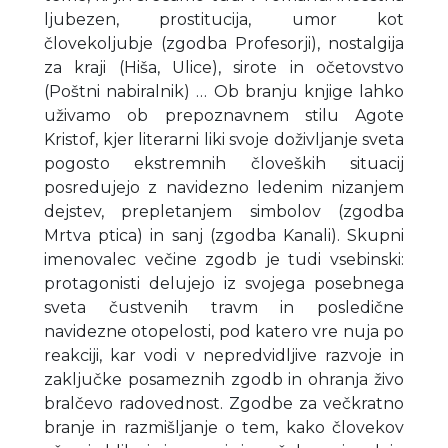
ljubezen, prostitucija, umor kot
človekoljubje (zgodba Profesorji), nostalgija
za kraji (Hiša, Ulice), sirote in očetovstvo
(Poštni nabiralnik) … Ob branju knjige lahko
uživamo ob prepoznavnem stilu Agote
Kristof, kjer literarni liki svoje doživljanje sveta
pogosto ekstremnih človeških situacij
posredujejo z navidezno ledenim nizanjem
dejstev, prepletanjem simbolov (zgodba
Mrtva ptica) in sanj (zgodba Kanali). Skupni
imenovalec večine zgodb je tudi vsebinski:
protagonisti delujejo iz svojega posebnega
sveta čustvenih travm in posledične
navidezne otopelosti, pod katero vre nuja po
reakciji, kar vodi v nepredvidljive razvoje in
zaključke posameznih zgodb in ohranja živo
bralčevo radovednost. Zgodbe za večkratno
branje in razmišljanje o tem, kako človekov