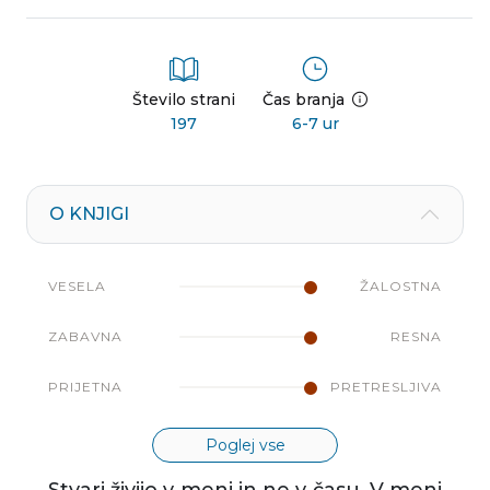
Število strani
Čas branja
197
6-7 ur
O KNJIGI
VESELA
ŽALOSTNA
ZABAVNA
RESNA
PRIJETNA
PRETRESLJIVA
Poglej vse
Stvari živijo v meni in ne v času. V meni