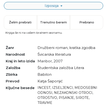
Izposoja
Želim prebrati
Trenutno berem
Prebrano
Knjiga še ni na vašem bralnem seznamu.
Žanr
družbeni roman
,
kratka zgodba
Narodnost
švicarska literatura
Kraj in leto izida
Maribor, 2007
Založba
Študentska založba Litera
Zbirka
Babilon
Prevod
Katja Šaponjić
Ključne besede
INCEST
,
IZSELJENCI
,
MEDOSEBNI
ODNOSI
,
NEZAKONSKI OTROCI
,
OTROŠTVO
,
PISANJE
,
SIROTE
,
TRAVME