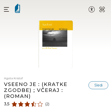
Agota Kristof
VSEENO JE : (KRATKE
Sledi
ZGODBE) ; VČERAJ :
(ROMAN)
3,5
(2)