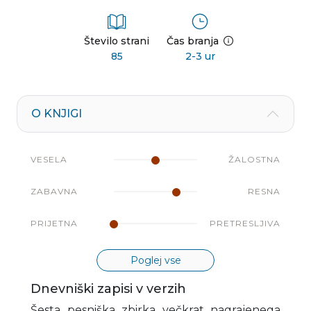
Število strani
Čas branja
85
2-3 ur
O KNJIGI
VESELA
ŽALOSTNA
ZABAVNA
RESNA
PRIJETNA
PRETRESLJIVA
Poglej vse
Dnevniški zapisi v verzih
Šesta pesniška zbirka večkrat nagrajenega