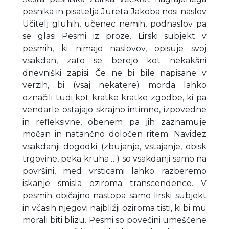
pesnika in pisatelja Jureta Jakoba nosi naslov
Učitelj gluhih, učenec nemih, podnaslov pa
se glasi Pesmi iz proze. Lirski subjekt v
pesmih, ki nimajo naslovov, opisuje svoj
vsakdan, zato se berejo kot nekakšni
dnevniški zapisi. Če ne bi bile napisane v
verzih, bi (vsaj nekatere) morda lahko
označili tudi kot kratke kratke zgodbe, ki pa
vendarle ostajajo skrajno intimne, izpovedne
in refleksivne, obenem pa jih zaznamuje
močan in natančno določen ritem. Navidez
vsakdanji dogodki (zbujanje, vstajanje, obisk
trgovine, peka kruha …) so vsakdanji samo na
površini, med vrsticami lahko razberemo
iskanje smisla oziroma transcendence. V
pesmih običajno nastopa samo lirski subjekt
in včasih njegovi najbližji oziroma tisti, ki bi mu
morali biti blizu. Pesmi so povečini umeščene