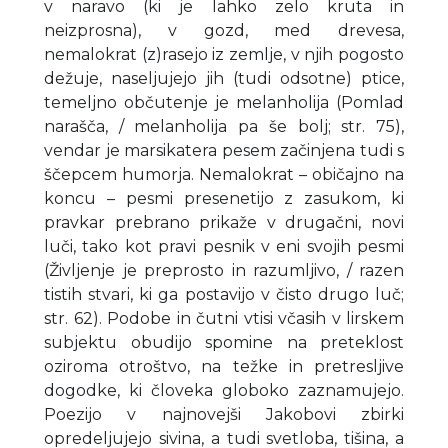
v naravo (ki je lahko zelo kruta in
neizprosna), v gozd, med drevesa,
nemalokrat (z)rasejo iz zemlje, v njih pogosto
dežuje, naseljujejo jih (tudi odsotne) ptice,
temeljno občutenje je melanholija (Pomlad
narašča, / melanholija pa še bolj; str. 75),
vendar je marsikatera pesem začinjena tudi s
ščepcem humorja. Nemalokrat – običajno na
koncu – pesmi presenetijo z zasukom, ki
pravkar prebrano prikaže v drugačni, novi
luči, tako kot pravi pesnik v eni svojih pesmi
(Življenje je preprosto in razumljivo, / razen
tistih stvari, ki ga postavijo v čisto drugo luč;
str. 62). Podobe in čutni vtisi včasih v lirskem
subjektu obudijo spomine na preteklost
oziroma otroštvo, na težke in pretresljive
dogodke, ki človeka globoko zaznamujejo.
Poezijo v najnovejši Jakobovi zbirki
opredeljujejo sivina, a tudi svetloba, tišina, a