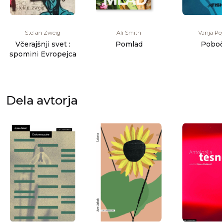
Stefan Zweig
Ali Smith
Vanja P
Včerajšnji svet :
Pomlad
Poboč
spomini Evropejca
Dela avtorja