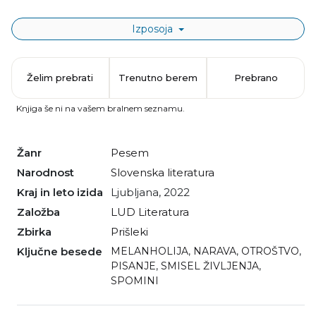
Izposoja
Želim prebrati
Trenutno berem
Prebrano
Knjiga še ni na vašem bralnem seznamu.
Žanr
pesem
Narodnost
slovenska literatura
Kraj in leto izida
Ljubljana, 2022
Založba
LUD Literatura
Zbirka
Prišleki
Ključne besede
MELANHOLIJA
,
NARAVA
,
OTROŠTVO
,
PISANJE
,
SMISEL ŽIVLJENJA
,
SPOMINI