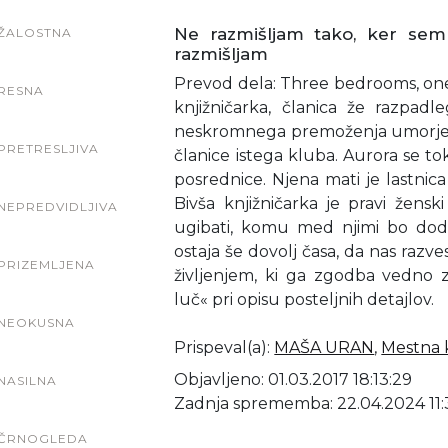
Ne razmišljam tako, ker se
ŽALOSTNA
razmišljam
Prevod dela: Three bedrooms, on
RESNA
knjižničarka, članica že razpad
neskromnega premoženja umorjene
PRETRESLJIVA
članice istega kluba. Aurora se t
posrednice. Njena mati je lastnica
Bivša knjižničarka je pravi ženski
NEPREDVIDLJIVA
ugibati, komu med njimi bo dod
ostaja še dovolj časa, da nas razv
PRIZEMLJENA
življenjem, ki ga zgodba vedno z
luč« pri opisu posteljnih detajlov.
NEOKUSNA
Prispeval(a)
:
MAŠA URAN
,
Mestna k
Objavljeno: 01.03.2017 18:13:29
NASILNA
Zadnja sprememba: 22.04.2024 11:
ČRNOGLEDA