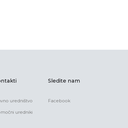
ntakti
Sledite nam
avno uredništvo
Facebook
močni uredniki