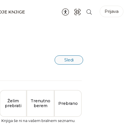
Prijava
JE KNJIGE
Sledi
Želim
Trenutno
Prebrano
prebrati
berem
Knjiga še ni na vašem bralnem seznamu.