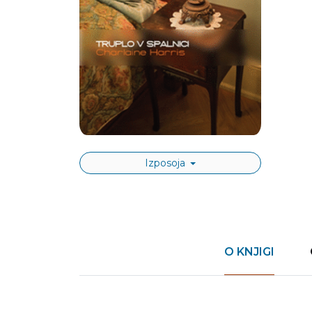
Izposoja
O KNJIGI