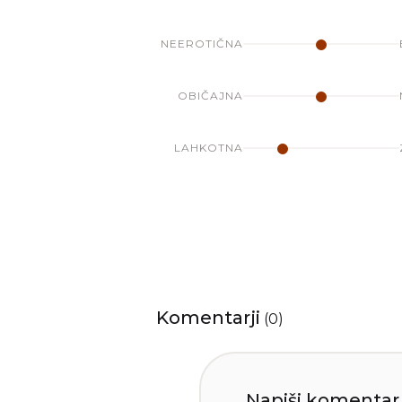
NEEROTIČNA
OBIČAJNA
LAHKOTNA
Komentarji
(
0
)
Napiši komentar