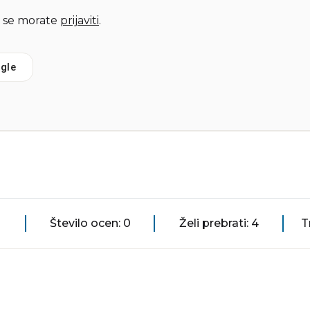
 se morate
prijaviti
.
gle
Število ocen: 0
Želi prebrati: 4
T