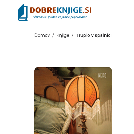
Domov
/
Knjige
/
Truplo v spalnici