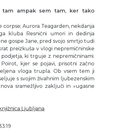
m tam ampak sem tam, ker tako
e corpse; Aurora Teagarden, nekdanja
lega kluba Resnični umori in dedinja
 gospe Jane, pred svojo smrtjo tudi
okrat preizkuša v vlogi nepremičninske
 podjetja, ki trguje z nepremičninami.
 Poirot, kjer se pojavi, prisotni začno
eljena vloga trupla. Ob vsem tem ji
eseljuje s svojim živahnim ljubezenskim
nova sramežljivo zaključi in »ugasne
njižnica Ljubljana
33:19