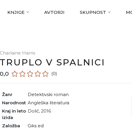
KNJIGE
AVTORJI
SKUPNOST
MO
Charlaine Harris
TRUPLO V SPALNICI
0,0
(0)
Žanr
detektivski roman
Narodnost
angleška literatura
Kraj in leto
Dolič, 2016
izida
Založba
Giks ed