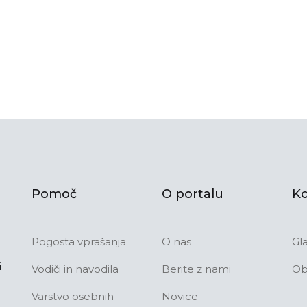
Pomoč
O portalu
Ko
Pogosta vprašanja
O nas
Gl
 –
Vodiči in navodila
Berite z nami
Ob
Varstvo osebnih
Novice