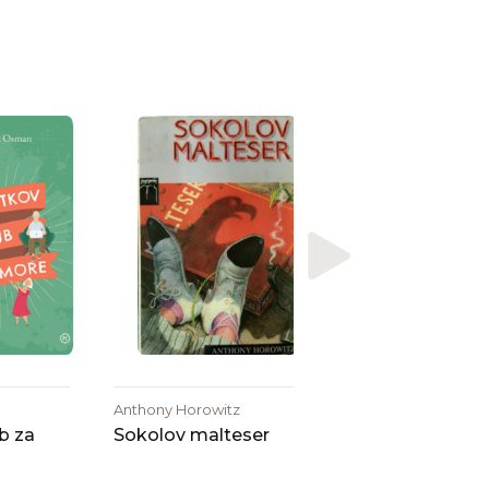
Lee Child
Materino zatočiš
Anthony Horowitz
b za
Sokolov malteser