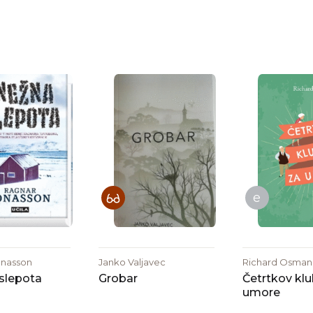
e
onasson
Janko Valjavec
Richard Osman
slepota
Grobar
Četrtkov klu
umore