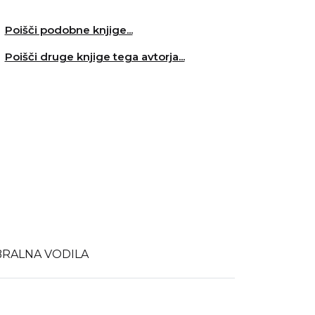
Poišči podobne knjige...
Poišči druge knjige tega avtorja...
BRALNA VODILA