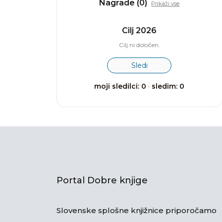
Nagrade (0)
Prikaži vse
Cilj 2026
Cilj ni določen.
Sledi
moji sledilci: 0
·
sledim: 0
Portal Dobre knjige
Slovenske splošne knjižnice priporočamo