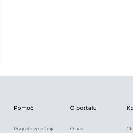
Pomoč
O portalu
Ko
Pogosta vprašanja
O nas
Gl