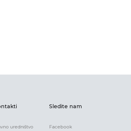
ntakti
Sledite nam
avno uredništvo
Facebook