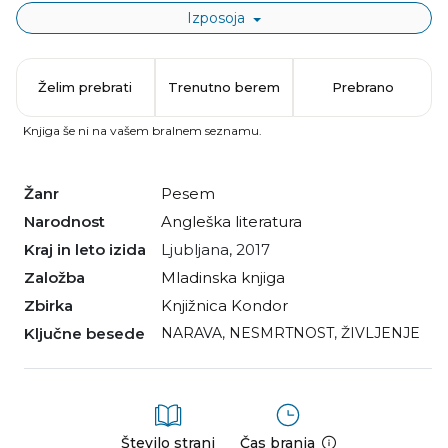
Izposoja
Želim prebrati
Trenutno berem
Prebrano
Knjiga še ni na vašem bralnem seznamu.
Žanr
pesem
Narodnost
angleška literatura
Kraj in leto izida
Ljubljana, 2017
Založba
Mladinska knjiga
Zbirka
Knjižnica Kondor
Ključne besede
NARAVA
,
NESMRTNOST
,
ŽIVLJENJE
Število strani
Čas branja