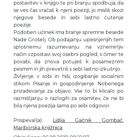
postavitev v knjigo te pri branju spodbuja, da
se ves čas vračaš k njeni poeziji, jo misliš skozi
njegove besede in sebi lastno čutenje
poezije.
Podoben učinek ima branje spremne besede
Nade Grošelj. Ob podajanju upesnjenjih tem
splošnemu razumevanju na vznemirljiv
način vzpostavi svoj osebni pogled, s čimer te
povabi, da znova potuješ k posameznim
pesmim in jih prevetriš s sebi lastno izkušnjo.
Življenje v sobi in hiši, izogibanje socialnim
stikom. Pisanje in gospodinjenje. Nobenega
prizadevanja za objavo. Vse to bi klicalo po
razmišljanju o razlogih za osamitev, če ne bi
bila njena poezija sama po sebi odgovor.
Prispeval(a)
:
Lidija Gačnik Gombač
,
Mariborska knjižnica