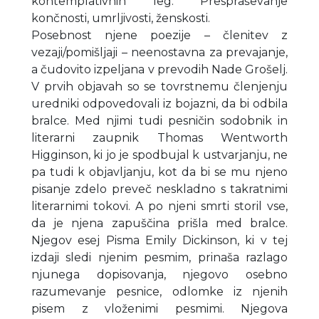
kontemplativnih leg. Prespraševanje
končnosti, umrljivosti, ženskosti.
Posebnost njene poezije – členitev z
vezaji/pomišljaji – neenostavna za prevajanje,
a čudovito izpeljana v prevodih Nade Grošelj.
V prvih objavah so se tovrstnemu členjenju
uredniki odpovedovali iz bojazni, da bi odbila
bralce. Med njimi tudi pesničin sodobnik in
literarni zaupnik Thomas Wentworth
Higginson, ki jo je spodbujal k ustvarjanju, ne
pa tudi k objavljanju, kot da bi se mu njeno
pisanje zdelo preveč neskladno s takratnimi
literarnimi tokovi. A po njeni smrti storil vse,
da je njena zapuščina prišla med bralce.
Njegov esej Pisma Emily Dickinson, ki v tej
izdaji sledi njenim pesmim, prinaša razlago
njunega dopisovanja, njegovo osebno
razumevanje pesnice, odlomke iz njenih
pisem z vloženimi pesmimi. Njegova