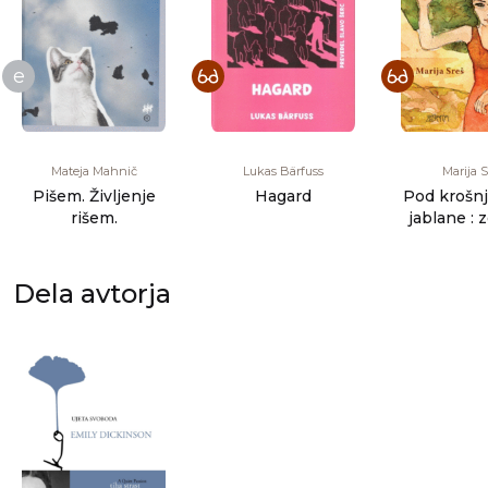
e
Mateja Mahnič
Lukas Bärfuss
Marija S
Pišem. Življenje
Hagard
Pod krošnj
rišem.
jablane :
žensk z Vz
Zaho
Dela avtorja