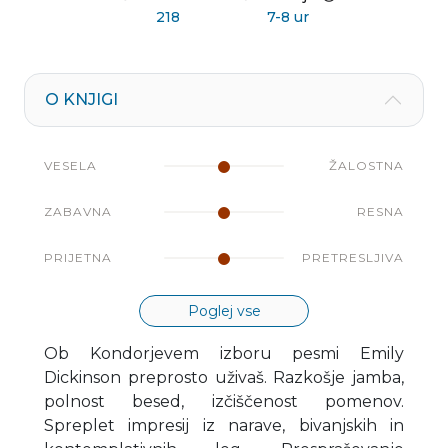
218
7-8 ur
O KNJIGI
VESELA
ŽALOSTNA
ZABAVNA
RESNA
PRIJETNA
PRETRESLJIVA
Poglej vse
Ob Kondorjevem izboru pesmi Emily
Dickinson preprosto uživaš. Razkošje jamba,
polnost besed, izčiščenost pomenov.
Spreplet impresij iz narave, bivanjskih in