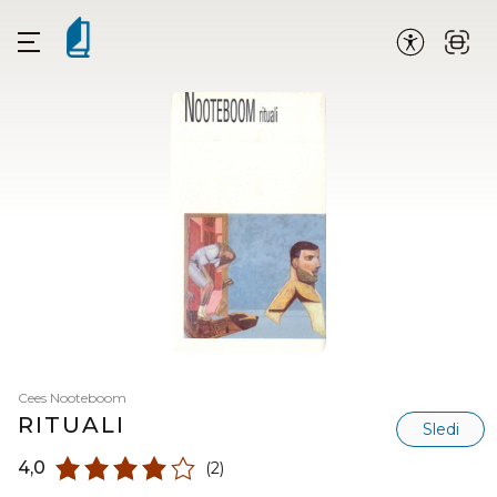
Cees Nooteboom
RITUALI
Sledi
4,0
(2)