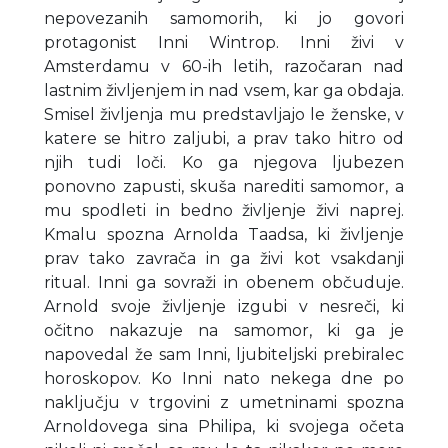
nepovezanih samomorih, ki jo govori
protagonist Inni Wintrop. Inni živi v
Amsterdamu v 60-ih letih, razočaran nad
lastnim življenjem in nad vsem, kar ga obdaja.
Smisel življenja mu predstavljajo le ženske, v
katere se hitro zaljubi, a prav tako hitro od
njih tudi loči. Ko ga njegova ljubezen
ponovno zapusti, skuša narediti samomor, a
mu spodleti in bedno življenje živi naprej.
Kmalu spozna Arnolda Taadsa, ki življenje
prav tako zavrača in ga živi kot vsakdanji
ritual. Inni ga sovraži in obenem občuduje.
Arnold svoje življenje izgubi v nesreči, ki
očitno nakazuje na samomor, ki ga je
napovedal že sam Inni, ljubiteljski prebiralec
horoskopov. Ko Inni nato nekega dne po
naključju v trgovini z umetninami spozna
Arnoldovega sina Philipa, ki svojega očeta