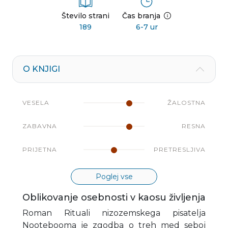
Število strani
Čas branja
189
6-7 ur
O KNJIGI
VESELA
ŽALOSTNA
ZABAVNA
RESNA
PRIJETNA
PRETRESLJIVA
Poglej vse
Oblikovanje osebnosti v kaosu življenja
Roman Rituali nizozemskega pisatelja
Nootebooma je zgodba o treh med seboj