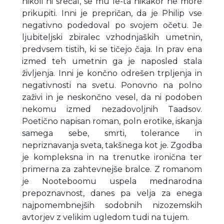
nikoli ni srečal, se mu le-ta nikakor ne more
prikupiti. Inni je prepričan, da je Philip vse
negativno podedoval po svojem očetu. Je
ljubiteljski zbiralec vzhodnjaških umetnin,
predvsem tistih, ki se tičejo čaja. In prav ena
izmed teh umetnin ga je naposled stala
življenja. Inni je končno odrešen trpljenja in
negativnosti na svetu. Ponovno na polno
zaživi in je neskončno vesel, da ni podoben
nekomu izmed nezadovoljnih Taadsov.
Poetično napisan roman, poln erotike, iskanja
samega sebe, smrti, tolerance in
nepriznavanja sveta, takšnega kot je. Zgodba
je kompleksna in na trenutke ironična ter
primerna za zahtevnejše bralce. Z romanom
je Nooteboomu uspela mednarodna
prepoznavnost, danes pa velja za enega
najpomembnejših sodobnih nizozemskih
avtorjev z velikim ugledom tudi na tujem.