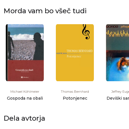
Morda vam bo všeč tudi
Michael Köhlmeier
Thomas Bernhard
Jeffrey Eug
Gospoda na obali
Potonjenec
Deviški s
Dela avtorja