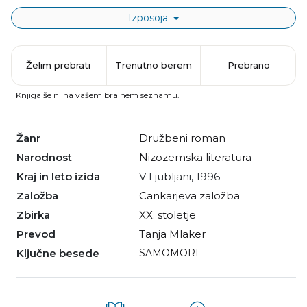
Izposoja
Želim prebrati
Trenutno berem
Prebrano
Knjiga še ni na vašem bralnem seznamu.
Žanr
družbeni roman
Narodnost
nizozemska literatura
Kraj in leto izida
V Ljubljani, 1996
Založba
Cankarjeva založba
Zbirka
XX. stoletje
Prevod
Tanja Mlaker
Ključne besede
SAMOMORI