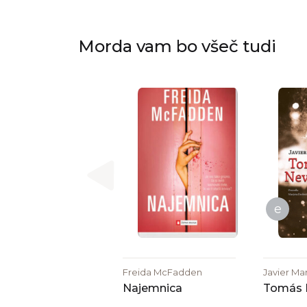
Morda vam bo všeč tudi
e
Freida McFadden
Javier Ma
Najemnica
Tomás 