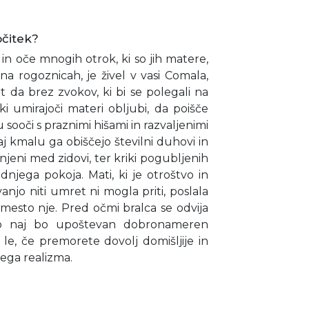
očitek?
n oče mnogih otrok, ki so jih matere,
 na rogoznicah, je živel v vasi Comala,
t da brez zvokov, ki bi se polegali na
ki umirajoči materi obljubi, da poišče
 sooči s praznimi hišami in razvaljenimi
aj kmalu ga obiščejo številni duhovi in
enjeni med zidovi, ter kriki pogubljenih
dnjega pokoja. Mati, ki je otroštvo in
vanjo niti umret ni mogla priti, poslala
amesto nje. Pred očmi bralca se odvija
o naj bo upoštevan dobronameren
le, če premorete dovolj domišljije in
ega realizma.