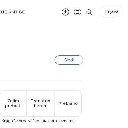
Prijava
JE KNJIGE
Sledi
Želim
Trenutno
Prebrano
prebrati
berem
Knjiga še ni na vašem bralnem seznamu.