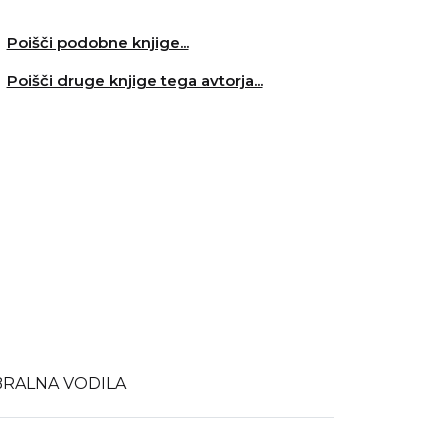
Poišči podobne knjige...
Poišči druge knjige tega avtorja...
BRALNA VODILA