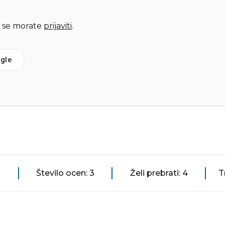
 se morate
prijaviti
.
gle
Število ocen: 3
Želi prebrati: 4
T