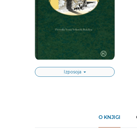
Izposoja
O KNJIGI