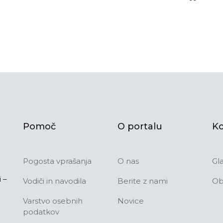
Pomoč
O portalu
Ko
Pogosta vprašanja
O nas
Gl
 –
Vodiči in navodila
Berite z nami
Ob
Varstvo osebnih
Novice
podatkov