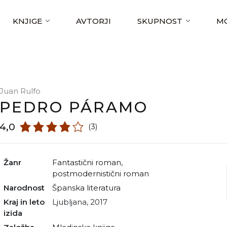
KNJIGE
AVTORJI
SKUPNOST
MO
Juan Rulfo
PEDRO PÁRAMO
4,0
(3)
Žanr
fantastični roman
,
postmodernistični roman
Narodnost
španska literatura
Kraj in leto
Ljubljana, 2017
izida