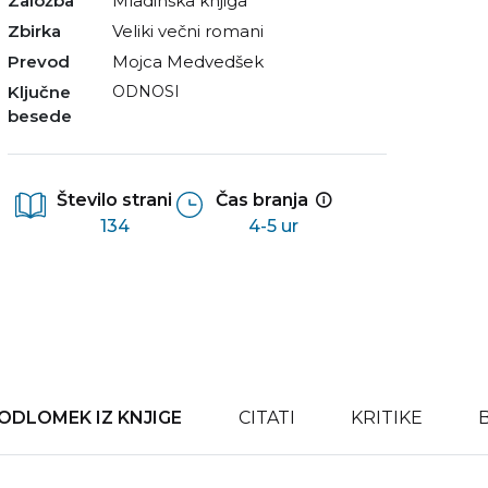
Založba
Mladinska knjiga
Zbirka
Veliki večni romani
Prevod
Mojca Medvedšek
Ključne
ODNOSI
besede
Število strani
Čas branja
134
4-5 ur
ODLOMEK IZ KNJIGE
CITATI
KRITIKE