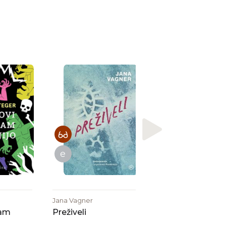
e
Amos Oz
Juda
e
Jana Vagner
nam
Preživeli