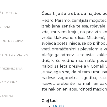
Česa ti je še treba, da najdeš p
ŽALOSTNA
Pedro Páramo, zemljiški mogotec i
izrabljena ženska telesa, rojevale
RESNA
zdaj mrtvem kraju, na prvi vtis ko
vroče tlakovane ulice. Mladenič, 
PRETRESLJIVA
svojega očeta, njega, se ob prihodu
vrati, preraščenimi s plevelom, a k
plašijo ga odmevi, ki so ostali zakl
NEPREDVIDLJIVA
duš, ki še vedno niso našle posle
najboljša leta preživela v Comali, 
PRIZEMLJENA
je svojega sina, da bi tam umrl n
nadvse zagonetna zgodba, zat
NEOKUSNA
nasvet: preberite na mah, ampak 
ste naklonjeni absurdnosti magičn
NASILNA
Glej tudi:
Bukla