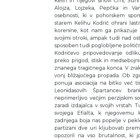
Kelih in njegovi sinovi Črni, Su
Alojza, Lojzeka, Pepčka in Va
osebnosti, ki v pohorskem spo
starem Kelihu Kodrič ohrani las
korenine, kot nam ga prikazuje
svojimi otroki, ampak tudi nad os
sposoben tudi poglobljene politič
Kodričevo pripovedovanje odlik
preko prigod, stisk in medsebojn
znanega tragičnega konca. V zrak
vonj bližajočega propada. Ob zg
ponuja asociacija na bitko več tiso
Leonidasovih Špartancev bran
neprimerljivo večjim perzijskim s
zaradi izdajalca v svojih vrstah.
svojega Efialta, k njegovemu 
zadnjega boja nas popelje v pekl
partizani dve uri kljubovati pre
opozoril na vso brutalnost, ki 