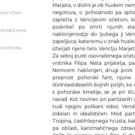
Marjeta, v dolini je ob hudem ne
negotova, o prihodnosti pa sploh
EROTIČNA
zapletla z Vencljevim očetom, k
poskrbel po smrti njunih sta
NEOBIČAJNA
naklonjenostjo do ljubega ji Ve
zapeljivca, kateremu v znak hvale
ZAHTEVNA
izterjati njeno telo. Venclju Marjet
Za seboj pusti osovraženega očet
vrstnika Filipa. Nista prijatelja,
Nemcem naklonjen, drugi proti 
preprost pohorski fant, njune
štiriinšestdesetih bojnih poljih, ko
s pohorske kmetije, se je pri š
navad. Kot novinec pri partizani
tudi njegov polikani videz. Ven
izdelan in idealističen. Med part
Tropina, častihlepnega hrusta, k
pa oblasti, karizmatičnega zdra