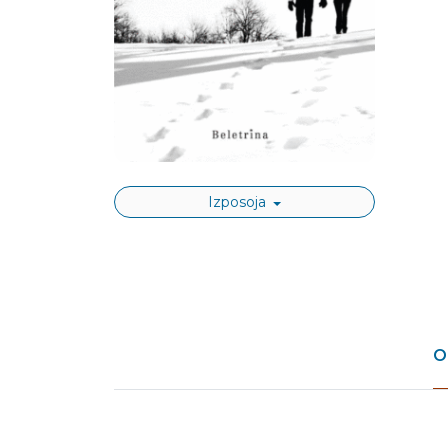
Izposoja
O