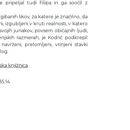
pripeljal tudi Filipa in ga soočil z
ibanih likov, za katere je značilno, da
i, izgubljeni v kruti realnosti, v katero
svojih junakov, povsem običajnih ljudi,
jenjskih razmerah, je Kodrič podkrepil
navrženi, prelomljeni, vrinjeni stavki
log.
ska knjižnica
35:14