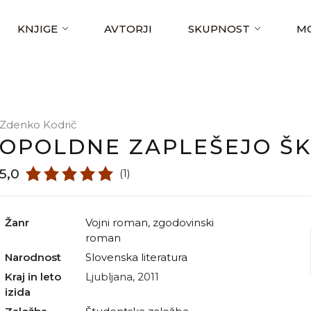
KNJIGE
AVTORJI
SKUPNOST
MO
Zdenko Kodrič
OPOLDNE ZAPLEŠEJO ŠK
5,0
(1)
Žanr
vojni roman
,
zgodovinski
roman
Narodnost
slovenska literatura
Kraj in leto
Ljubljana, 2011
izida