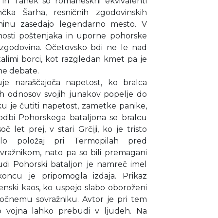
hi in Tanek so romaneskni ekvivalenti
nčka Šarha, resničnih zgodovinskih
minu zasedajo legendarno mesto. V
tnosti poštenjaka in uporne pohorske
 zgodovina. Očetovsko bdi ne le nad
talimi borci, kot razgledan kmet pa je
ne debate.
uje naraščajoča napetost, ko bralca
ih odnosov svojih junakov popelje do
u je čutiti napetost, zametke panike,
odbi Pohorskega bataljona se bralcu
č let prej, v stari Grčiji, ko je tristo
ilo položaj pri Termopilah pred
ovražnikom, nato pa so bili premagani
 Tudi Pohorski bataljon je namreč imel
koncu je pripomogla izdaja. Prikaz
enski kaos, ko uspejo slabo oboroženi
močnemu sovražniku. Avtor je pri tem
jo vojna lahko prebudi v ljudeh. Na