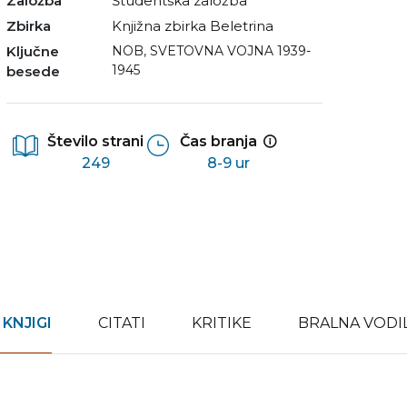
Založba
Študentska založba
Zbirka
Knjižna zbirka Beletrina
Ključne
NOB
,
SVETOVNA VOJNA 1939-
1945
besede
Število strani
Čas branja
249
8-9 ur
 KNJIGI
CITATI
KRITIKE
BRALNA VODI