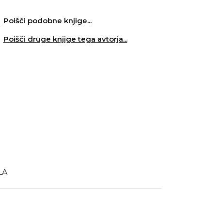
Poišči podobne knjige...
Poišči druge knjige tega avtorja...
LA