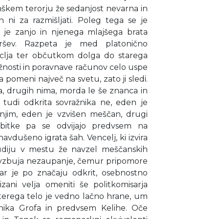
mškem terorju že sedanjost nevarna in
 ni za razmišljati. Poleg tega se je
i je zanjo in njenega mlajšega brata
ršev. Razpeta je med platonično
nclja ter občutkom dolga do starega
žnosti in poravnave računov celo uspe
a pomeni največ na svetu, zato ji sledi.
a, drugih nima, morda le še znanca in
 pa tudi odkrita sovražnika ne, eden je
njim, eden je vzvišen meščan, drugi
 bitke pa se odvijajo predvsem na
 navdušeno igrata šah. Vencelj, ki izvira
tudiju v mestu že navzel meščanskih
h vzbuja nezaupanje, čemur pripomore
dar je po značaju odkrit, osebnostno
izani velja omeniti še politkomisarja
aterega telo je vedno lačno hrane, um
vnika Grofa in predvsem Kelihe. Oče