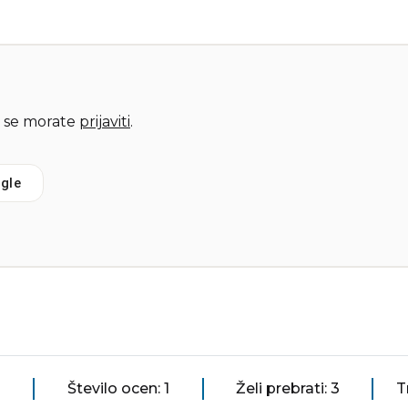
 se morate
prijaviti
.
gle
Število ocen: 1
Želi prebrati: 3
T