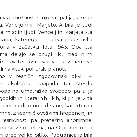
 vsaj možnost zanjo, simpatija, ki se je
 Vencljem in Marjeto. A bila je tudi
 mladih ljudi. Vencelj in Marjeta sta
ana, katerega tematika predstavlja
ljona v začetku leta 1943. Oba sta
ima delajo še drugi liki, med njimi
tizanov ter dva tisoč vojakov nemške
i na visoki pohorski planoti.
o v resnični zgodovinski okvir, ki
 okoliščine spopada ter število
popolno umetniško svobodo pa si je
dkih in literarnih likih, ki jih je v ta
o sicer podrobno izdelane, karakterno
mne, z vsemi človeškimi hrepenenji in
e resničnosti pa pretežno anonimne.
ana še zelo zelena, na Osankarico sta
dni pred veliko bitko. Pobudnica je bila