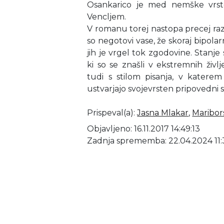
Osankarico je med nemške vrste 
Vencljem.
V romanu torej nastopa precej razg
so negotovi vase, že skoraj bipolarn
jih je vrgel tok zgodovine. Stanje 
ki so se znašli v ekstremnih živl
tudi s stilom pisanja, v katerem 
ustvarjajo svojevrsten pripovedni s
Prispeval(a)
:
Jasna Mlakar
,
Maribor
Objavljeno: 16.11.2017 14:49:13
Zadnja sprememba: 22.04.2024 11: