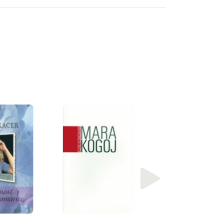
e
Markus Zusak
Kradljivka knjig