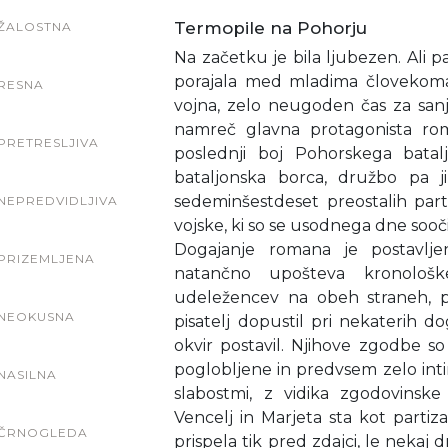
Termopile na Pohorju
ŽALOSTNA
Na začetku je bila ljubezen. Ali pa
porajala med mladima človekoma,
RESNA
vojna, zelo neugoden čas za sanje
namreč glavna protagonista rom
PRETRESLJIVA
poslednji boj Pohorskega bata
bataljonska borca, družbo pa j
sedeminšestdeset preostalih par
NEPREDVIDLJIVA
vojske, ki so se usodnega dne soočil
Dogajanje romana je postavljen
PRIZEMLJENA
natančno upošteva kronološke
udeležencev na obeh straneh, 
NEOKUSNA
pisatelj dopustil pri nekaterih dogo
okvir postavil. Njihove zgodbe s
poglobljene in predvsem zelo inti
NASILNA
slabostmi, z vidika zgodovinsk
Vencelj in Marjeta sta kot partiz
ČRNOGLEDA
prispela tik pred zdajci, le nekaj 