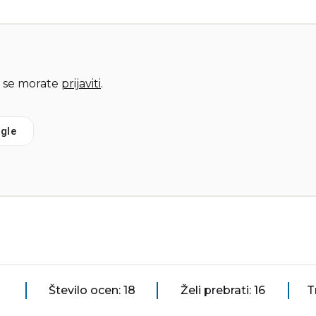
 se morate
prijaviti
.
gle
Število ocen: 18
Želi prebrati: 16
T