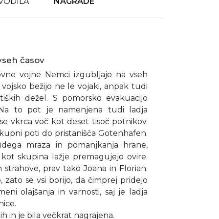
VODILA
NAGRADE
vseh časov
vne vojne Nemci izgubljajo na vseh
ojsko bežijo ne le vojaki, anpak tudi
altiških dežel. S pomorsko evakuacijo
Na to pot je namenjena tudi ladja
se vkrca voč kot deset tisoč potnikov.
upni poti do pristanišča Gotenhafen.
udega mraza in pomanjkanja hrane,
kot skupina lažje premagujejo ovire.
n strahove, prav tako Joana in Florian.
, zato se vsi borijo, da čimprej pridejo
i olajšanja in varnosti, saj je ladja
nice.
h in je bila večkrat nagrajena.