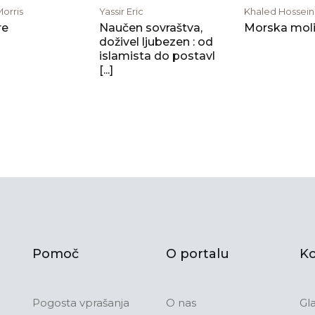
orris
Yassir Eric
Khaled Hossein
re
Naučen sovraštva,
Morska moli
doživel ljubezen : od
islamista do postavl
[...]
Pomoč
O portalu
Ko
Pogosta vprašanja
O nas
Gl