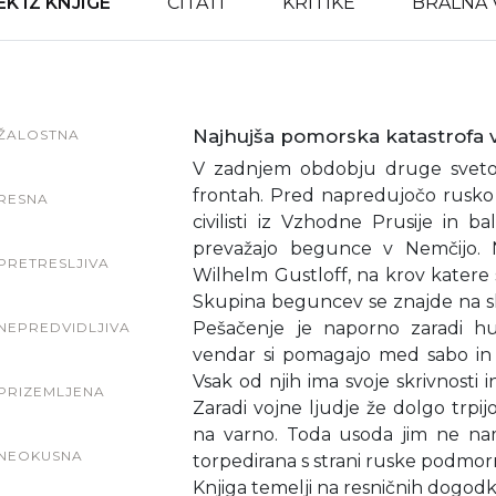
K IZ KNJIGE
CITATI
KRITIKE
BRALNA 
Najhujša pomorska katastrofa 
ŽALOSTNA
V zadnjem obdobju druge sveto
frontah. Pred napredujočo rusko v
RESNA
civilisti iz Vzhodne Prusije in b
prevažajo begunce v Nemčijo. 
PRETRESLJIVA
Wilhelm Gustloff, na krov katere 
Skupina beguncev se znajde na sk
Pešačenje je naporno zaradi h
NEPREDVIDLJIVA
vendar si pomagajo med sabo in 
Vsak od njih ima svoje skrivnosti i
PRIZEMLJENA
Zaradi vojne ljudje že dolgo trpijo
na varno. Toda usoda jim ne namen
NEOKUSNA
torpedirana s strani ruske podmor
Knjiga temelji na resničnih dogodki