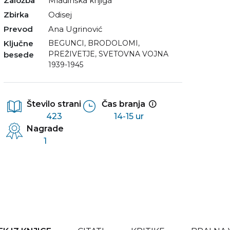
Založba
Mladinska knjiga
Zbirka
Odisej
Prevod
Ana Ugrinović
Ključne
BEGUNCI
,
BRODOLOMI
,
PREŽIVETJE
,
SVETOVNA VOJNA
besede
1939-1945
Število strani
Čas branja
423
14-15 ur
Nagrade
1