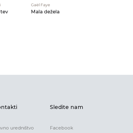
i
Gaël Faye
tev
Mala dežela
ntakti
Sledite nam
avno uredništvo
Facebook