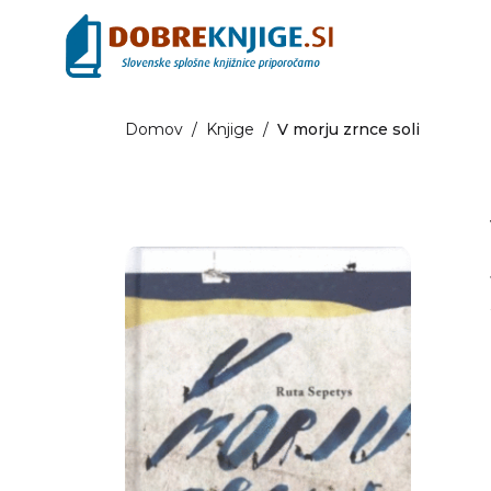
Domov
/
Knjige
/
V morju zrnce soli