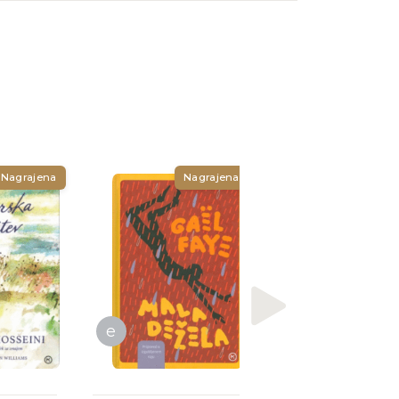
Nagrajena
Nagrajena
Nagrajena
Hua Yu
Živeti
e