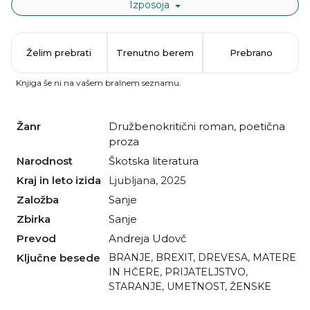
Izposoja
Želim prebrati
Trenutno berem
Prebrano
Knjiga še ni na vašem bralnem seznamu.
Žanr
družbenokritični roman
,
poetična
proza
Narodnost
škotska literatura
Kraj in leto izida
Ljubljana, 2025
Založba
Sanje
Zbirka
Sanje
Prevod
Andreja Udovč
Ključne besede
BRANJE
,
BREXIT
,
DREVESA
,
MATERE
IN HČERE
,
PRIJATELJSTVO
,
STARANJE
,
UMETNOST
,
ŽENSKE