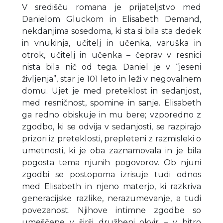
V središču romana je prijateljstvo med
Danielom Gluckom in Elisabeth Demand,
nekdanjima sosedoma, ki sta si bila sta dedek
in vnukinja, učitelj in učenka, varuška in
otrok, učitelj in učenka – čeprav v resnici
nista bila nič od tega. Daniel je v “jeseni
življenja”, star je 101 leto in leži v negovalnem
domu. Ujet je med preteklost in sedanjost,
med resničnost, spomine in sanje. Elisabeth
ga redno obiskuje in mu bere; vzporedno z
zgodbo, ki se odvija v sedanjosti, se razpirajo
prizori iz preteklosti, prepleteni z razmisleki o
umetnosti, ki je oba zaznamovala in je bila
pogosta tema njunih pogovorov. Ob njuni
zgodbi se postopoma izrisuje tudi odnos
med Elisabeth in njeno materjo, ki razkriva
generacijske razlike, nerazumevanje, a tudi
povezanost. Njihove intimne zgodbe so
umeščene v širši družbeni okvir – v hitro