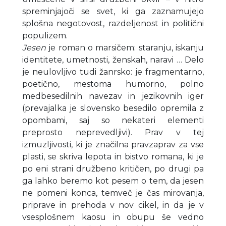
spreminjajoči se svet, ki ga zaznamujejo
splošna negotovost, razdeljenost in politični
populizem.
Jesen
je roman o marsičem: staranju, iskanju
identitete, umetnosti, ženskah, naravi … Delo
je neulovljivo tudi žanrsko: je fragmentarno,
poetično, mestoma humorno, polno
medbesedilnih navezav in jezikovnih iger
(prevajalka je slovensko besedilo opremila z
opombami, saj so nekateri elementi
preprosto neprevedljivi). Prav v tej
izmuzljivosti, ki je značilna pravzaprav za vse
plasti, se skriva lepota in bistvo romana, ki je
po eni strani družbeno kritičen, po drugi pa
ga lahko beremo kot pesem o tem, da jesen
ne pomeni konca, temveč je čas mirovanja,
priprave in prehoda v nov cikel, in da je v
vsesplošnem kaosu in obupu še vedno