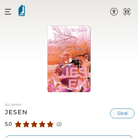
Ali Smith
JESEN
Sledi
5,0
(2)