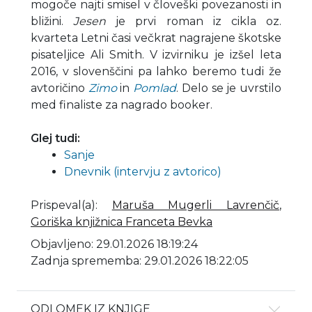
mogoče najti smisel v človeški povezanosti in
bližini.
Jesen
je prvi roman iz cikla oz.
kvarteta Letni časi večkrat nagrajene škotske
pisateljice Ali Smith. V izvirniku je izšel leta
2016, v slovenščini pa lahko beremo tudi že
avtoričino
Zimo
in
Pomlad
. Delo se je uvrstilo
med finaliste za nagrado booker.
Glej tudi:
Sanje
Dnevnik (intervju z avtorico)
Prispeval(a)
:
Maruša Mugerli Lavrenčič
,
Goriška knjižnica Franceta Bevka
Objavljeno: 29.01.2026 18:19:24
Zadnja sprememba: 29.01.2026 18:22:05
ODLOMEK IZ KNJIGE