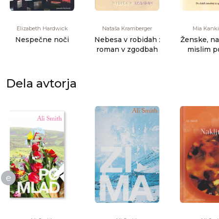
Elizabeth Hardwick
Nataša Kramberger
Mia Kanki
Nespečne noči
Nebesa v robidah :
Ženske, na
roman v zgodbah
mislim p
Dela avtorja
e