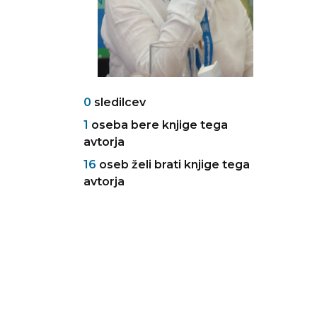
0
sledilcev
1
oseba bere knjige tega
avtorja
16
oseb želi brati knjige tega
avtorja