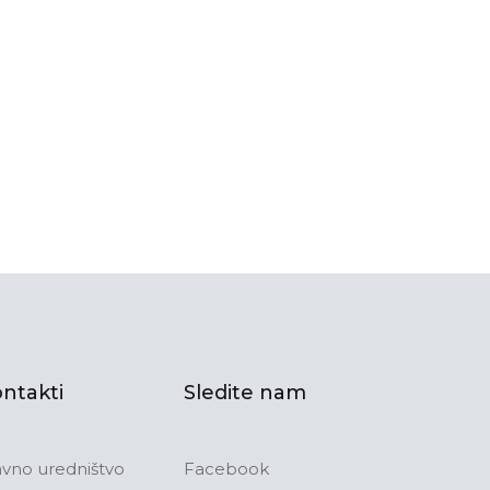
ntakti
Sledite nam
avno uredništvo
Facebook