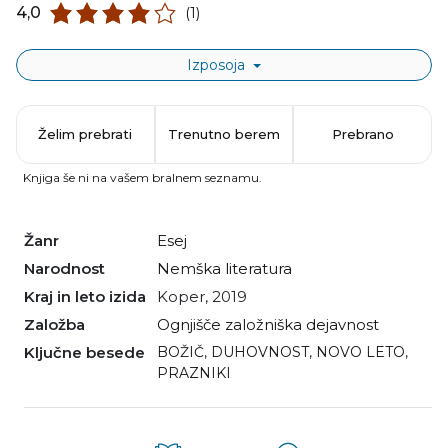
4,0
(1)
Izposoja
Želim prebrati
Trenutno berem
Prebrano
Knjiga še ni na vašem bralnem seznamu.
Žanr
esej
Narodnost
nemška literatura
Kraj in leto izida
Koper, 2019
Založba
Ognjišče založniška dejavnost
Ključne besede
BOŽIČ
,
DUHOVNOST
,
NOVO LETO
,
PRAZNIKI