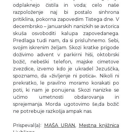
odplaknejo čistila in voda; celo naše
razpoloženje naj bi postalo sinhrona
pritiklina, pokorna zapovedim Tistega dne. V
decembrsko – januarskih nanizkih se avtorica
skuša osvoboditi kalupa zapovedanega.
Predlaga tudi nam, da si prisluhnemo. Sebi,
svojim iskrenim željam. Skozi kratke prigode
doživimo advent v parkirni hiši, oktobrski
božič, nebeški telefon, majske cimetove
zvezdice, izvemo kdo je ukradel Jezuščka,
spoznamo, da »življenje ni potica«. Nikoli ni
prekratko, le pravilno moramo korakati po
poti, ki nam je ponujena. Skozi nanizke se
učimo umetnosti obdarovanja in
sprejemanja. Morda ugotovimo še,da božič
ne potrebuje razkošja ampak nas.
Prispeval(a)
:
MAŠA URAN
,
Mestna knjižnica