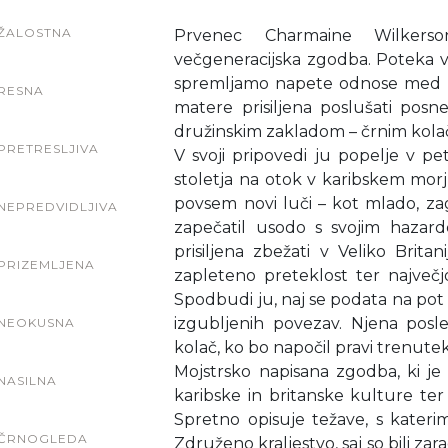
ŽALOSTNA
Prvenec Charmaine Wilkerso
večgeneracijska zgodba. Poteka v
spremljamo napete odnose med bra
RESNA
matere prisiljena poslušati posne
družinskim zakladom – črnim kol
PRETRESLJIVA
V svoji pripovedi ju popelje v pe
stoletja na otok v karibskem mor
povsem novi luči – kot mlado, zag
NEPREDVIDLJIVA
zapečatil usodo s svojim hazar
prisiljena zbežati v Veliko Britan
PRIZEMLJENA
zapleteno preteklost ter največj
Spodbudi ju, naj se podata na pot 
izgubljenih povezav. Njena posle
NEOKUSNA
kolač, ko bo napočil pravi trenutek
Mojstrsko napisana zgodba, ki je
NASILNA
karibske in britanske kulture ter 
Spretno opisuje težave, s katerimi
ČRNOGLEDA
Združeno kraljestvo, saj so bili zara