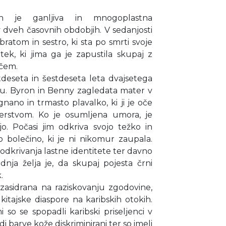
n je ganljiva in mnogoplastna
 dveh časovnih obdobjih. V sedanjosti
tom in sestro, ki sta po smrti svoje
tek, ki jima ga je zapustila skupaj z
ačem.
tdeseta in šestdeseta leta dvajsetega
ju. Byron in Benny zagledata mater v
nano in trmasto plavalko, ki ji je oče
derstvom. Ko je osumljena umora, je
ijo. Počasi jim odkriva svojo težko in
o bolečino, ki je ni nikomur zaupala.
odkrivanja lastne identitete ter davno
dnja želja je, da skupaj pojesta črni
.
 zasidrana na raziskovanju zgodovine,
kitajske diaspore na karibskih otokih.
 so se spopadli karibski priseljenci v
di barve kože diskriminirani ter so imeli