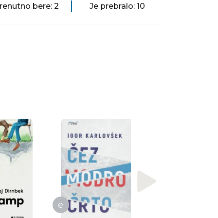
renutno bere: 2
Je prebralo: 10
Shelby Van Pelt
Nadvse bistra bit
e