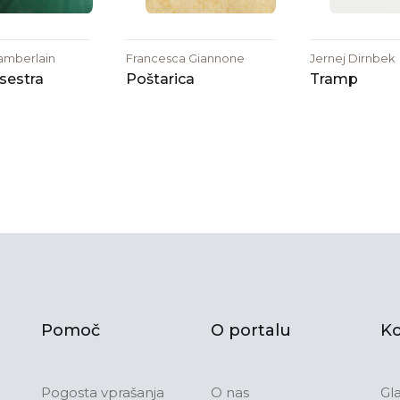
amberlain
Francesca Giannone
Jernej Dirnbek
 sestra
Poštarica
Tramp
Pomoč
O portalu
Ko
Pogosta vprašanja
O nas
Gl