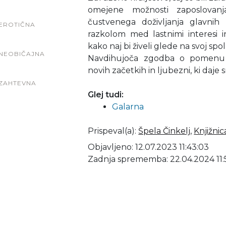
omejene možnosti zaposlovanj
čustvenega doživljanja glavnih l
EROTIČNA
razkolom med lastnimi interesi in
kako naj bi živeli glede na svoj spol
NEOBIČAJNA
Navdihujoča zgodba o pomenu d
novih začetkih in ljubezni, ki daje
ZAHTEVNA
Glej tudi:
Galarna
Prispeval(a)
:
Špela Činkelj
,
Knjižni
Objavljeno: 12.07.2023 11:43:03
Zadnja sprememba: 22.04.2024 11: