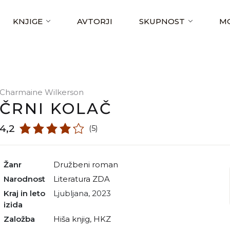
KNJIGE
AVTORJI
SKUPNOST
MO
Charmaine Wilkerson
ČRNI KOLAČ
4,2
(5)
Žanr
družbeni roman
Narodnost
literatura ZDA
Kraj in leto
Ljubljana, 2023
izida
Založba
Hiša knjig, HKZ