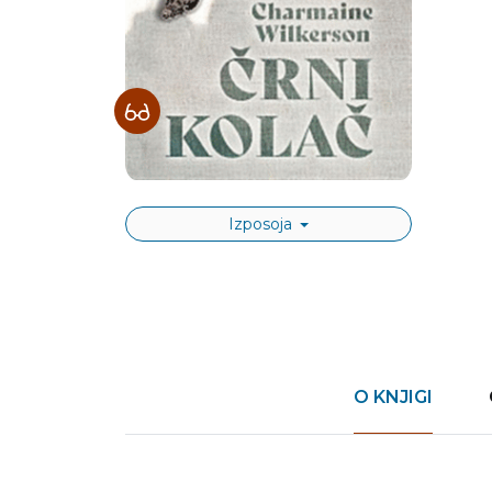
Izposoja
O KNJIGI