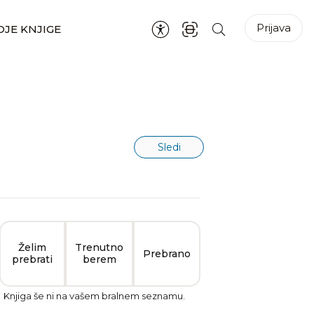
Prijava
JE KNJIGE
Sledi
Želim
Trenutno
Prebrano
prebrati
berem
Knjiga še ni na vašem bralnem seznamu.