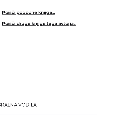
Poišči podobne knjige...
Poišči druge knjige tega avtorja...
BRALNA VODILA