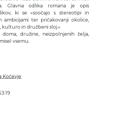
a. Glavna odlika romana je opis
ikov, ki se »soočajo s stereotipi in
 ambicijami ter pričakovanji okolice,
, kulturo in družbeni sloj.«
oma, družine, neizpolnjenih želja,
 smisel vsemu.
ca Kočevje
53:19