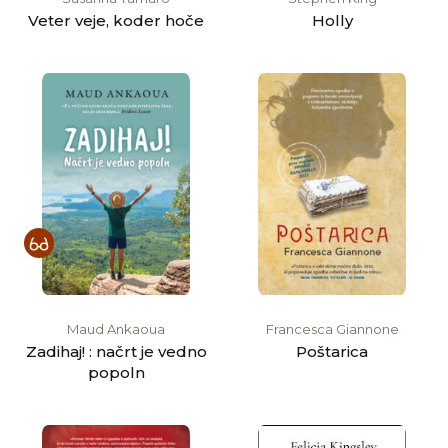
Veter veje, koder hoče
Holly
Maud Ankaoua
Francesca Giannone
Zadihaj! : načrt je vedno
Poštarica
popoln