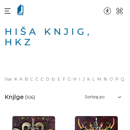
HIŠA KNJIG,
HKZ
Vse
#
A
B
C
Č
Ć
D
Đ
E
F
G
H
I
J
K
L
M
N
O
P
Q
R
Knjige
(
106
)