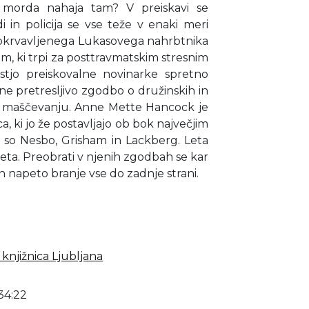
 morda nahaja tam? V preiskavi se
 in policija se vse teže v enaki meri
okrvavljenega Lukasovega nahrbtnika
, ki trpi za posttravmatskim stresnim
stjo preiskovalne novinarke spretno
ne pretresljivo zgodbo o družinskih in
m maščevanju. Anne Mette Hancock je
a, ki jo že postavljajo ob bok največjim
 so Nesbo, Grisham in Lackberg. Leta
leta. Preobrati v njenih zgodbah se kar
in napeto branje vse do zadnje strani.
knjižnica Ljubljana
34:22