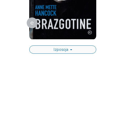
e
Izposoja