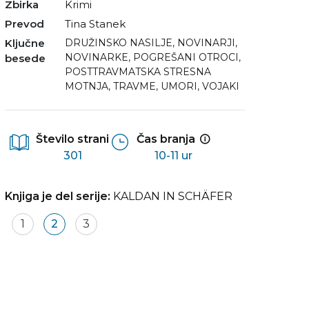
Zbirka
Krimi
Prevod
Tina Stanek
Ključne
DRUŽINSKO NASILJE
,
NOVINARJI
,
NOVINARKE
,
POGREŠANI OTROCI
,
besede
POSTTRAVMATSKA STRESNA
MOTNJA
,
TRAVME
,
UMORI
,
VOJAKI
Število strani
Čas branja
301
10-11 ur
Knjiga je del serije:
KALDAN IN SCHÄFER
1
2
3