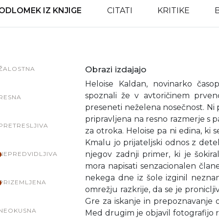
ODLOMEK IZ KNJIGE
CITATI
KRITIKE
Obrazi izdajajo
ŽALOSTNA
Heloise Kaldan, novinarko časo
spoznali že v avtoričinem prven
RESNA
preseneti neželena nosečnost. Ni 
pripravljena na resno razmerje s
PRETRESLJIVA
za otroka. Heloise pa ni edina, ki s
Kmalu jo prijateljski odnos z de
njegov zadnji primer, ki je šokir
NEPREDVIDLJIVA
mora napisati senzacionalen član
nekega dne iz šole izginil nezn
PRIZEMLJENA
omrežju razkrije, da se je proniclj
Gre za iskanje in prepoznavanje o
NEOKUSNA
Med drugim je objavil fotografijo