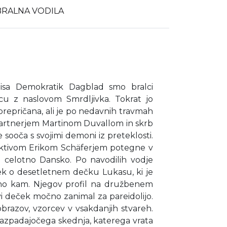
BRALNA VODILA
pisa Demokratik Dagblad smo bralci
cu z naslovom Smrdljivka. Tokrat jo
prepričana, ali je po nedavnih travmah
 partnerjem Martinom Duvallom in skrb
e sooča s svojimi demoni iz preteklosti.
tektivom Erikom Schäferjem potegne v
al celotno Dansko. Po navodilih vodje
ek o desetletnem dečku Lukasu, ki je
ano kam. Njegov profil na družbenem
ivi deček močno zanimal za pareidolijo.
brazov, vzorcev v vsakdanjih stvareh.
 razpadajočega skednja, katerega vrata