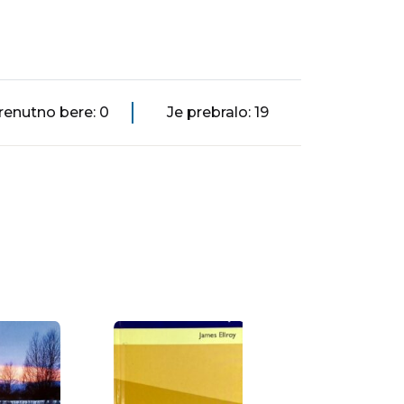
renutno bere: 0
Je prebralo: 19
Cilla Börjlind, Rolf Bör
Spi, mala mačica