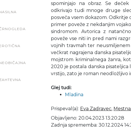
spominjajo na obraz. Se deček
odkrivajo tudi mnoge druge sledi
NASILNA
posveča vsem dokazom. Odkritje 
primer poveže z nekdanjim vojakom
ČRNOGLEDA
sindromom. Avtorica z natančno
poveže vse niti in pred nami razgr
vojnih travmah ter neusmiljene
EROTIČNA
večkrat nagrajena danska pisateljic
mojstrom kriminalnega žanra, kot
NEOBIČAJNA
2020 je postala danska pisateljica 
vrstijo, zato je roman neodložljivo 
ZAHTEVNA
Glej tudi:
Mladina
Prispeval(a)
:
Eva Zadravec
,
Mestna 
Objavljeno: 20.04.2023 13:20:28
Zadnja sprememba: 30.12.2024 14: