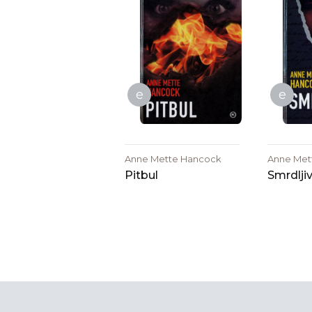
e
e
Anne Mette Hancock
Anne Met
Pitbul
Smrdlji