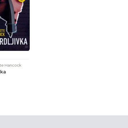
te Hancock
vka