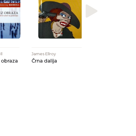
ll
James Ellroy
 obraza
Črna dalija