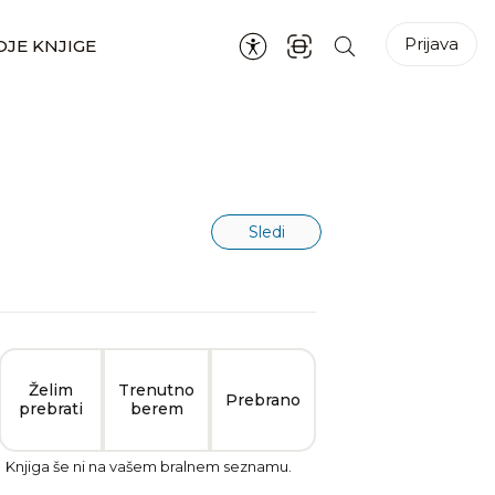
Prijava
JE KNJIGE
Sledi
Želim
Trenutno
Prebrano
prebrati
berem
Knjiga še ni na vašem bralnem seznamu.