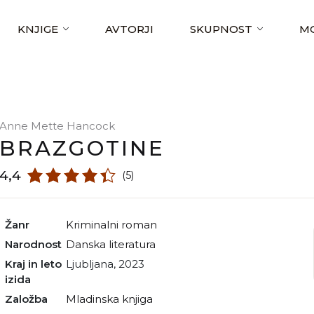
KNJIGE
AVTORJI
SKUPNOST
MO
Anne Mette Hancock
BRAZGOTINE
4,4
(5)
Žanr
kriminalni roman
Narodnost
danska literatura
Kraj in leto
Ljubljana, 2023
izida
Založba
Mladinska knjiga