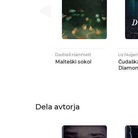
Dashiell Hammett
Liz Nugen
Malteški sokol
Čudaška
Diamo
Dela avtorja