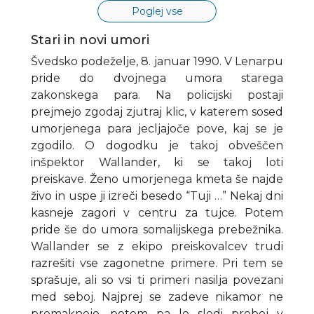
Poglej vse
Stari in novi umori
Švedsko podeželje, 8. januar 1990. V Lenarpu
pride do dvojnega umora starega
zakonskega para. Na policijski postaji
prejmejo zgodaj zjutraj klic, v katerem sosed
umorjenega para jecljajoče pove, kaj se je
zgodilo. O dogodku je takoj obveščen
inšpektor Wallander, ki se takoj loti
preiskave. Ženo umorjenega kmeta še najde
živo in uspe ji izreči besedo “Tuji …” Nekaj dni
kasneje zagori v centru za tujce. Potem
pride še do umora somalijskega prebežnika.
Wallander se z ekipo preiskovalcev trudi
razrešiti vse zagonetne primere. Pri tem se
sprašuje, ali so vsi ti primeri nasilja povezani
med seboj. Najprej se zadeve nikamor ne
premaknejo, potem pa le sledi preboj v