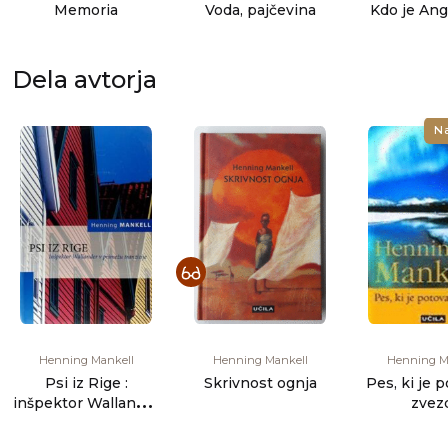
Memoria
Voda, pajčevina
Kdo je Ang
Dela avtorja
N
Henning Mankell
Henning Mankell
Henning M
Psi iz Rige :
Skrivnost ognja
Pes, ki je p
inšpektor Wallander
zvez
v primežu tranzicije