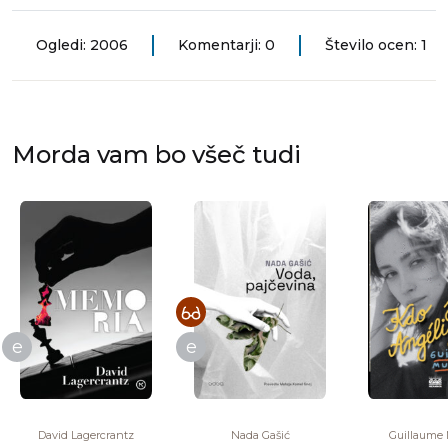
Ogledi: 2006
Komentarji: 0
Število ocen: 1
Morda vam bo všeč tudi
e
e
David Lagercrantz
Nada Gašić
Guillaume