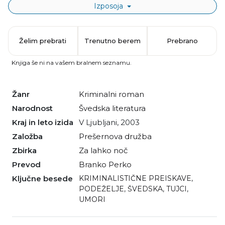
Izposoja
Želim prebrati
Trenutno berem
Prebrano
Knjiga še ni na vašem bralnem seznamu.
Žanr
kriminalni roman
Narodnost
švedska literatura
Kraj in leto izida
V Ljubljani, 2003
Založba
Prešernova družba
Zbirka
Za lahko noč
Prevod
Branko Perko
Ključne besede
KRIMINALISTIČNE PREISKAVE
,
PODEŽELJE
,
ŠVEDSKA
,
TUJCI
,
UMORI