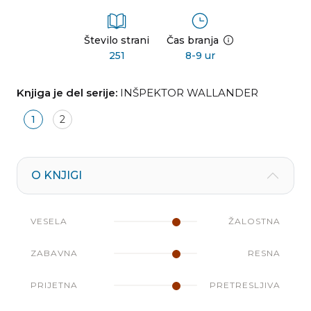
Število strani
Čas branja
251
8-9 ur
Knjiga je del serije:
INŠPEKTOR WALLANDER
1
2
O KNJIGI
VESELA
ŽALOSTNA
ZABAVNA
RESNA
PRIJETNA
PRETRESLJIVA