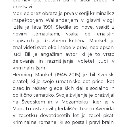
preiskavi.
Morilec brez obraza je prva v seriji kriminalk z
inšpektorjem Wallanderjem v glavni vlogi.
Izšla je leta 1991. Sledile so nove, vsakič z
novimi tematikami, vsaka od enajstih
napisanih je družbeno kritična. Mankell je
znal videti svet okoli sebe v pravi, neolepšani
luči. Bil je angažiran avtor, ki je to vrsto
delovanja in razmišljanja vpletel tudi v
kriminalni žanr.
Henning Mankel (1948-2015) je bil švedski
pisatelj, ki je svojo umetniško pot pričel kot
pisec in režiser gledaliških del s socialno in
politično tematiko. Svoje življenje je preživljal
na Švedskem in v Mozambiku, kjer je v
Maputu ustanovil gledališče Teatro Avenida.
V začetku devetdesetih let je začel pisati
kriminalne romane, ki so postali pravi bralni