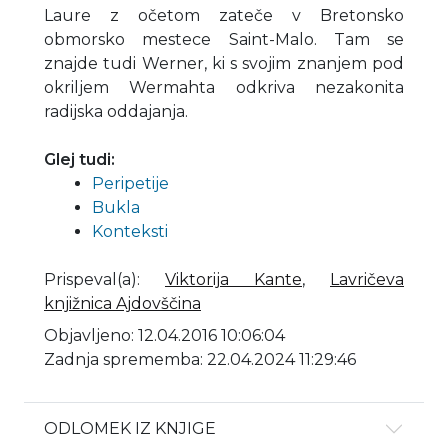
Laure z očetom zateče v Bretonsko
obmorsko mestece Saint-Malo. Tam se
znajde tudi Werner, ki s svojim znanjem pod
okriljem Wermahta odkriva nezakonita
radijska oddajanja.
Glej tudi:
Peripetije
Bukla
Konteksti
Prispeval(a)
:
Viktorija Kante
,
Lavričeva
knjižnica Ajdovščina
Objavljeno: 12.04.2016 10:06:04
Zadnja sprememba: 22.04.2024 11:29:46
ODLOMEK IZ KNJIGE