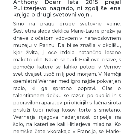
Anthony Doerr leta 2015 prejel
Pulitzerjevo nagrado, ni zgolj še ena
knjiga o drugi svetovni vojni.
Smo na pragu druge svetovne vojne.
Šestletna slepa deklica Marie-Laure preživlja
dneve z očetom vdovcem v naravoslovnem
muzeju v Parizu. Da bi se znašla v okolišu,
kjer živita, ji oče izdela natančno leseno
maketo ulic. Nauči se tudi Braillove pisave, s
pomočjo katere se lahko potopi v Vernov
svet dvajset tisoč milj pod morjem. V Nemčiji
osemletni Werner med igro najde pokvarjen
radio, ki ga spretno popravi. Glas o
talentiranem dečku se razširi po okolici in s
popravilom aparatov pri oficirjih si lačna sirota
prisluži tudi nekaj kosov torte s smetano.
Wernerja njegova nadarjenost pripelje na
šolo, na kateri se kali Hitlerjeva mladina. Ko
nemške čete vkorakajo v Francijo, se Marie-