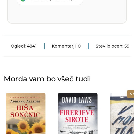
Ogledi: 4841
Komentarji: 0
Število ocen: 59
Morda vam bo všeč tudi
N