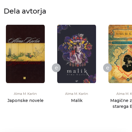
Dela avtorja
e
e
Alma M. Karlin
Alma M. Karlin
Alma M. K
Japonske novele
Malik
Magične 
starega 