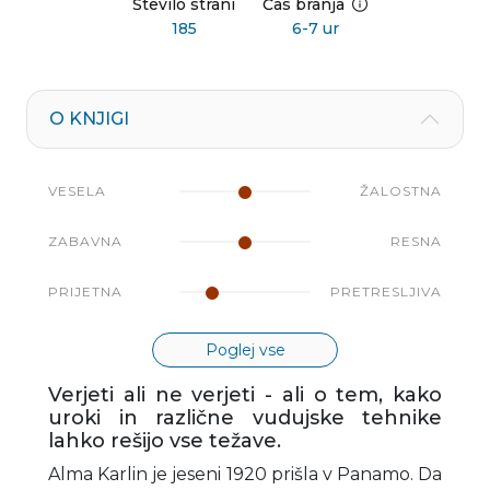
Število strani
Čas branja
185
6-7 ur
O KNJIGI
VESELA
ŽALOSTNA
ZABAVNA
RESNA
PRIJETNA
PRETRESLJIVA
Poglej vse
Verjeti ali ne verjeti - ali o tem, kako
uroki in različne vudujske tehnike
lahko rešijo vse težave.
Alma Karlin je jeseni 1920 prišla v Panamo. Da