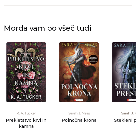
Morda vam bo všeč tudi
K. A. Tucker
Sarah J. Maas
Sarah J. 
Prekletstvo krvi in
Polnočna krona
Stekleni 
kamna