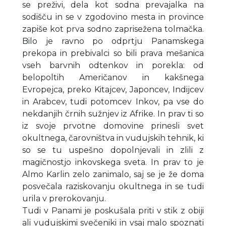
se preživi, dela kot sodna prevajalka na
sodišču in se v zgodovino mesta in province
zapiše kot prva sodno zaprisežena tolmačka.
Bilo je ravno po odprtju Panamskega
prekopa in prebivalci so bili prava mešanica
vseh barvnih odtenkov in porekla: od
belopoltih Američanov in kakšnega
Evropejca, preko Kitajcev, Japoncev, Indijcev
in Arabcev, tudi potomcev Inkov, pa vse do
nekdanjih črnih sužnjev iz Afrike. In prav ti so
iz svoje prvotne domovine prinesli svet
okultnega, čarovništva in vudujskih tehnik, ki
so se tu uspešno dopolnjevali in zlili z
magičnostjo inkovskega sveta. In prav to je
Almo Karlin zelo zanimalo, saj se je že doma
posvečala raziskovanju okultnega in se tudi
urila v prerokovanju.
Tudi v Panami je poskušala priti v stik z obiji
ali vudujskimi svečeniki in vsaj malo spoznati