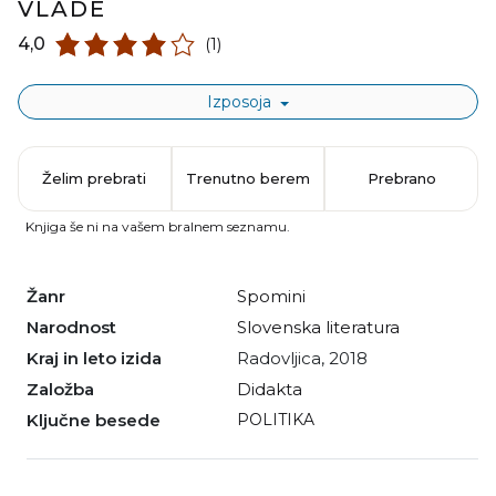
VLADE
4,0
(1)
Izposoja
Želim prebrati
Trenutno berem
Prebrano
Knjiga še ni na vašem bralnem seznamu.
Žanr
spomini
Narodnost
slovenska literatura
Kraj in leto izida
Radovljica, 2018
Založba
Didakta
Ključne besede
POLITIKA