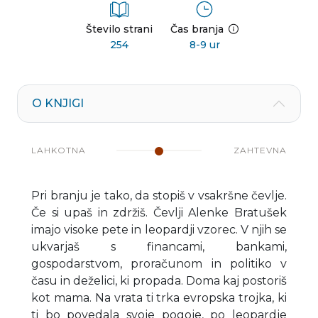
Število strani
Čas branja
254
8-9 ur
O KNJIGI
LAHKOTNA
ZAHTEVNA
Pri branju je tako, da stopiš v vsakršne čevlje.
Če si upaš in zdržiš. Čevlji Alenke Bratušek
imajo visoke pete in leopardji vzorec. V njih se
ukvarjaš s financami, bankami,
gospodarstvom, proračunom in politiko v
času in deželici, ki propada. Doma kaj postoriš
kot mama. Na vrata ti trka evropska trojka, ki
ti bo povedala svoje pogoje, po leopardje