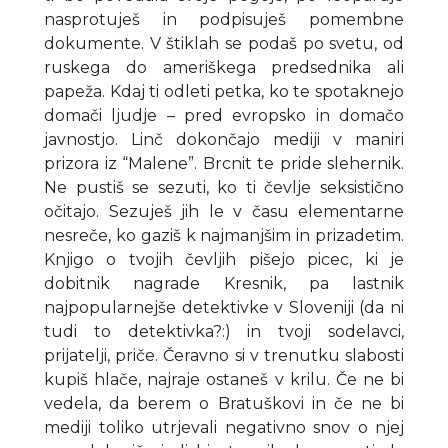
nasprotuješ in podpisuješ pomembne
dokumente. V štiklah se podaš po svetu, od
ruskega do ameriškega predsednika ali
papeža. Kdaj ti odleti petka, ko te spotaknejo
domači ljudje – pred evropsko in domačo
javnostjo. Linč dokončajo mediji v maniri
prizora iz “Malene”. Brcnit te pride slehernik.
Ne pustiš se sezuti, ko ti čevlje seksistično
očitajo. Sezuješ jih le v času elementarne
nesreče, ko gaziš k najmanjšim in prizadetim.
Knjigo o tvojih čevljih pišejo picec, ki je
dobitnik nagrade Kresnik, pa lastnik
najpopularnejše detektivke v Sloveniji (da ni
tudi to detektivka?:) in tvoji sodelavci,
prijatelji, priče. Čeravno si v trenutku slabosti
kupiš hlače, najraje ostaneš v krilu. Če ne bi
vedela, da berem o Bratuškovi in če ne bi
mediji toliko utrjevali negativno snov o njej