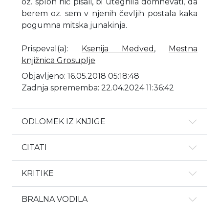
oz. sploh nič pisali, bi utegnila domnevati, da
berem oz. sem v njenih čevljih postala kaka
pogumna mitska junakinja.
Prispeval(a)
:
Ksenija Medved
,
Mestna
knjižnica Grosuplje
Objavljeno: 16.05.2018 05:18:48
Zadnja sprememba: 22.04.2024 11:36:42
ODLOMEK IZ KNJIGE
CITATI
KRITIKE
BRALNA VODILA