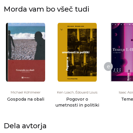
Morda vam bo všeč tudi
e
Michael Köhlmeier
Ken Loach, Édouard Louis
Isaac As
Gospoda na obali
Pogovor o
Temel
umetnosti in politiki
Dela avtorja