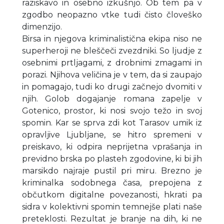
raziskavo in osebno izkušnjo. Ob tem pa v
zgodbo neopazno vtke tudi čisto človeško
dimenzijo.
Birsa in njegova kriminalistična ekipa niso ne
superheroji ne bleščeči zvezdniki. So ljudje z
osebnimi prtljagami, z drobnimi zmagami in
porazi. Njihova veličina je v tem, da si zaupajo
in pomagajo, tudi ko drugi začnejo dvomiti v
njih. Golob dogajanje romana zapelje v
Gotenico, prostor, ki nosi svojo težo in svoj
spomin. Kar se sprva zdi kot Tarasov umik iz
opravljive Ljubljane, se hitro spremeni v
preiskavo, ki odpira neprijetna vprašanja in
previdno brska po plasteh zgodovine, ki bi jih
marsikdo najraje pustil pri miru. Brezno je
kriminalka sodobnega časa, prepojena z
občutkom digitalne povezanosti, hkrati pa
sidra v kolektivni spomin temnejše plati naše
preteklosti. Rezultat je branje na dih, ki ne