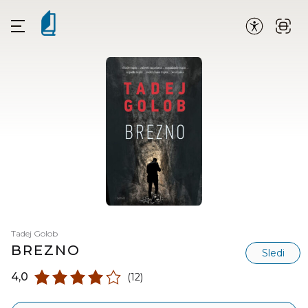
Tadej Golob
BREZNO
Sledi
4,0
(12)