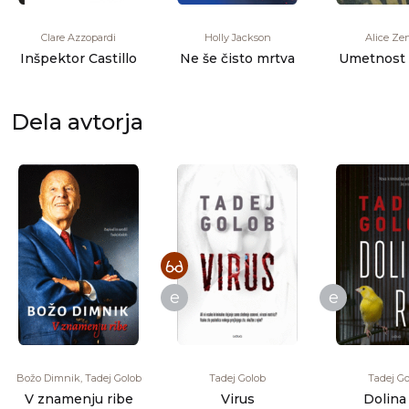
Clare Azzopardi
Holly Jackson
Alice Zen
Inšpektor Castillo
Ne še čisto mrtva
Umetnost 
Dela avtorja
e
e
Božo Dimnik, Tadej Golob
Tadej Golob
Tadej G
V znamenju ribe
Virus
Dolina