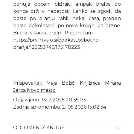
ponuja poceni bližnjic, ampak bralca do
konca drži v napetosti. Lahko se zgodi, da
boste po branju rabili nekaj časa, preden
boste odkolesarili po novo knjigo. Za drzne.
Branje s karakterjem. Priporočam.
https://prvi.rtvslo.si/podkast/sobotno-
branje/125653746/175178223
Prispeval(a)
:
Maja Božič
,
Knjižnica Mirana
Jarca Novo mesto
Objavljeno: 13.12.2025 20:35:03
Zadnja sprememba: 21.05.2026 15:02:34
ODLOMEK IZ KNJIGE