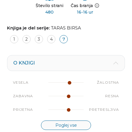
Število strani
Čas branja
480
16-16 ur
Knjiga je del serije:
TARAS BIRSA
1
2
3
4
7
O KNJIGI
VESELA
ŽALOSTNA
ZABAVNA
RESNA
PRIJETNA
PRETRESLJIVA
Poglej vse