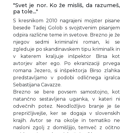
"Svet je nor. Ko že misliš, da razumeš,
pa tole..."
S kresnikom 2010 nagrajeni mojster pisane
besede Tadej Golob s svojstvenim pisanjem
odpira različne teme in svetove. Brezno je že
njegov sedmi kriminalni roman, ki se
zgleduje po skandinavskem tipu kriminalk in
v katerem kraljuje inšpektor Birsa kot
avtorjev alter ego. Po ekranizaciji prvega
romana Jezero, si inšpektorja Birso zlahka
predstavljamo v podobi odličnega igralca
Sebastijana Cavazze.
Brezno se bere povsem samostojno, kot
natančno sestavljena uganka, v kateri ni
odvečnih potez. Neodložljivo branje je še
prepričljivejše, ker se dogaja v slovenskih
krajih. Avtor se na okolje in tematiko ne
nasloni zgolj z domišljijo, temveč z očitno