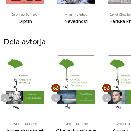
Colombe Schneck
Milan Kundera
Janet Skeslie
Diptih
Nevednost
Pariška kn
Dela avtorja
e
e
e
Andreï Makine
Andreï Makine
Andreï M
Armenski prijatelj
Otočje drugačnega
Knjiga k