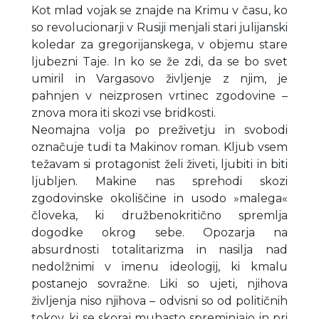
Kot mlad vojak se znajde na Krimu v času, ko
so revolucionarji v Rusiji menjali stari julijanski
koledar za gregorijanskega, v objemu stare
ljubezni Taje. In ko se že zdi, da se bo svet
umiril in Vargasovo življenje z njim, je
pahnjen v neizprosen vrtinec zgodovine –
znova mora iti skozi vse bridkosti.
Neomajna volja po preživetju in svobodi
označuje tudi ta Makinov roman. Kljub vsem
težavam si protagonist želi živeti, ljubiti in biti
ljubljen. Makine nas sprehodi skozi
zgodovinske okoliščine in usodo »malega«
človeka, ki družbenokritično spremlja
dogodke okrog sebe. Opozarja na
absurdnosti totalitarizma in nasilja nad
nedolžnimi v imenu ideologij, ki kmalu
postanejo sovražne. Liki so ujeti, njihova
življenja niso njihova – odvisni so od političnih
tokov, ki se skoraj muhasto spreminjajo in pri