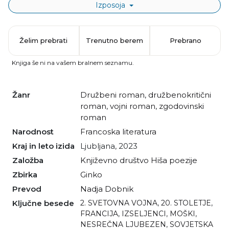
Izposoja
Želim prebrati
Trenutno berem
Prebrano
Knjiga še ni na vašem bralnem seznamu.
Žanr
družbeni roman
,
družbenokritični
roman
,
vojni roman
,
zgodovinski
roman
Narodnost
francoska literatura
Kraj in leto izida
Ljubljana, 2023
Založba
Književno društvo Hiša poezije
Zbirka
Ginko
Prevod
Nadja Dobnik
Ključne besede
2. SVETOVNA VOJNA
,
20. STOLETJE
,
FRANCIJA
,
IZSELJENCI
,
MOŠKI
,
NESREČNA LJUBEZEN
,
SOVJETSKA