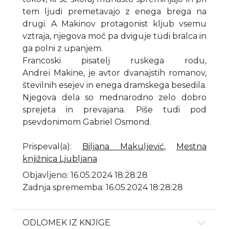
tem ljudi premetavajo z enega brega na
drugi. A Makinov protagonist kljub vsemu
vztraja, njegova moč pa dviguje tudi bralca in
ga polni z upanjem.
Francoski pisatelj ruskega rodu,
Andreï Makine, je avtor dvanajstih romanov,
številnih esejev in enega dramskega besedila.
Njegova dela so mednarodno zelo dobro
sprejeta in prevajana. Piše tudi pod
psevdonimom Gabriel Osmond.
Prispeval(a)
:
Biljana Makuljević
,
Mestna
knjižnica Ljubljana
Objavljeno: 16.05.2024 18:28:28
Zadnja sprememba: 16.05.2024 18:28:28
ODLOMEK IZ KNJIGE