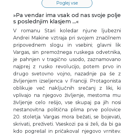
Poglej vse
»Pa vendar ima vsak od nas svoje polje
s poslednjim klasjem …«
V romanu Stari koledar njune ljubezni
Andreï Makine vztraja pri svojem značilnem
pripovednem slogu in vsebini; glavni lik
Vargas, sin premožnega ruskega odvetnika,
je pahnjen v tragično usodo, zaznamovano
najprej z rusko revolucijo, potem prvo in
drugo svetovno vojno, nazadnje pa še z
življenjem izseljenca v Franciji. Protagonista
oblikuje več naključnih srečanj z liki, ki
vplivajo na njegovo življenje, mestoma mu
življenje celo rešijo, vse skupaj pa jih nosi
nestanovitna politična plima prve polovice
20. stoletja. Vargas mora bežati, se bojevati,
skrivati, preživeti. Vseskozi pa si želi, da bi ga
kdo pogrešal in pričakoval njegovo vrnitev.