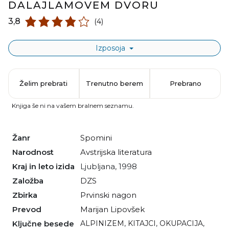
DALAJLAMOVEM DVORU
3,8
(4)
Izposoja
Želim prebrati
Trenutno berem
Prebrano
Knjiga še ni na vašem bralnem seznamu.
Žanr
spomini
Narodnost
avstrijska literatura
Kraj in leto izida
Ljubljana, 1998
Založba
DZS
Zbirka
Prvinski nagon
Prevod
Marijan Lipovšek
Ključne besede
ALPINIZEM
,
KITAJCI
,
OKUPACIJA
,