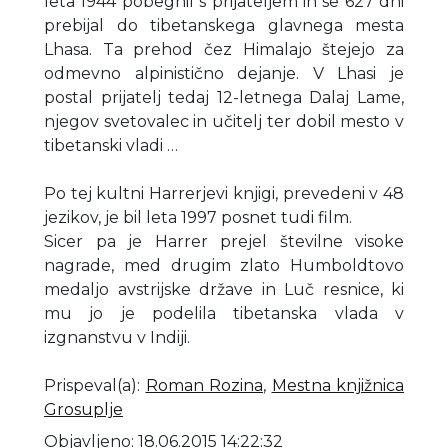
leta 1944 pobegnil s prijateljem in se 627 dni
prebijal do tibetanskega glavnega mesta
Lhasa. Ta prehod čez Himalajo štejejo za
odmevno alpinistično dejanje. V Lhasi je
postal prijatelj tedaj 12-letnega Dalaj Lame,
njegov svetovalec in učitelj ter dobil mesto v
tibetanski vladi …
Po tej kultni Harrerjevi knjigi, prevedeni v 48
jezikov, je bil leta 1997 posnet tudi film.
Sicer pa je Harrer prejel številne visoke
nagrade, med drugim zlato Humboldtovo
medaljo avstrijske države in Luč resnice, ki
mu jo je podelila tibetanska vlada v
izgnanstvu v Indiji.
Prispeval(a)
:
Roman Rozina
,
Mestna knjižnica
Grosuplje
Objavljeno: 18.06.2015 14:22:32