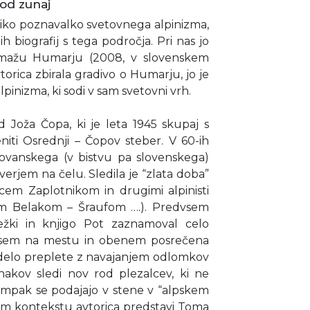
 od zunaj
iko poznavalko svetovnega alpinizma,
 biografij s tega področja. Pri nas jo
omažu Humarju (2008, v slovenskem
torica zbirala gradivo o Humarju, jo je
inizma, ki sodi v sam svetovni vrh.
 Joža Čopa, ki je leta 1945 skupaj s
niti Osrednji – Čopov steber. V 60-ih
lovanskega (v bistvu pa slovenskega)
erjem na čelu. Sledila je “zlata doba”
cem Zaplotnikom in drugimi alpinisti
om Belakom – Šraufom ….). Predvsem
sežki in knjigo Pot zaznamoval celo
povsem na mestu in obenem posrečena
 delo preplete z navajanjem odlomkov
junakov sledi nov rod plezalcev, ki ne
 ampak se podajajo v stene v “alpskem
 tem kontekstu avtorica predstavi Toma