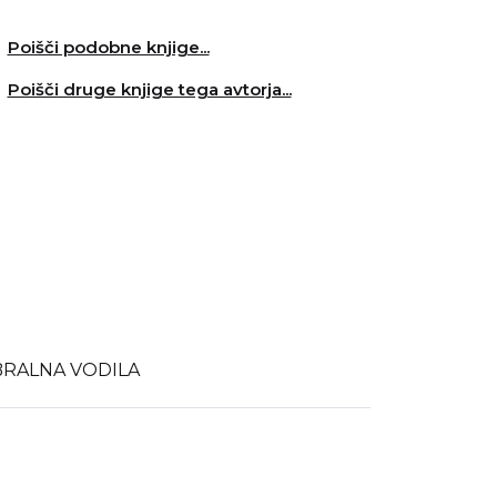
Poišči podobne knjige...
Poišči druge knjige tega avtorja...
BRALNA VODILA