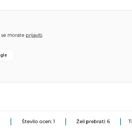
 se morate
prijaviti
.
gle
Število ocen: 1
Želi prebrati: 6
T