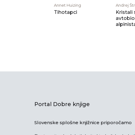
Annet Huizing
Andrej Št
Tihotapci
Kristali
avtobio
alpinist
Portal Dobre knjige
Slovenske splošne knjižnice priporočamo