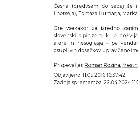
Česna (predvsem do sedaj še 
Lhotseja), Tomaža Humarja, Marka 
Gre vsekakor za izredno zanim
slovenski alpinizem, ki je doživl
afere in nesoglasja – pa vendar 
osupljivih dosežkov upravičeno ime
Prispeval(a)
:
Roman Rozina
,
Mestna
Objavljeno: 11.05.2016 16:37:42
Zadnja sprememba: 22.04.2024 11: