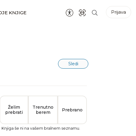
Prijava
JE KNJIGE
Sledi
Želim
Trenutno
Prebrano
prebrati
berem
Knjiga še ni na vašem bralnem seznamu.