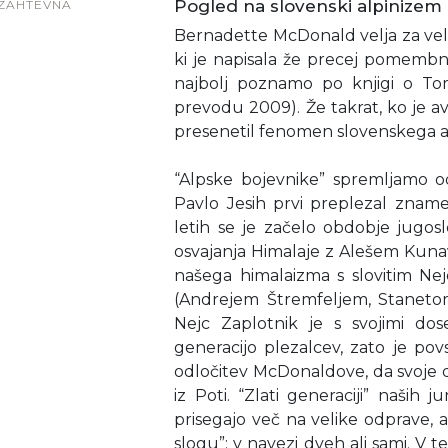
Pogled na slovenski alpinizem
ZAHTEVNA
Bernadette McDonald velja za vel
ki je napisala že precej pomembnih
najbolj poznamo po knjigi o T
prevodu 2009). Že takrat, ko je av
presenetil fenomen slovenskega alp
“Alpske bojevnike” spremljamo od
Pavlo Jesih prvi preplezal zname
letih se je začelo obdobje jugos
osvajanja Himalaje z Alešem Kunav
našega himalaizma s slovitim Nej
(Andrejem Štremfeljem, Stanet
Nejc Zaplotnik je s svojimi do
generacijo plezalcev, zato je 
odločitev McDonaldove, da svoje
iz Poti. “Zlati generaciji” naših 
prisegajo več na velike odprave,
slogu”: v navezi dveh ali sami. V