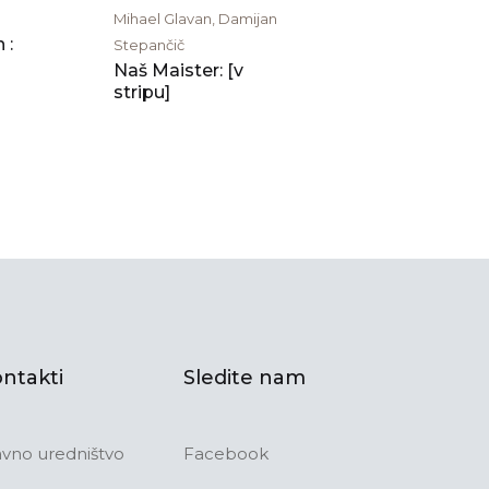
Mihael Glavan, Damijan
 :
Stepančič
Naš Maister: [v
stripu]
ntakti
Sledite nam
avno uredništvo
Facebook