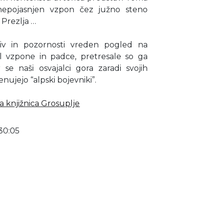
nepojasnjen vzpon čez južno steno
Prezlja …
iv in pozornosti vreden pogled na
jal vzpone in padce, pretresale so ga
se naši osvajalci gora zaradi svojih
nujejo “alpski bojevniki”.
 knjižnica Grosuplje
30:05