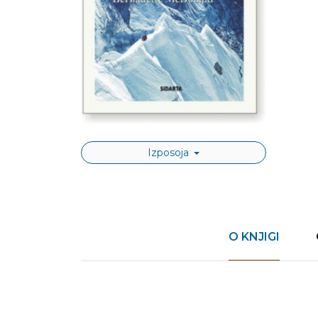
Izposoja
O KNJIGI