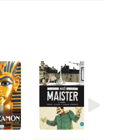
Tracy Chevalier
Čudovita bitja