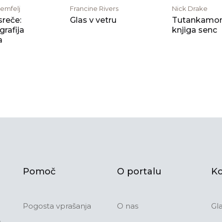
remfelj
Francine Rivers
Nick Drake
 sreče:
Glas v vetru
Tutankamon
grafija
knjiga senc
a
Pomoč
O portalu
Ko
Pogosta vprašanja
O nas
Gl