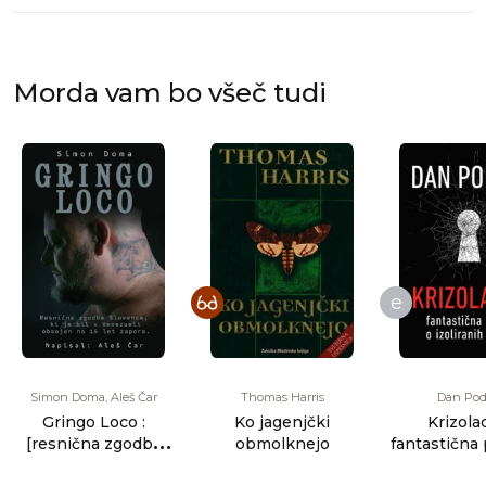
Morda vam bo všeč tudi
e
Simon Doma, Aleš Čar
Thomas Harris
Dan Pod
Gringo Loco :
Ko jagenjčki
Krizolac
[resnična zgodba
obmolknejo
fantastična
Slovenca, ki je bil v
izoliranih