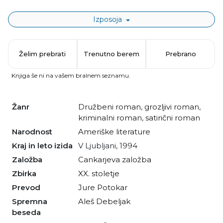
Izposoja
Želim prebrati
Trenutno berem
Prebrano
Knjiga še ni na vašem bralnem seznamu.
Žanr
družbeni roman
,
grozljivi roman
,
kriminalni roman
,
satirični roman
Narodnost
Ameriške literature
Kraj in leto izida
V Ljubljani, 1994
Založba
Cankarjeva založba
Zbirka
XX. stoletje
Prevod
Jure Potokar
Spremna
Aleš Debeljak
beseda