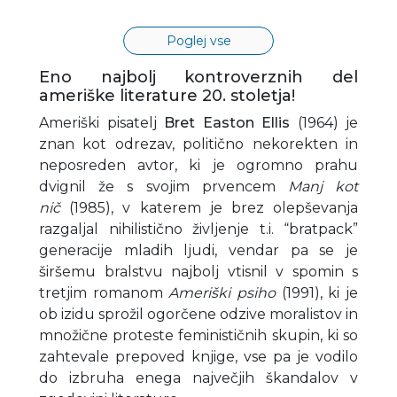
Poglej vse
Eno najbolj kontroverznih del
ameriške literature 20. stoletja!
Ameriški pisatelj
Bret Easton Ellis
(1964) je
znan kot odrezav, politično nekorekten in
neposreden avtor, ki je ogromno prahu
dvignil že s svojim prvencem
Manj kot
nič
(1985), v katerem je brez olepševanja
razgaljal nihilistično življenje t.i. “bratpack”
generacije mladih ljudi, vendar pa se je
širšemu bralstvu najbolj vtisnil v spomin s
tretjim romanom
Ameriški psiho
(1991), ki je
ob izidu sprožil ogorčene odzive moralistov in
množične proteste feminističnih skupin, ki so
zahtevale prepoved knjige, vse pa je vodilo
do izbruha enega največjih škandalov v