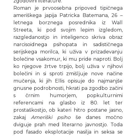
zgodovini literature.
Roman je prvoosebna pripoved tipičnega
ameriškega japija Patricka Batemana, 26 –
letnega borznega posrednika iz Wall
Streeta, ki pod svojim lepim izgledom,
razgledanostjo in inteligenco skriva obraz
narcisoidnega psihopata in sadističnega
serijskega morilca, ki uživa v prizadevanju
bolečine vsakomur, ki mu pride naproti. Bolj
ko njegove žrtve trpijo, bolj uživa v njihovi
bolečini in si sproti zmišljuje nove načine
mučenja, ki jih Ellis opisuje do najmanjše
gnusne podrobnosti, hkrati pa zgodbo začini
s črnim humorjem, popkulturnimi
referencami na glasbo iz 80. let ter
prostaškostjo, ob kateri hitro postane jasno,
zakaj
Ameriški psiho
še danes močno
dviguje prah med literarno javnostjo. Toda
pod fasado eksplotacije nasilja in seksa se