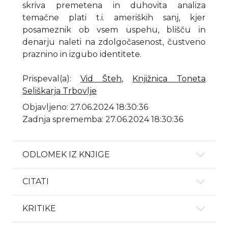
skriva premetena in duhovita analiza
temačne plati t.i. ameriških sanj, kjer
posameznik ob vsem uspehu, blišču in
denarju naleti na zdolgočasenost, čustveno
praznino in izgubo identitete.
Prispeval(a)
:
Vid Šteh
,
Knjižnica Toneta
Seliškarja Trbovlje
Objavljeno: 27.06.2024 18:30:36
Zadnja sprememba: 27.06.2024 18:30:36
ODLOMEK IZ KNJIGE
CITATI
KRITIKE