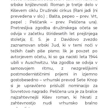
srbske književnosti. Roman je tretje delo v
Kiševem ciklu Družinski cirkus (Rani jadi (ni
prevedena v slo.) ; Bašta, pepeo – prev. Vrt,
pepel ; Peščanik – prev. Peščena ura).
Pretresljiva zgodba družinskega očeta se
odvija v začetku štiridesetih let prejšnjega
stoletja; E. S. je z Davidovo zvezdo
zaznamovan srbski Jud, ki v temi noči v
težkih časih piše pismo; lik je povzet po
avtorjevem očetu, ki so ga nacisti leta 1944
ubili v Auschwitzu. Vsa zgodba se odvija v
samosvojem ritmu, z nezgrešljivimi
postmodernističnimi prijemi in izjemno
gostobesedno – vrhunski prevod Sete Knop
si je upravičeno prislužil nominacijo za
Sovretovo nagrado. Peščena ura je za bralce
najzahtevnejši Kišev roman, ki hkrati z
zahtevnostjo nudi vrhunsko bralno