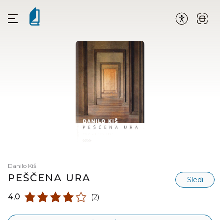
Danilo Kiš
PEŠČENA URA
Sledi
4,0
(2)