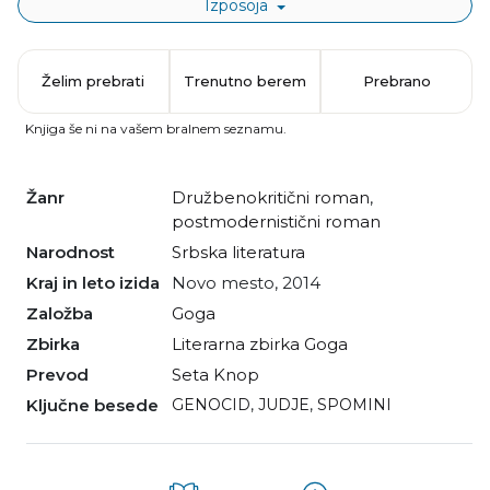
Izposoja
Želim prebrati
Trenutno berem
Prebrano
Knjiga še ni na vašem bralnem seznamu.
Žanr
družbenokritični roman
,
postmodernistični roman
Narodnost
srbska literatura
Kraj in leto izida
Novo mesto, 2014
Založba
Goga
Zbirka
Literarna zbirka Goga
Prevod
Seta Knop
Ključne besede
GENOCID
,
JUDJE
,
SPOMINI