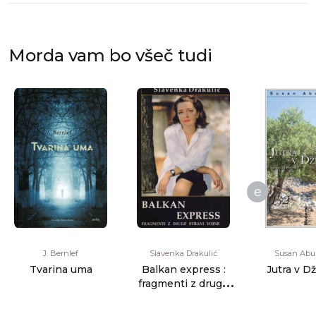
Morda vam bo všeč tudi
e
J. Bernlef
Slavenka Drakulić
Susan Abu
Tvarina uma
Balkan express :
Jutra v D
fragmenti z druge
strani vojne