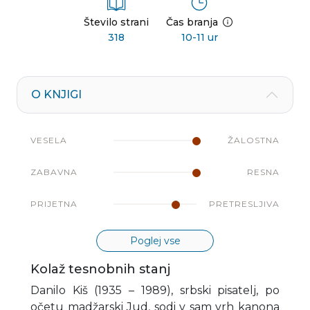
Število strani
Čas branja
318
10-11 ur
O KNJIGI
VESELA
ŽALOSTNA
ZABAVNA
RESNA
PRIJETNA
PRETRESLJIVA
Poglej vse
Kolaž tesnobnih stanj
Danilo Kiš (1935 – 1989), srbski pisatelj, po
očetu madžarski Jud, sodi v sam vrh kanona