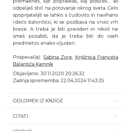
premakneš, kje popraskaš, kaj poiščeš… ali
odpelješ stol na potovanje okrog sveta. Celo
spoprijateljiš se lahko s čudovito in navihano
rdečo balončico, ki se pozibava na vrvici vrh
breze. A treba je biti previden in nikoli ne
smeš pozabiti, da je treba biti do vseh
predmetov enako vljuden.
Prispeval(a)
:
Sabina Zore
,
Knjižnica Franceta
Balantiča Kamnik
Objavljeno: 30.11.2020 20:26:32
Zadnja sprememba: 22.04.2024 11:43:25
ODLOMEK IZ KNJIGE
CITATI