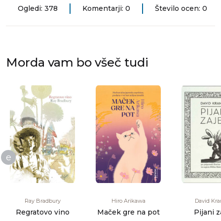
Ogledi: 378
Komentarji: 0
Število ocen: 0
Morda vam bo všeč tudi
e
Ray Bradbury
Hiro Arikawa
David Kr
Regratovo vino
Maček gre na pot
Pijani z