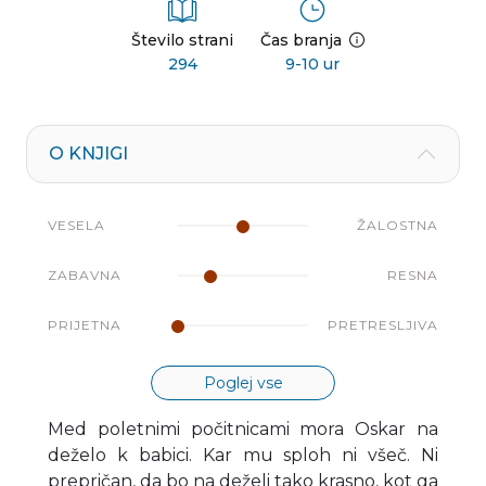
Število strani
Čas branja
294
9-10 ur
O KNJIGI
VESELA
ŽALOSTNA
ZABAVNA
RESNA
PRIJETNA
PRETRESLJIVA
Poglej vse
Med poletnimi počitnicami mora Oskar na
deželo k babici. Kar mu sploh ni všeč. Ni
prepričan, da bo na deželi tako krasno, kot ga