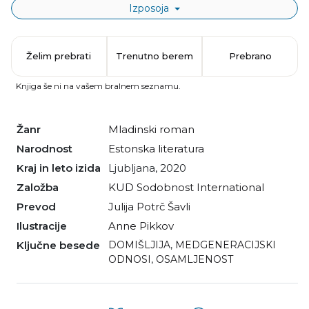
Izposoja
Želim prebrati
Trenutno berem
Prebrano
Knjiga še ni na vašem bralnem seznamu.
Žanr
mladinski roman
Narodnost
estonska literatura
Kraj in leto izida
Ljubljana, 2020
Založba
KUD Sodobnost International
Prevod
Julija Potrč Šavli
Ilustracije
Anne Pikkov
Ključne besede
DOMIŠLJIJA
,
MEDGENERACIJSKI
ODNOSI
,
OSAMLJENOST