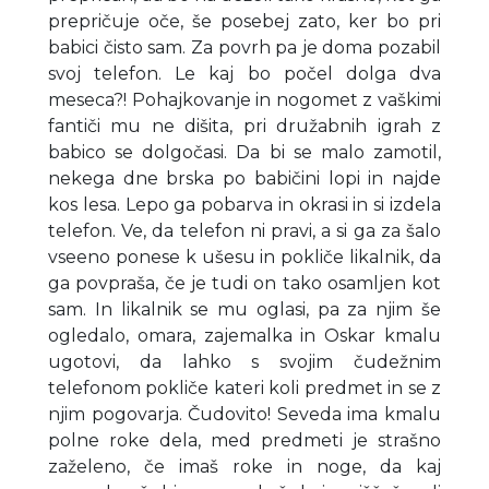
prepričuje oče, še posebej zato, ker bo pri
babici čisto sam. Za povrh pa je doma pozabil
svoj telefon. Le kaj bo počel dolga dva
meseca?! Pohajkovanje in nogomet z vaškimi
fantiči mu ne dišita, pri družabnih igrah z
babico se dolgočasi. Da bi se malo zamotil,
nekega dne brska po babičini lopi in najde
kos lesa. Lepo ga pobarva in okrasi in si izdela
telefon. Ve, da telefon ni pravi, a si ga za šalo
vseeno ponese k ušesu in pokliče likalnik, da
ga povpraša, če je tudi on tako osamljen kot
sam. In likalnik se mu oglasi, pa za njim še
ogledalo, omara, zajemalka in Oskar kmalu
ugotovi, da lahko s svojim čudežnim
telefonom pokliče kateri koli predmet in se z
njim pogovarja. Čudovito! Seveda ima kmalu
polne roke dela, med predmeti je strašno
zaželeno, če imaš roke in noge, da kaj