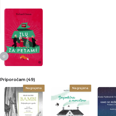
e
Priporočam (49)
Nagrajena
Nagrajena