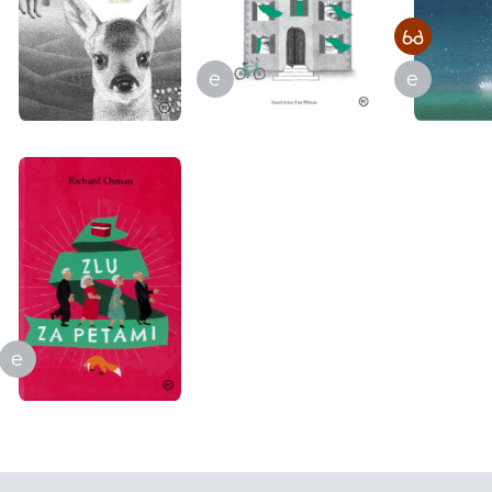
e
e
e