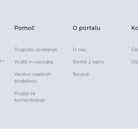
Pomoč
O portalu
Ko
Pogosta vprašanja
O nas
Gl
 –
Vodiči in navodila
Berite z nami
Ob
Varstvo osebnih
Novice
podatkov
Pogoji za
komentiranje