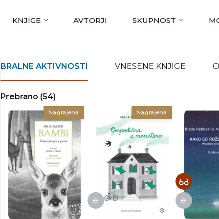
KNJIGE
AVTORJI
SKUPNOST
MO
BRALNE AKTIVNOSTI
VNESENE KNJIGE
O
Prebrano (54)
Nagrajena
Nagrajena
e
e