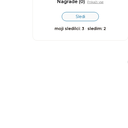
Nagrade (0)
Prikaži vse
Sledi
moji sledilci: 3
·
sledim: 2