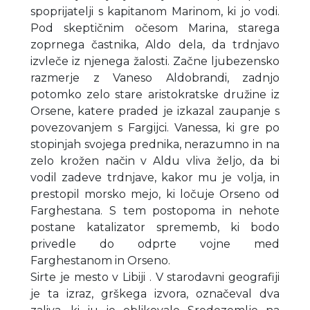
spoprijatelji s kapitanom Marinom, ki jo vodi.
Pod skeptičnim očesom Marina, starega
zoprnega častnika, Aldo dela, da trdnjavo
izvleče iz njenega žalosti. Začne ljubezensko
razmerje z Vaneso Aldobrandi, zadnjo
potomko zelo stare aristokratske družine iz
Orsene, katere praded je izkazal zaupanje s
povezovanjem s Fargijci. Vanessa, ki gre po
stopinjah svojega prednika, nerazumno in na
zelo krožen način v Aldu vliva željo, da bi
vodil zadeve trdnjave, kakor mu je volja, in
prestopil morsko mejo, ki ločuje Orseno od
Farghestana. S tem postopoma in nehote
postane katalizator sprememb, ki bodo
privedle do odprte vojne med
Farghestanom in Orseno.
Sirte je mesto v Libiji . V starodavni geografiji
je ta izraz, grškega izvora, označeval dva