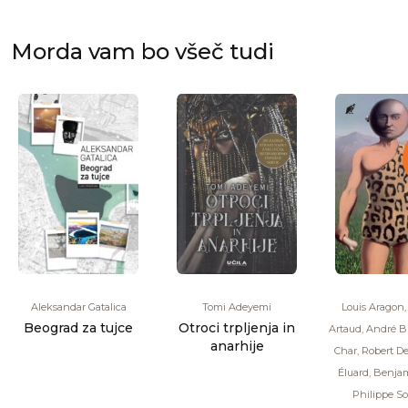
Morda vam bo všeč tudi
Aleksandar Gatalica
Tomi Adeyemi
Louis Aragon
Beograd za tujce
Otroci trpljenja in
Artaud, André B
anarhije
Char, Robert De
Éluard, Benjam
Philippe So