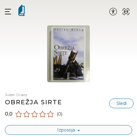
Julien Gracq
OBREŽJA SIRTE
Sledi
0,0
(0)
Izposoja