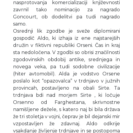
nasprotovanja komercializaciji književnosti
zavrnil tako nominacijo za nagrado
Goncourt, ob dodelitvi pa tudi nagrado
samo.
Osrednji lik zgodbe je sveže diplomirani
gospodič Aldo, ki izhaja iz ene najstarejših
družin v fiktivni republiki Orseni. Čas in kraj
sta nedoločena. V zgodbi so obrisi značilnosti
zgodovinskih obdobij antike, srednjega in
novega veka, pa tudi sodobne civilizacije
(hiter avtomobil). Alda je vodstvo Orsene
poslalo kot “opazovalca” v trdnjavo v južnih
provincah, postavljeno na obali Sirte. Ta
trdnjava bdi nad morjem Sirte , ki ločuje
Orsenno od Farghestana, skrivnostne
namišljene dežele, s katero naj bi bila država
že tri stoletja v vojni, čeprav je bil dejanski mir
vzpostavljen že zdavnaj. Aldo odkrije
vsakdanje življenje trdnjave in se postopoma