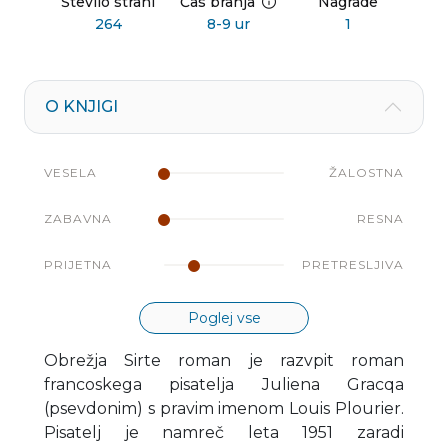
Število strani
Čas branja
Nagrade
264
8-9 ur
1
O KNJIGI
VESELA
ŽALOSTNA
ZABAVNA
RESNA
PRIJETNA
PRETRESLJIVA
Poglej vse
Obrežja Sirte roman je razvpit roman
francoskega pisatelja Juliena Gracqa
(psevdonim) s pravim imenom Louis Plourier.
Pisatelj je namreč leta 1951 zaradi