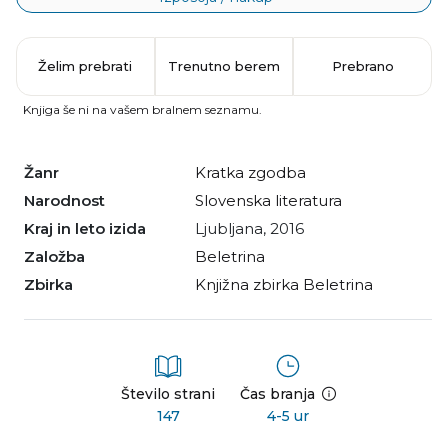
Želim prebrati
Trenutno berem
Prebrano
Knjiga še ni na vašem bralnem seznamu.
Žanr
kratka zgodba
Narodnost
slovenska literatura
Kraj in leto izida
Ljubljana, 2016
Založba
Beletrina
Zbirka
Knjižna zbirka Beletrina
Število strani
Čas branja
147
4-5 ur