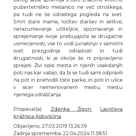
pubertetniško mešanico ne več otroškega,
pa tudi ne še odraslega pogleda na svet.
Smrt stare mame, ločitev staršev in selitve,
nerazumevanje učiteljice, spoznavanje in
sprejemanje svoje prebujajoče se drugačne
usmerjenosti, vse to vodi junakinjo v samotni
svet prezgodnje odraslosti in tudi
drugačnosti, ki je okolje še ni pripravljeno
sprejeti. Živi opisi mesta in njenih vsakdanjih
poti nas kar vabijo, da bi se tudi sami odpravili
na pot in prehodili tiste parke, in poti in ulice
v sicer neimenovanem mestu, mestu
njenega odraščanja.
Prispeval(a)
:
Zdenka Žigon
,
Lavričeva
knjižnica Ajdovščina
Objavljeno: 27.03.2019 13:26:39
Zadnja sprememba: 22.04.2024 11:38:51