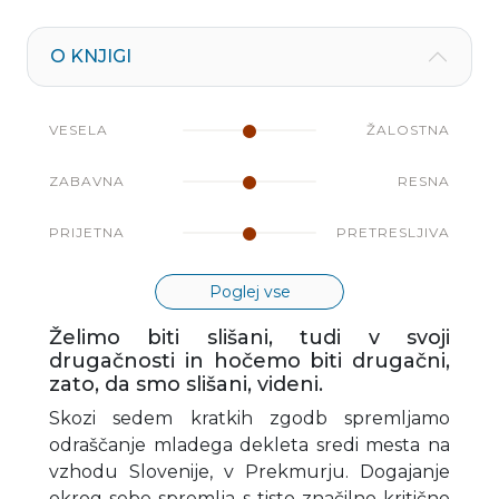
O KNJIGI
VESELA
ŽALOSTNA
ZABAVNA
RESNA
PRIJETNA
PRETRESLJIVA
Poglej vse
Želimo biti slišani, tudi v svoji
drugačnosti in hočemo biti drugačni,
zato, da smo slišani, videni.
Skozi sedem kratkih zgodb spremljamo
odraščanje mladega dekleta sredi mesta na
vzhodu Slovenije, v Prekmurju. Dogajanje
okrog sebe spremlja s tisto značilno kritično