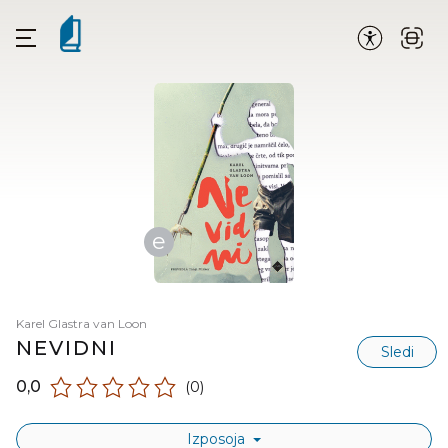
e
Karel Glastra van Loon
NEVIDNI
Sledi
0,0
(0)
Izposoja