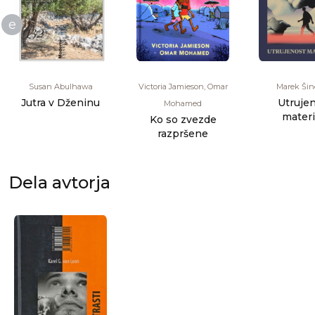
e
Susan Abulhawa
Victoria Jamieson, Omar
Marek Šin
Jutra v Dženinu
Utruje
Mohamed
materi
Ko so zvezde
razpršene
Dela avtorja