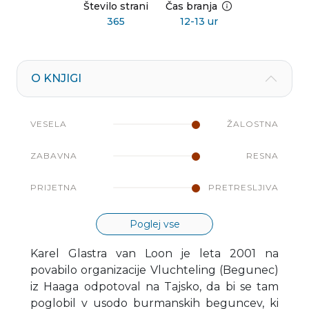
Število strani
Čas branja
365
12-13 ur
O KNJIGI
VESELA
ŽALOSTNA
ZABAVNA
RESNA
PRIJETNA
PRETRESLJIVA
Poglej vse
Karel Glastra van Loon je leta 2001 na
povabilo organizacije Vluchteling (Begunec)
iz Haaga odpotoval na Tajsko, da bi se tam
poglobil v usodo burmanskih beguncev, ki