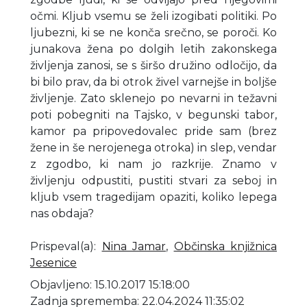
očmi. Kljub vsemu se želi izogibati politiki. Po
ljubezni, ki se ne konča srečno, se poroči. Ko
junakova žena po dolgih letih zakonskega
življenja zanosi, se s širšo družino odločijo, da
bi bilo prav, da bi otrok živel varnejše in boljše
življenje. Zato sklenejo po nevarni in težavni
poti pobegniti na Tajsko, v begunski tabor,
kamor pa pripovedovalec pride sam (brez
žene in še nerojenega otroka) in slep, vendar
z zgodbo, ki nam jo razkrije. Znamo v
življenju odpustiti, pustiti stvari za seboj in
kljub vsem tragedijam opaziti, koliko lepega
nas obdaja?
Prispeval(a)
:
Nina Jamar
,
Občinska knjižnica
Jesenice
Objavljeno: 15.10.2017 15:18:00
Zadnja sprememba: 22.04.2024 11:35:02