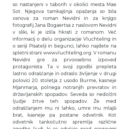
so nastanjeni v taborih v okolici mesta Mae
Sot. Njegova tamkajšnja opažanja so bila
osnova za roman Nevidni in za knjigo
fotografij Jana Bogaertsa z naslovom Nevidni
v sliki, ki je izšla hkrati z romanom. Več
informacij o delu organizacije Vluchteling in
o seriji Pisatelji in begunci, lahko najdete na
spletni strani www.vluchteling.org. V romanu
Nevidni gre za prvoosebno izpoved
protagonista. Ta v svoji zgodbi prepleta
lastno odraščanje in odraslo življenje v drugi
polovici 20. stoletja z usodo Burme, kasneje
Mjanmarja, polnega notranjih prevratov in
državljanskih spopadov. Seveda so nedolžni
ljudje žrtve teh spopadov. Že med
odraščanjem mu ni lahko, umre mu mlajši
brat, kasneje pa postane odvetnik. Kot
odvetnik tankočutno spremlja različne
zgodbe ljudi, ki se odvijajo pred njegovimi