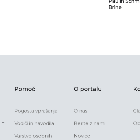
Paulin Schmi
Brine
Pomoč
O portalu
Ko
Pogosta vprašanja
O nas
Gl
 –
Vodiči in navodila
Berite z nami
Ob
Varstvo osebnih
Novice