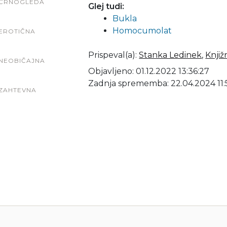
ČRNOGLEDA
Glej tudi:
Bukla
Homocumolat
EROTIČNA
Prispeval(a)
:
Stanka Ledinek
,
Knjiž
NEOBIČAJNA
Objavljeno: 01.12.2022 13:36:27
Zadnja sprememba: 22.04.2024 11:
ZAHTEVNA