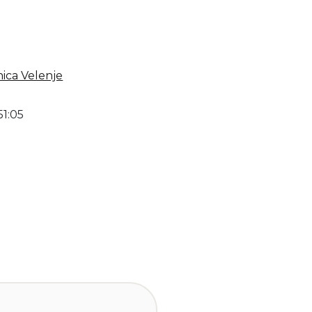
nica Velenje
51:05