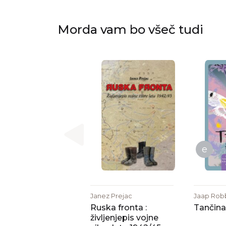
Morda vam bo všeč tudi
e
Janez Prejac
Jaap Rob
Ruska fronta :
Tančina 
življenjepis vojne