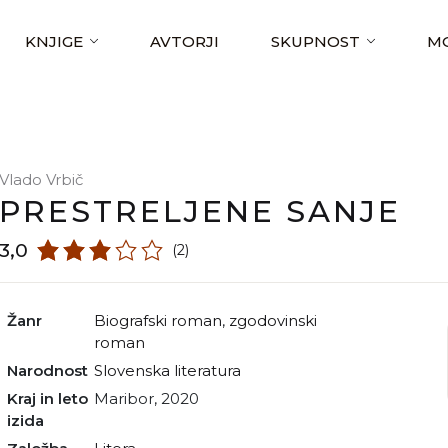
KNJIGE
AVTORJI
SKUPNOST
MO
Vlado Vrbič
PRESTRELJENE SANJE
3,0
(2)
Žanr
biografski roman
,
zgodovinski
roman
Narodnost
slovenska literatura
Kraj in leto
Maribor, 2020
izida