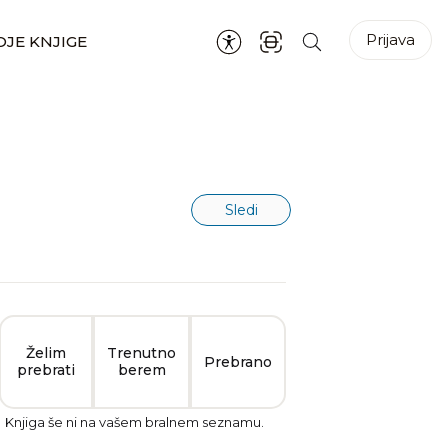
Prijava
JE KNJIGE
Sledi
Želim
Trenutno
Prebrano
prebrati
berem
Knjiga še ni na vašem bralnem seznamu.