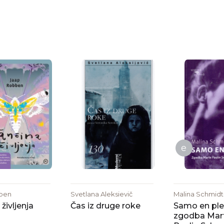
e
ben
Svetlana Aleksievič
Malina Schmidt
življenja
Čas iz druge roke
Samo en ples
zgodba Mar