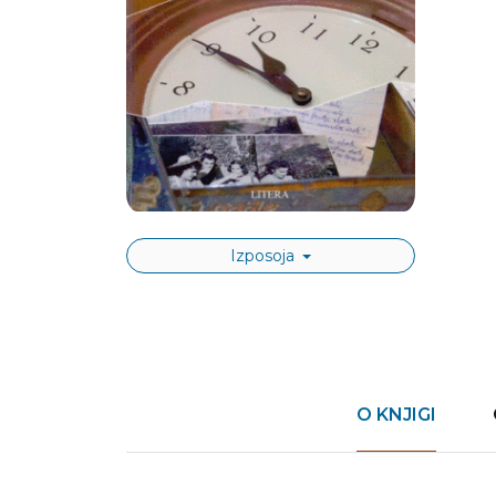
Izposoja
O KNJIGI