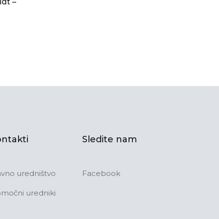
dt –
ntakti
Sledite nam
avno uredništvo
Facebook
močni uredniki