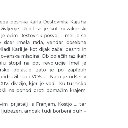
ega pesnika Karla Destovnika Kajuha
ivljenje. Rodil se je kot nezakonski
je očim Destovnik posvojil. Imel je še
se sicer imela rada, vendar posebne
adi Karli je kot dijak začel pesniti in
i Slovenska mladina. Ob bolečih razlikah
u stopil na pot revolucije. Imel je
sko oblastjo, zato je po zapletih
 pridružil tudi VOS-u. Nato je odšel v
V. divizijo, kjer je vodil kulturniško
odšli na pohod proti domačim krajem,
mi prijatelji; s Franjem, Kostjo … ter
 le ljubezen, ampak tudi borbeni duh –