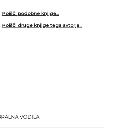
Poišči podobne knjige...
Poišči druge knjige tega avtorja...
BRALNA VODILA