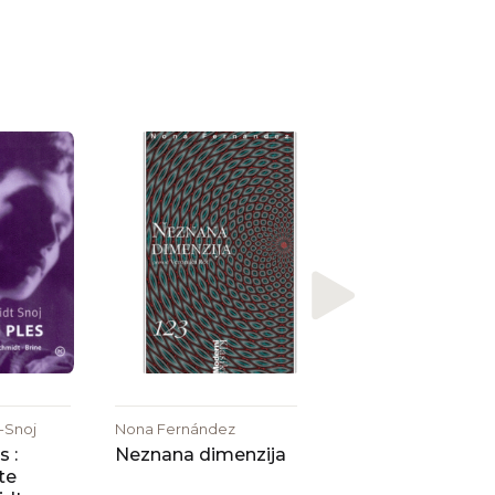
Ana Kominka
Iskanje srca v tuji
-Snoj
Nona Fernández
 :
Neznana dimenzija
te