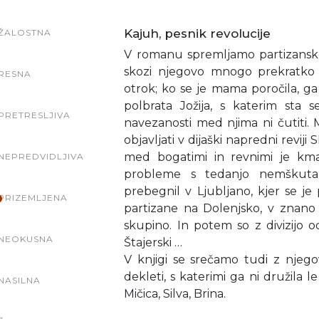
Kajuh, pesnik revolucije
ŽALOSTNA
V romanu spremljamo partizansk
skozi njegovo mnogo prekratko ž
RESNA
otrok; ko se je mama poročila, ga 
polbrata Jožija, s katerim sta 
PRETRESLJIVA
navezanosti med njima ni čutiti. Ml
objavljati v dijaški napredni revij
med bogatimi in revnimi je kmal
NEPREDVIDLJIVA
probleme s tedanjo nemškutar
prebegnil v Ljubljano, kjer se je
PRIZEMLJENA
partizane na Dolenjsko, v znano XI
skupino. In potem so z divizijo 
NEOKUSNA
Štajerski …
V knjigi se srečamo tudi z njegovi
dekleti, s katerimi ga ni družila
NASILNA
Mičica, Silva, Brina.