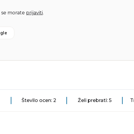
 se morate
prijaviti
.
gle
Število ocen: 2
Želi prebrati: 5
T