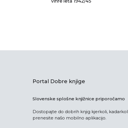
vihre leta 1942/45
Portal Dobre knjige
Slovenske splošne knjižnice priporočamo
Dostopajte do dobrih knjig kjerkoli, kadarkoli
prenesite našo mobilno aplikacijo.