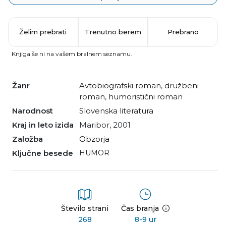
Želim prebrati
Trenutno berem
Prebrano
Knjiga še ni na vašem bralnem seznamu.
Žanr
avtobiografski roman
,
družbeni
roman
,
humoristični roman
Narodnost
slovenska literatura
Kraj in leto izida
Maribor, 2001
Založba
Obzorja
Ključne besede
HUMOR
Število strani
Čas branja
268
8-9 ur