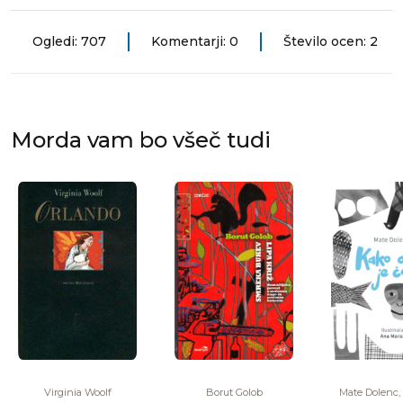
Ogledi: 707
Komentarji: 0
Število ocen: 2
Morda vam bo všeč tudi
Virginia Woolf
Borut Golob
Mate Dolenc, 