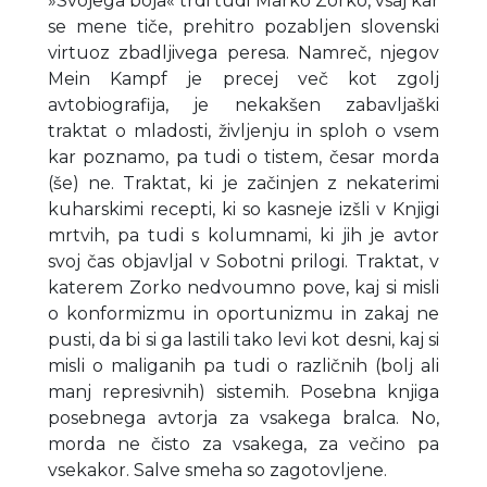
»Svojega boja« trdi tudi Marko Zorko, vsaj kar
se mene tiče, prehitro pozabljen slovenski
virtuoz zbadljivega peresa. Namreč, njegov
Mein Kampf je precej več kot zgolj
avtobiografija, je nekakšen zabavljaški
traktat o mladosti, življenju in sploh o vsem
kar poznamo, pa tudi o tistem, česar morda
(še) ne. Traktat, ki je začinjen z nekaterimi
kuharskimi recepti, ki so kasneje izšli v Knjigi
mrtvih, pa tudi s kolumnami, ki jih je avtor
svoj čas objavljal v Sobotni prilogi. Traktat, v
katerem Zorko nedvoumno pove, kaj si misli
o konformizmu in oportunizmu in zakaj ne
pusti, da bi si ga lastili tako levi kot desni, kaj si
misli o maliganih pa tudi o različnih (bolj ali
manj represivnih) sistemih. Posebna knjiga
posebnega avtorja za vsakega bralca. No,
morda ne čisto za vsakega, za večino pa
vsekakor. Salve smeha so zagotovljene.