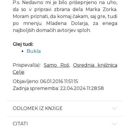
P.s. Nedavno mi je bilo prišepnjeno na uho,
da so v pripravi zbrana dela Marka Zorka.
Moram priznati, da komaj čakam, saj gre, tudi
po mnenju Mladena Dolarja, za enega
najboljših domačih avtorjev sploh.
Glej tudi:
Bukla
Prispeval(a)
:
Samo Roš
,
Osrednja knjižnica
Celje
Objavljeno: 06.01.2016 11:51:15
Zadnja sprememba: 22.04.2024 11:28:58
ODLOMEK IZ KNJIGE
CITATI