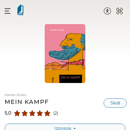
Marko Zorko
MEIN KAMPF
Sledi
5,0
(2)
Izposoja