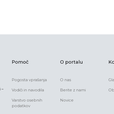
Pomoč
O portalu
Ko
Pogosta vprašanja
O nas
Gl
 –
Vodiči in navodila
Berite z nami
Ob
Varstvo osebnih
Novice
podatkov