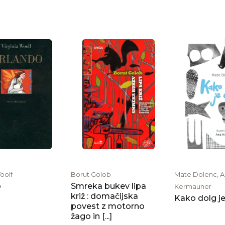
oolf
Borut Golob
Mate Dolenc, Ak
o
Smreka bukev lipa
Kermauner
križ : domačijska
Kako dolg je
povest z motorno
žago in [...]