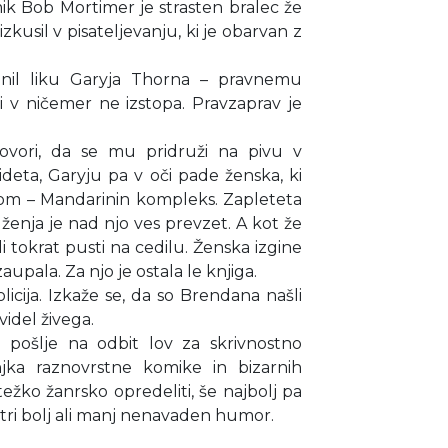
omik Bob Mortimer je strasten bralec že
zkusil v pisateljevanju, ki je obarvan z
nil liku Garyja Thorna – pravnemu
i v ničemer ne izstopa. Pravzaprav je
vori, da se mu pridruži na pivu v
deta, Garyju pa v oči pade ženska, ki
om – Mandarinin kompleks. Zapleteta
ženja je nad njo ves prevzet. A kot že
i tokrat pusti na cedilu. Ženska izgine
upala. Za njo je ostala le knjiga.
icija. Izkaže se, da so Brendana našli
videl živega.
m pošlje na odbit lov za skrivnostno
ka raznovrstne komike in bizarnih
težko žanrsko opredeliti, še najbolj pa
stri bolj ali manj nenavaden humor.