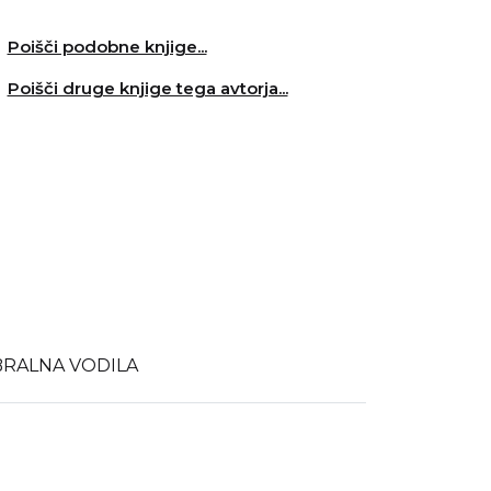
Poišči podobne knjige...
Poišči druge knjige tega avtorja...
BRALNA VODILA