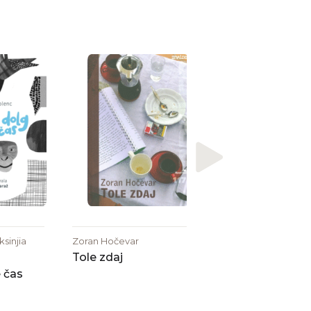
Peter Čeferin
Valat
sinjia
Zoran Hočevar
Tole zdaj
 čas