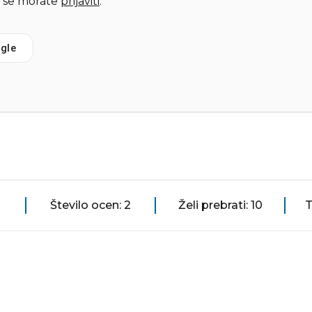
 se morate
prijaviti
.
gle
Število ocen: 2
Želi prebrati: 10
T