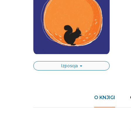
Izposoja
O KNJIGI