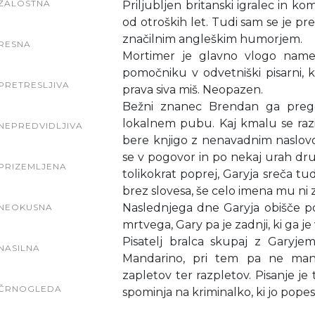
ŽALOSTNA
Priljubljen britanski igralec in k
od otroških let. Tudi sam se je prei
značilnim angleškim humorjem.
RESNA
Mortimer je glavno vlogo name
pomočniku v odvetniški pisarni, k
PRETRESLJIVA
prava siva miš. Neopazen.
Bežni znanec Brendan ga prego
lokalnem pubu. Kaj kmalu se razi
NEPREDVIDLJIVA
bere knjigo z nenavadnim naslov
se v pogovor in po nekaj urah dru
PRIZEMLJENA
tolikokrat poprej, Garyja sreča tud
brez slovesa, še celo imena mu ni za
Naslednjega dne Garyja obišče pol
NEOKUSNA
mrtvega, Gary pa je zadnji, ki ga je 
Pisatelj bralca skupaj z Garyje
NASILNA
Mandarino, pri tem pa ne manj
zapletov ter razpletov. Pisanje je 
ČRNOGLEDA
spominja na kriminalko, ki jo pope