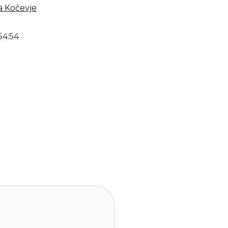
ca Kočevje
54:54