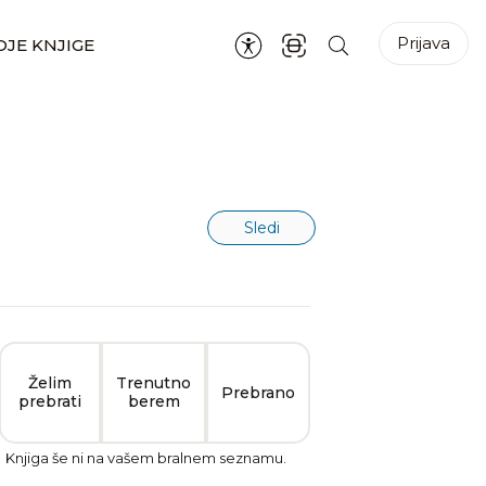
Prijava
JE KNJIGE
Sledi
Želim
Trenutno
Prebrano
prebrati
berem
Knjiga še ni na vašem bralnem seznamu.