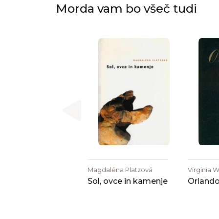
Morda vam bo všeč tudi
Magdaléna Platzová
Virginia W
Sol, ovce in kamenje
Orland