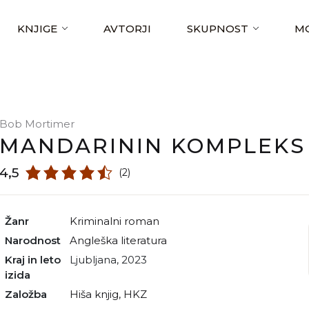
KNJIGE
AVTORJI
SKUPNOST
MO
Bob Mortimer
MANDARININ KOMPLEKS
4,5
(2)
Žanr
kriminalni roman
Narodnost
angleška literatura
Kraj in leto
Ljubljana, 2023
izida
Založba
Hiša knjig, HKZ