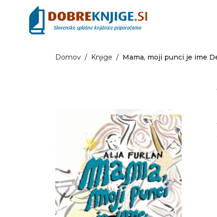
Domov
/
Knjige
/
Mama, moji punci je ime D