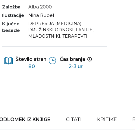
Založba
Alba 2000
Ilustracije
Nina Rupel
Ključne
DEPRESIJA (MEDICINA)
,
DRUŽINSKI ODNOSI
,
FANTJE
,
besede
MLADOSTNIKI
,
TERAPEVTI
Število strani
Čas branja
80
2-3 ur
ODLOMEK IZ KNJIGE
CITATI
KRITIKE