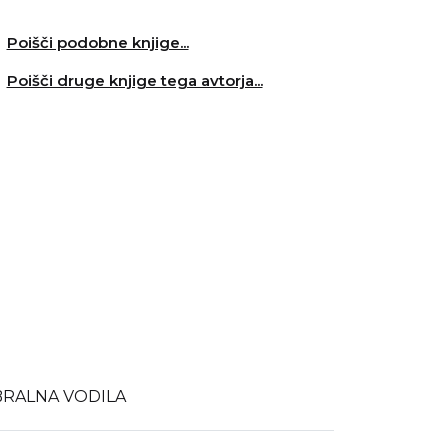
Poišči podobne knjige...
Poišči druge knjige tega avtorja...
BRALNA VODILA