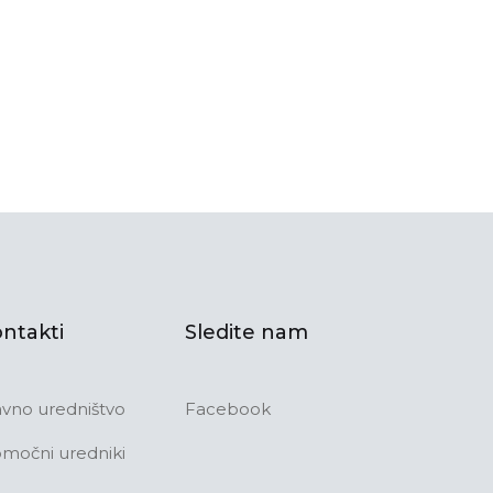
ntakti
Sledite nam
avno uredništvo
Facebook
močni uredniki