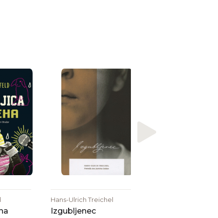
e
Ivan Cankar
Skodelica kave
d
Hans-Ulrich Treichel
ha
Izgubljenec