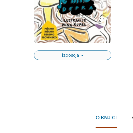
Izposoja
O KNJIGI