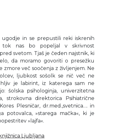
ugodje in se prepustili reki iskrenih
tok nas bo popeljal v skrivnost
pred svetom. Tjaš je čeden najstnik, ki
zelo, da moramo govoriti o presežku
 zmore več soočenja z življenjem. Ne
šolcev, ljubkost sošolk se nič več ne
ljiv je labirint, iz katerega sam ne
: šolska psihologinja, univerzitetna
, strokovna direktorica Psihiatrične
Kores Plesničar, dr.med.,svetnica…. in
 potovalca, »starega mačka«, ki je
opestritev »lajfa«.
njižnica Ljubljana