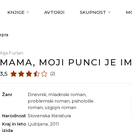
KNJIGE
AVTORJI
SKUPNOST
MO
epra
Alja Furlan
MAMA, MOJI PUNCI JE I
3,5
(2)
Žanr
dnevnik
,
mladinski roman
,
problemski roman
,
psihološki
roman
,
vzgojni roman
Narodnost
slovenska literatura
Kraj in leto
Ljubljana, 2011
izida