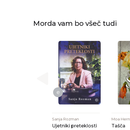
Morda vam bo všeč tudi
e
Sanja Rozman
Moa Hern
Ujetniki preteklosti
Tašča