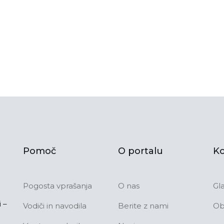
Pomoč
O portalu
Ko
Pogosta vprašanja
O nas
Gl
 –
Vodiči in navodila
Berite z nami
Ob