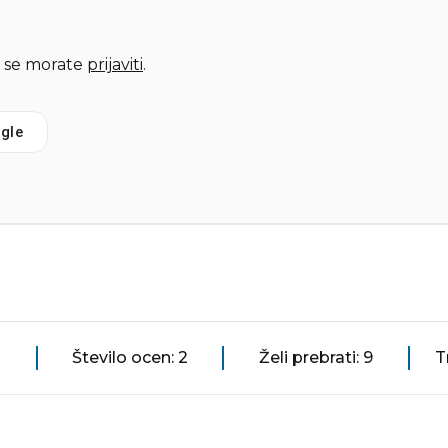
 se morate
prijaviti
.
gle
Število ocen: 2
Želi prebrati: 9
T