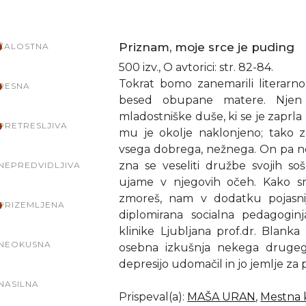
Priznam, moje srce je puding
ŽALOSTNA
500 izv., O avtorici: str. 82-84.
Tokrat bomo zanemarili literarno 
RESNA
besed obupane matere. Njen 
mladostniške duše, ki se je zaprla 
PRETRESLJIVA
mu je okolje naklonjeno; tako 
vsega dobrega, nežnega. On pa ne
zna se veseliti družbe svojih so
NEPREDVIDLJIVA
ujame v njegovih očeh. Kako srh
zmoreš, nam v dodatku pojasnijo
PRIZEMLJENA
diplomirana socialna pedagoginja
klinike Ljubljana prof.dr. Blanka 
NEOKUSNA
osebna izkušnja nekega drugega
depresijo udomačil in jo jemlje za p
NASILNA
Prispeval(a)
:
MAŠA URAN
,
Mestna k